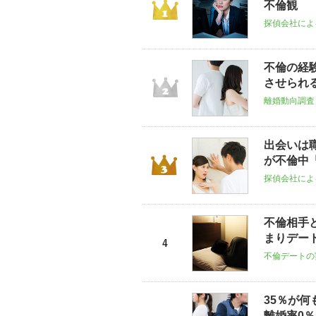
不倫観
探偵会社によ
不倫の経
させられ
離婚動向調査
出会いは
が不倫中
探偵会社によ
不倫相手
まりデー
不倫デートの
35％が
離婚率0％