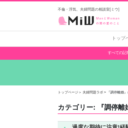
不倫・浮気、夫婦問題の相談室[ミウ]
トップ
すべての記
トップページ
＞
夫婦問題ラボ
>
『調停離婚』
カテゴリー:
『調停離
過度な期待に注意!経