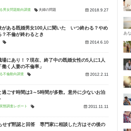
る男女問題動向調査
夫婦の問題
2018.9.27
験がある既婚男女100人に聞いた いつ終わる？やめ
あ
る？不倫が終わるとき
2014.6.10
職場にあり！？現在、終了中の既婚女性の5人に1人
「働く人妻の不倫率」
る不倫動向調査
2012.2.11
と過ごす時間は3～5時間が多数。意外に少ないお泊
ト
実態調査レポート
2011.11.11
何もせず黙認と回答 専門家に相談した方はその後の