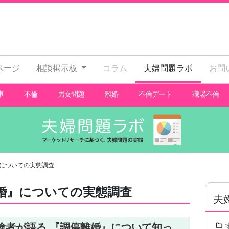
ページ
相談掲示板
コラム
夫婦問題ラボ
お問
事
不倫
男女問題
離婚
不倫デート
職場不倫
についての実態調査
婚』についての実態調査
夫
験者が語る 『調停離婚』について知っ