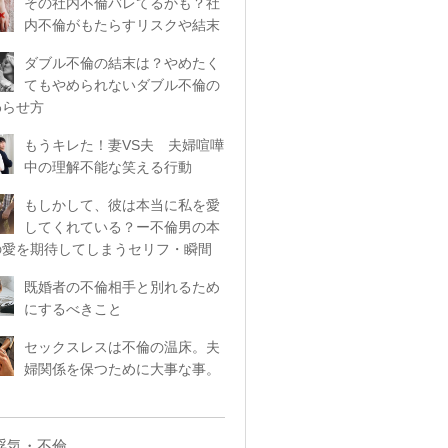
その社内不倫バレてるかも？社
内不倫がもたらすリスクや結末
ダブル不倫の結末は？やめたく
てもやめられないダブル不倫の
わらせ方
もうキレた！妻VS夫 夫婦喧嘩
中の理解不能な笑える行動
もしかして、彼は本当に私を愛
してくれている？ー不倫男の本
の愛を期待してしまうセリフ・瞬間
既婚者の不倫相手と別れるため
にするべきこと
セックスレスは不倫の温床。夫
婦関係を保つために大事な事。
浮気・不倫