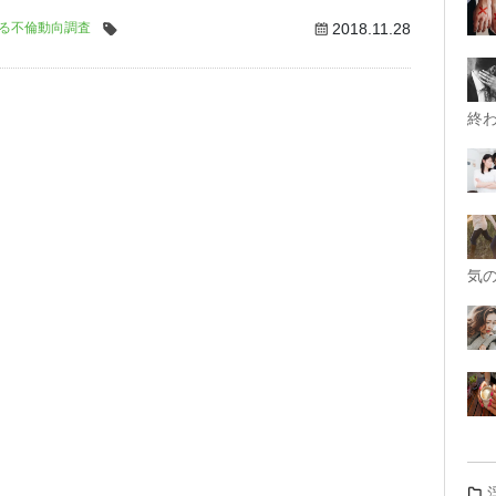
る不倫動向調査
2018.11.28
終
気