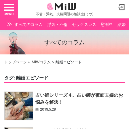
toggle navigation
不倫・浮気、夫婦問題の相談室[ミウ]
すべてのコラム
浮気・不倫
セックスレス
慰謝料
結婚
すべてのコラム
トップページ
＞
MiWコラム
>
離婚エピソード
タグ:
離婚エピソード
占い師シリーズ４。占い師が仮面夫婦のお
悩みを解決！
2019.5.29