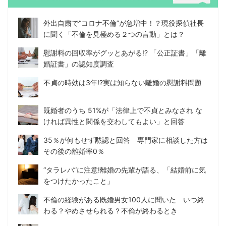
外出自粛で“コロナ不倫”が急増中！？現役探偵社長
に聞く「不倫を見極める２つの言動」とは？
慰謝料の回収率がグッとあがる!? 「公正証書」「離
婚証書」の認知度調査
不貞の時効は3年!?実は知らない離婚の慰謝料問題
既婚者のうち 51%が「法律上で不貞とみなされ な
ければ異性と関係を交わしてもよい」と回答
35％が何もせず黙認と回答 専門家に相談した方は
その後の離婚率0％
“タラレバ”に注意!離婚の先輩が語る、「結婚前に気
をつけたかったこと」
不倫の経験がある既婚男女100人に聞いた いつ終
わる？やめさせられる？不倫が終わるとき