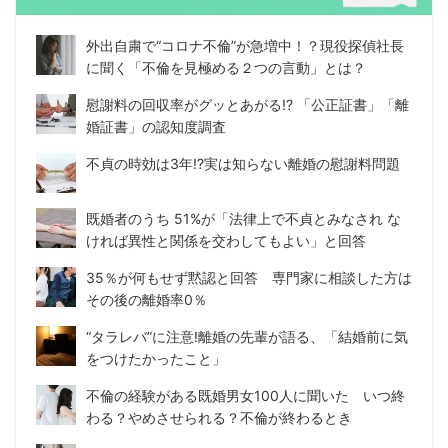
外出自粛で“コロナ不倫”が急増中！？現役探偵社長
に聞く「不倫を見極める２つの言動」とは？
慰謝料の回収率がグッとあがる!? 「公正証書」「離
婚証書」の認知度調査
不貞の時効は3年!?実は知らない離婚の慰謝料問題
既婚者のうち 51%が「法律上で不貞とみなされ な
ければ異性と関係を交わしてもよい」と回答
35％が何もせず黙認と回答 専門家に相談した方は
その後の離婚率0％
“タラレバ”に注意!離婚の先輩が語る、「結婚前に気
をつけたかったこと」
不倫の経験がある既婚男女100人に聞いた いつ終
わる？やめさせられる？不倫が終わるとき