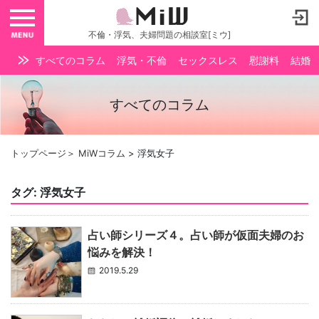
toggle navigation
不倫・浮気、夫婦問題の相談室[ミウ]
すべてのコラム
浮気・不倫
セックスレス
慰謝料
結婚
すべてのコラム
トップページ
＞
MiWコラム
>
浮気女子
タグ:
浮気女子
占い師シリーズ４。占い師が仮面夫婦のお
悩みを解決！
2019.5.29