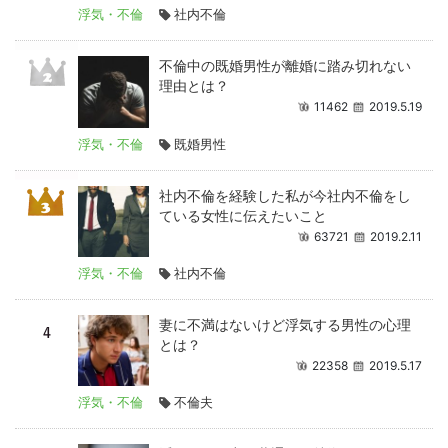
浮気・不倫
社内不倫
不倫中の既婚男性が離婚に踏み切れない
理由とは？
11462
2019.5.19
浮気・不倫
既婚男性
社内不倫を経験した私が今社内不倫をし
ている女性に伝えたいこと
63721
2019.2.11
浮気・不倫
社内不倫
妻に不満はないけど浮気する男性の心理
とは？
22358
2019.5.17
浮気・不倫
不倫夫