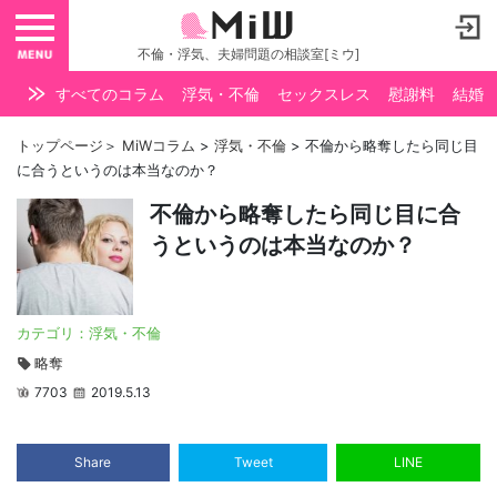
toggle navigation
不倫・浮気、夫婦問題の相談室[ミウ]
すべてのコラム
浮気・不倫
セックスレス
慰謝料
結婚
トップページ
＞
MiWコラム
>
浮気・不倫
>
不倫から略奪したら同じ目
に合うというのは本当なのか？
不倫から略奪したら同じ目に合
うというのは本当なのか？
カテゴリ：
浮気・不倫
略奪
7703
2019.5.13
Share
Tweet
LINE