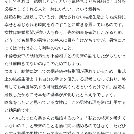
そしてそれは「結婚したい」という気持ちよりも純粋に「自分を
必要としてくれる人と一緒にいたい」という気持ち。
結婚を既に経験している分、満たされない結婚生活よりも純粋に
幸せと感じられる時間を過ごすことに重きを置いているのです。
女性は結婚願望が強い人も多く、先の約束を確約したがるため、
どうしても相手の男性との将来に目を向けがちですが、男性にと
ってはそれはあまり興味のないこと。
不倫恋愛中の既婚男性が不倫相手との将来の話をしたがらなかっ
たり前向きでないのはこのためでしょう。
つまり、結婚に対しての期待値や特別間が薄れているため、形式
上の結婚生活よりも自分の幸せを優先する思考になっており、略
奪しても再度浮気する可能性が高くなるというわけです。結婚を
経験したからこそ幸せの基準が変化したと言えるでしょう。
略奪をしたいと思っている女性は、この男性心理を逆に利用する
と効果的です。
「いつになったら奥さんと離婚するの？」「私との将来を考えて
いないの？」と未来のことを盾に問い詰めるのではなく、ただひ
たすら相手の男性にとって幸せで満たされる時間を提供し続ける