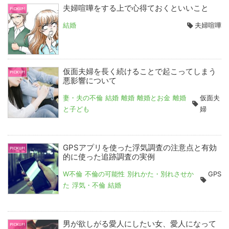
夫婦喧嘩をする上で心得ておくといいこと
結婚
夫婦喧嘩
仮面夫婦を長く続けることで起こってしまう
悪影響について
妻・夫の不倫
結婚
離婚
離婚とお金
離婚
仮面夫
と子ども
婦
GPSアプリを使った浮気調査の注意点と有効
的に使った追跡調査の実例
W不倫
不倫の可能性
別れかた・別れさせか
GPS
た
浮気・不倫
結婚
男が欲しがる愛人にしたい女、愛人になって