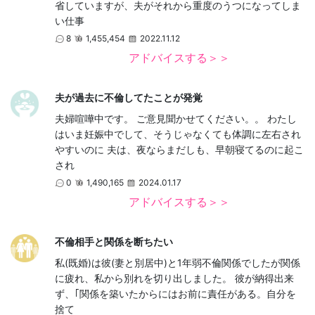
省していますが、夫がそれから重度のうつになってしま
い仕事
8
1,455,454
2022.11.12
アドバイスする＞＞
夫が過去に不倫してたことが発覚
夫婦喧嘩中です。 ご意見聞かせてください。。 わたし
はいま妊娠中でして、そうじゃなくても体調に左右され
やすいのに 夫は、夜ならまだしも、早朝寝てるのに起こ
され
0
1,490,165
2024.01.17
アドバイスする＞＞
不倫相手と関係を断ちたい
私(既婚)は彼(妻と別居中)と1年弱不倫関係でしたが関係
に疲れ、私から別れを切り出しました。 彼が納得出来
ず、｢関係を築いたからにはお前に責任がある。自分を
捨て