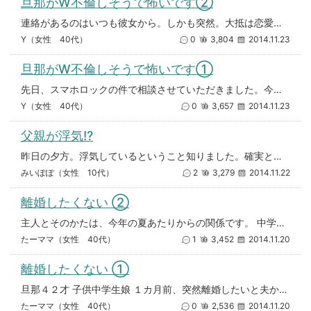
旦那がW不倫しそうで怖いです②
連絡があるのはいつも彼女から。しかも突然。大抵は恋愛相談。ちょっとえげつないなぁ～と思ったのは、彼女は自分のセックスの詳
Y（女性 40代）
0
3,804
2014.11.23
旦那がW不倫しそうで怖いです①
先日、スマホロックの件で相談させていただきました。今度は一歩間違うと一線を越えてしまいそうな旦那の女友達(既婚)との関係
Y（女性 40代）
0
3,657
2014.11.23
父親が浮気!?
昨日の夕方。浮気しているということ知りました。確実とは言えませんが。 父が前までに使ってた携帯をいじっていたら、写真が出
みいぽぽ（女性 10代）
2
3,279
2014.11.22
離婚したくない ②
主人とそのかたは、今年の夏あたりからの関係です。 中学生の娘もいますし、私も夫に対する態度を反省して、夫には、いつでも戻
たーママ（女性 40代）
1
3,452
2014.11.20
離婚したくない ①
旦那４２才 子供中学生娘 １カ月前、突然離婚したいと夫からいわれました。私も夫の行動が怪しいと思ってたところでした。夫本
たーママ（女性 40代）
0
2,536
2014.11.20