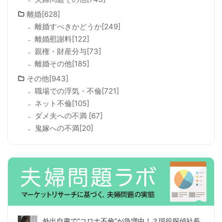
離婚[628]
離婚すべきかどうか[249]
離婚慰謝料[122]
親権・財産分与[73]
離婚その他[185]
その他[943]
職場での浮気・不倫[721]
ネット不倫[105]
ダメ夫への不満 [67]
鬼嫁への不満[20]
外出自粛で“コロナ不倫”が急増中！？現役探偵社長