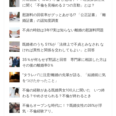
に聞く「不倫を見極める２つの言動」とは？
慰謝料の回収率がグッとあがる!? 「公正証書」「離
婚証書」の認知度調査
不貞の時効は3年!?実は知らない離婚の慰謝料問題
既婚者のうち 51%が「法律上で不貞とみなされ な
ければ異性と関係を交わしてもよい」と回答
35％が何もせず黙認と回答 専門家に相談した方は
その後の離婚率0％
“タラレバ”に注意!離婚の先輩が語る、「結婚前に気
をつけたかったこと」
不倫の経験がある既婚男女100人に聞いた いつ終
わる？やめさせられる？不倫が終わるとき
不倫もオープンな時代に！？既婚女性の26%が浮
気・不倫経験アリ。