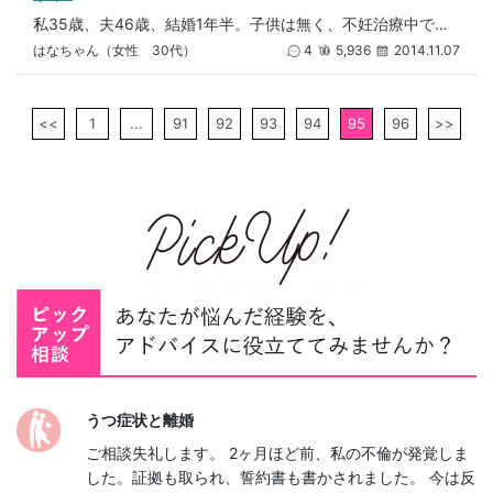
私35歳、夫46歳、結婚1年半。子供は無く、不妊治療中でした。本当に仲が良く、なんの不満もありませんでした&hellip
はなちゃん（女性 30代）
4
5,936
2014.11.07
<<
1
...
91
92
93
94
95
96
>>
うつ症状と離婚
ご相談失礼します。 2ヶ月ほど前、私の不倫が発覚しま
した。証拠も取られ、誓約書も書かされました。 今は反