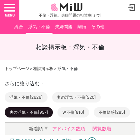
toggle navigation
不倫・浮気、夫婦問題の相談室[ミウ]
総合
浮気・不倫
夫婦問題
離婚
その他
相談掲示板：浮気・不倫
トップページ
＞
相談掲示板
＞浮気・不倫
さらに絞り込む：
浮気・不倫[2626]
妻の浮気・不倫[520]
夫の浮気・不倫[957]
Ｗ不倫[816]
不倫疑惑[285]
新着順
アドバイス数順
閲覧数順