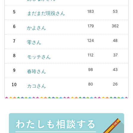
183
53
まだまだ現役さん
179
362
かよさん
124
48
零さん
112
37
モッチさん
98
43
春玲さん
80
26
カコさん