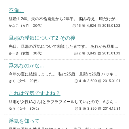
不倫。
結婚１2年。夫の不倫発覚から2年半。 悩み考え、時だけが過ぎてしまいました。夫が何を考え１年近く子供や私に話をしないのか
かなこ（女性 30代）
16
4,624
2015.01.03
旦那の浮気について2 その後
先日、旦那の浮気について相談した者です。 あれから旦那と話をしました。 自分の気持ちを伝えました。キスした後に、相手
みーさ（女性 30代）
2
3,842
2015.01.03
浮気なのかな…
今年の夏に結婚しました。 私は25歳、旦那は26歳 ハッキリ彼の携帯みちゃいまして、先日誕生日だったのですが、チャット
きく（女性 20代）
4
3,609
2015.01.01
これは浮気ですよね？
旦那が女性(Aさん)とラブラブメールしていたので、Aさんのこととかいろいろ問い詰めました。 メールでは、付き合わないとA
ゆう（女性 30代）
8
3,850
2014.12.31
浮気を知って