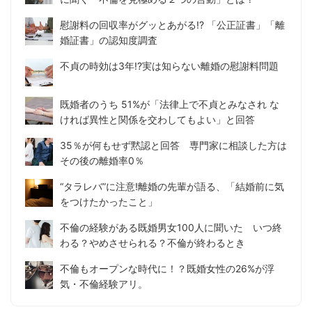
慰謝料の回収率がグッとあがる!? 「公正証書」「離
婚証書」の認知度調査
不貞の時効は3年!?実は知らない離婚の慰謝料問題
既婚者のうち 51%が「法律上で不貞とみなされ な
ければ異性と関係を交わしてもよい」と回答
35％が何もせず黙認と回答 専門家に相談した方は
その後の離婚率0％
“タラレバ”に注意!離婚の先輩が語る、「結婚前に気
をつけたかったこと」
不倫の経験がある既婚男女100人に聞いた いつ終
わる？やめさせられる？不倫が終わるとき
不倫もオープンな時代に！？既婚女性の26%が浮
気・不倫経験アリ。