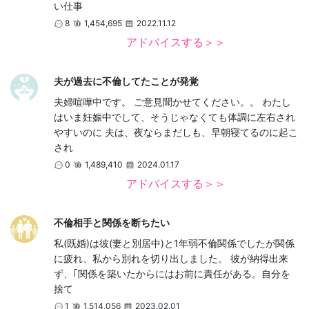
い仕事
8
1,454,695
2022.11.12
アドバイスする＞＞
夫が過去に不倫してたことが発覚
夫婦喧嘩中です。 ご意見聞かせてください。。 わたし
はいま妊娠中でして、そうじゃなくても体調に左右され
やすいのに 夫は、夜ならまだしも、早朝寝てるのに起こ
され
0
1,489,410
2024.01.17
アドバイスする＞＞
不倫相手と関係を断ちたい
私(既婚)は彼(妻と別居中)と1年弱不倫関係でしたが関係
に疲れ、私から別れを切り出しました。 彼が納得出来
ず、｢関係を築いたからにはお前に責任がある。自分を
捨て
1
1,514,056
2023.02.01