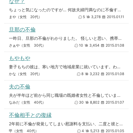
なぜ？
ちょっと気になったのですが… 何故夫婦円満なのに不倫する男性がいるのでしょうか？ 自分の嫁より若くてスタイ
まや（女性 20代）
5
3,278
2015.01.11
旦那の不倫
一昨日、旦那の不倫がわかりました。 怪しいと思い、携帯をみたらやっぱりそうでした。携帯を見たことは言わず、問い詰めたとこ
さぁや（女性 30代）
10
3,454
2015.01.08
もやもや
妻子もちの彼は、寒い地方で地域産業に就いています。わたしは、遠く離れたところに住んでいます。 関係のお誘いを受けて、断
かな（女性 20代）
8
3,232
2015.01.08
夫の不倫
夫が半年ほど前から同じ職場の既婚者女性と不倫しています。お互い子供もいます。 携帯をみて不倫していることを知りました。何
なみだ（女性 40代）
30
8,802
2015.01.07
不倫相手との復縁
2年前に不倫が発覚してしまい慰謝料を支払い、二度と彼とは接触しない。と合意をしました。 そのときは、離婚せずに夫婦修復の
甲（女性 40代）
4
5,213
2015.01.05