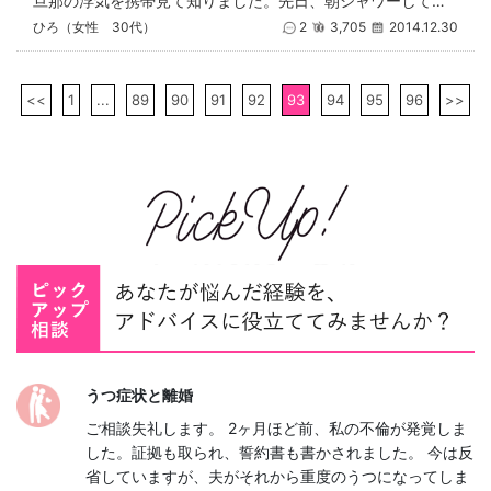
旦那の浮気を携帯見て知りました。先日、朝シャワーして会社行ったのに、帰ってきたらパンツがすごく汚れてたのと、旦那の車に行
ひろ（女性 30代）
2
3,705
2014.12.30
<<
1
...
89
90
91
92
93
94
95
96
>>
うつ症状と離婚
ご相談失礼します。 2ヶ月ほど前、私の不倫が発覚しま
した。証拠も取られ、誓約書も書かされました。 今は反
省していますが、夫がそれから重度のうつになってしま