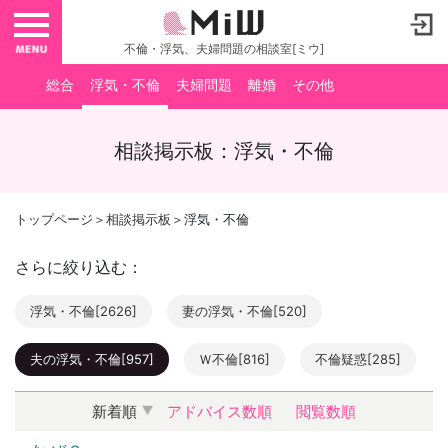
toggle navigation
不倫・浮気、夫婦問題の相談室[ミウ]
総合
浮気・不倫
夫婦問題
離婚
その他
相談掲示板：浮気・不倫
トップページ
＞
相談掲示板
＞浮気・不倫
さらに絞り込む：
浮気・不倫[2626]
妻の浮気・不倫[520]
夫の浮気・不倫[957]
Ｗ不倫[816]
不倫疑惑[285]
新着順
アドバイス数順
閲覧数順