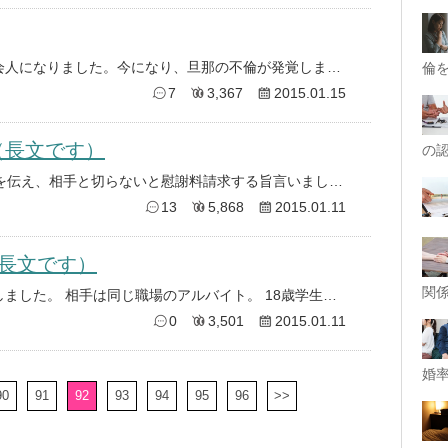
結婚して23年経ちます。子供も社会人になりました。今になり、旦那の不倫が発覚しました。これが初めてではありませんが多分一
倫
7
3,367
2015.01.15
（長文です）
の
続きです 私に離婚の意思はない事を伝え、相手と切らないと慰謝料請求する旨言いました。 相手とも一度電話で話して、もうや
13
5,868
2015.01.11
長文です）
関
昨年12月始め、主人の浮気が発覚しました。 相手は同じ職場のアルバイト。 18歳学生です。 発覚時点ですぐに問い詰め、あ
0
3,501
2015.01.11
婚率
90
91
92
93
94
95
96
>>