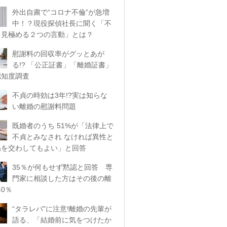
外出自粛で“コロナ不倫”が急増
中！？現役探偵社長に聞く「不
を見極める２つの言動」とは？
慰謝料の回収率がグッとあが
る!? 「公正証書」「離婚証書」
認知度調査
不貞の時効は3年!?実は知らな
い離婚の慰謝料問題
既婚者のうち 51%が「法律上で
不貞とみなされ なければ異性と
係を交わしてもよい」と回答
35％が何もせず黙認と回答 専
門家に相談した方はその後の離
0％
“タラレバ”に注意!離婚の先輩が
語る、「結婚前に気をつけたか