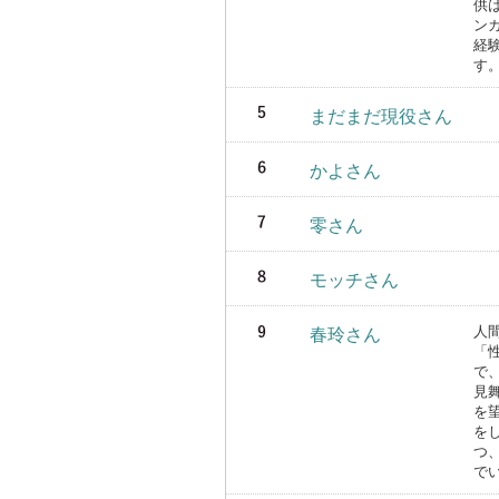
供
ン
経
す
まだまだ現役さん
かよさん
零さん
モッチさん
人
春玲さん
「
で
見
を
を
つ
で