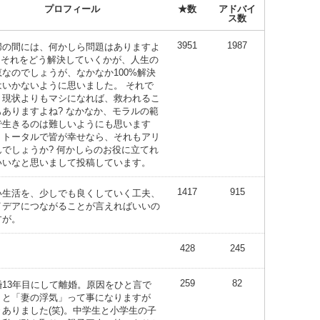
プロフィール
★数
アドバイ
ス数
3951
1987
婦の間には、何かしら問題はありますよ
? それをどう解決していくかが、人生の
恵なのでしょうが、なかなか100%解決
はいかないように思いました。 それで
、現状よりもマシになれば、救われるこ
もありますよね? なかなか、モラルの範
で生きるのは難しいようにも思います
、トータルで皆が幸せなら、それもアリ
んでしょうか? 何かしらのお役に立てれ
いいなと思いまして投稿しています。
1417
915
い生活を、少しでも良くしていく工夫、
イデアにつながることが言えればいいの
すが。
428
245
259
82
婚13年目にして離婚。原因をひと言で
くと「妻の浮気」って事になりますが
々ありました(笑)。中学生と小学生の子