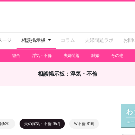
ページ
相談掲示板
コラム
夫婦問題ラボ
お問
総合
浮気・不倫
夫婦問題
離婚
その他
相談掲示板：浮気・不倫
520]
夫の浮気・不倫[957]
Ｗ不倫[816]