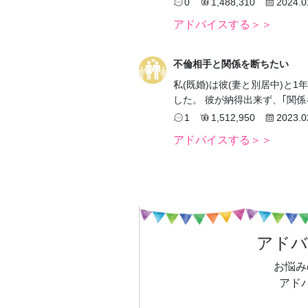
0
1,488,310
2024.0
アドバイスする＞＞
不倫相手と関係を断ちたい
私(既婚)は彼(妻と別居中)と
した。 彼が納得出来ず、｢関
1
1,512,950
2023.0
アドバイスする＞＞
アド
お悩み
アド