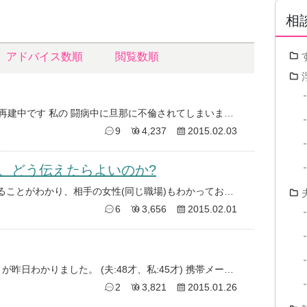
相
アドバイス数順
閲覧数順
私は 旦那に半年前 不倫されて夫婦再建中です 私の 闘病中に旦那に不倫されてしまいました 今も治療中ですが 病院へいくた
9
4,237
2015.02.03
、どう伝えたらよいのか?
夫(40代)が2か月前から不倫していることがわかり、相手の女性(同じ職場)もわかっております。(夫はばれていないと思って
6
3,656
2015.02.01
夫が職場の女性と不倫していることが昨日わかりました。 (夫:48才、私:45才) 携帯メールをPCへ転送していて、それを
2
3,821
2015.01.26