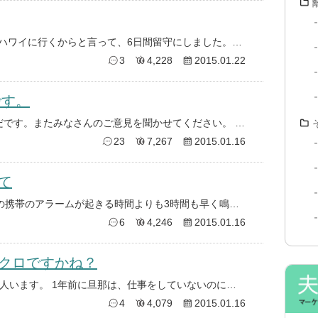
去年の9月の事です、主人が友人とハワイに行くからと言って、6日間留守にしました。私は主人の留守中は仕事を代わらないといけ
3
4,228
2015.01.22
です。
1月7日に夫の不倫で相談したなみだです。またみなさんのご意見を聞かせてください。 あれから、夫から不倫相手とちゃんと別
23
7,267
2015.01.16
て
昨日夫の浮気が発覚しました。 夫の携帯のアラームが起きる時間よりも3時間も早く鳴ってるので消した際にLINEのトークが
6
4,246
2015.01.16
クロですかね？
こんにちは、結婚10年目で子供が2人います。 1年前に旦那は、仕事をしていないのに、給料が未払いだとうそをついて 仕事を
4
4,079
2015.01.16