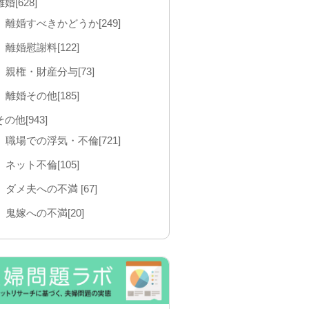
離婚[628]
離婚すべきかどうか[249]
離婚慰謝料[122]
親権・財産分与[73]
離婚その他[185]
その他[943]
職場での浮気・不倫[721]
ネット不倫[105]
ダメ夫への不満 [67]
鬼嫁への不満[20]