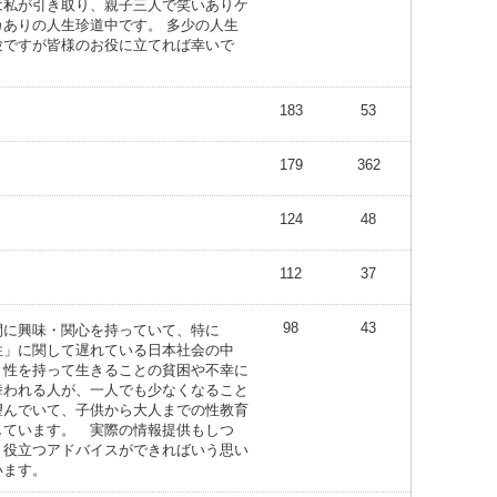
は私が引き取り、親子三人で笑いありケ
カありの人生珍道中です。 多少の人生
験ですが皆様のお役に立てれば幸いで
。
183
53
179
362
124
48
112
37
98
43
間に興味・関心を持っていて、特に
性」に関して遅れている日本社会の中
、性を持って生きることの貧困や不幸に
舞われる人が、一人でも少なくなること
望んでいて、子供から大人までの性教育
しています。 実際の情報提供もしつ
、役立つアドバイスができればいう思い
います。