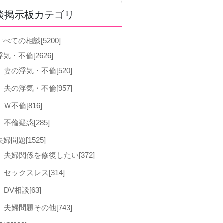
談掲示板カテゴリ
すべての相談[5200]
浮気・不倫[2626]
妻の浮気・不倫[520]
夫の浮気・不倫[957]
Ｗ不倫[816]
不倫疑惑[285]
夫婦問題[1525]
夫婦関係を修復したい[372]
セックスレス[314]
DV相談[63]
夫婦問題その他[743]