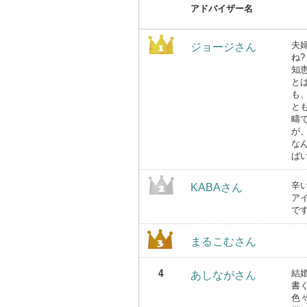
アドバイザー名
夫
ジョージさん
ね
知
と
も
と
疇
が
な
ば
辛
KABAさん
ア
で
まるこむさん
結
あしながさん
書
色