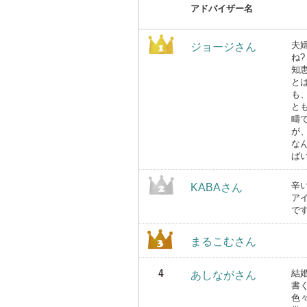
アドバイザー名
夫
ジョージさん
ね
知
と
も
と
疇
が
な
ば
辛
KABAさん
ア
で
まるこむさん
結
あしながさん
書
色