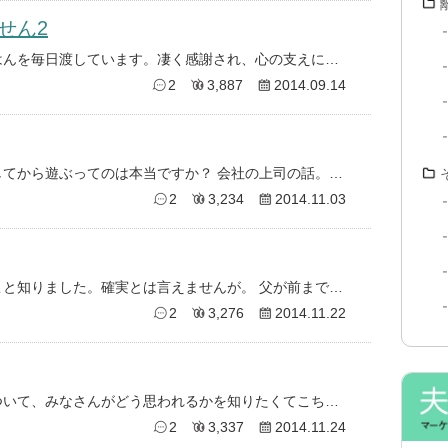
せん2
退院してからは計算しながら昼ごはんを毎日渡しています。凄く感謝され、心の支えになっていれてるなと感じます。私は、ずっと一
2
3,887
2014.09.14
男性は昔の遊ばなかったら、結婚してから遊ぶってのは本当ですか？ 会社の上司の話。 高校から、お互い初めてつきあった相手
2
3,234
2014.11.03
昨日の夕方。浮気しているということ知りました。確実とは言えませんが。 父が前までに使ってた携帯をいじっていたら、写真が出
2
3,276
2014.11.22
私が数年、知り合いだった男性について、みなさんがどう思われるかを知りたくてこちらに書いています。 いわゆるかっこいいタ
2
3,337
2014.11.24