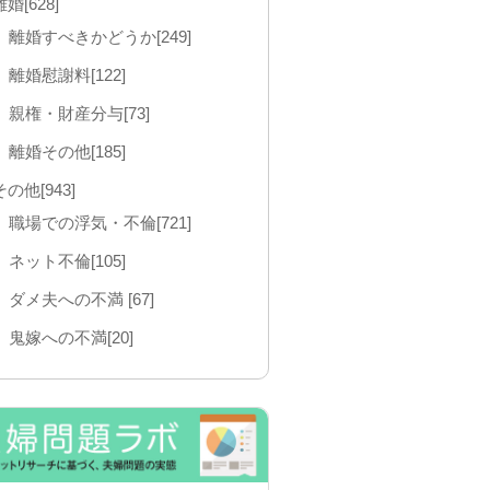
離婚[628]
離婚すべきかどうか[249]
離婚慰謝料[122]
親権・財産分与[73]
離婚その他[185]
その他[943]
職場での浮気・不倫[721]
ネット不倫[105]
ダメ夫への不満 [67]
鬼嫁への不満[20]