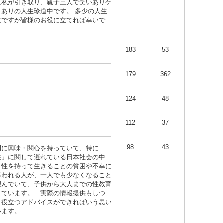
は私が引き取り、親子三人で笑いありケ
カありの人生珍道中です。 多少の人生
験ですが皆様のお役に立てれば幸いで
。
183
53
179
362
124
48
112
37
98
43
間に興味・関心を持っていて、特に
性」に関して遅れている日本社会の中
、性を持って生きることの貧困や不幸に
舞われる人が、一人でも少なくなること
望んでいて、子供から大人までの性教育
しています。 実際の情報提供もしつ
、役立つアドバイスができればいう思い
います。