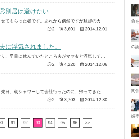
②別居は避けたい
以前、離婚したくない①②で相談させてもらった者です。あれから偶然ですが旦那のカバンから別居するためいろいろな物件を探して
倫
2
3,601
2014.12.01
夫に浮気されました。
の
私が仕事のストレスからうつ病になり、早目に休んでいたところ夫がママ友と浮気してしまいました。 相手の女性は浮気の詳細を周
2
4,220
2014.12.06
関
旦那の浮気を携帯見て知りました。先日、朝シャワーして会社行ったのに、帰ってきたらパンツがすごく汚れてたのと、旦那の車に行
2
3,703
2014.12.30
婚率
90
91
92
93
94
95
96
>>