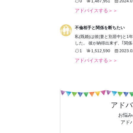
0
1,487,951
2024.0
アドバイスする＞＞
不倫相手と関係を断ちたい
私(既婚)は彼(妻と別居中)と
した。 彼が納得出来ず、｢関
1
1,512,590
2023.0
アドバイスする＞＞
アド
お悩み
アド