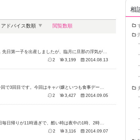
相
アドバイス数順
閲覧数順
はじめまして、誰にも相談できず… 先日第一子を出産しましたが、臨月に旦那の浮気が発覚しました。 問い詰め
2
3,199
2014.08.13
夫は何年もの間に浮気をします 今回で3回目です。今回はキャバ嬢といつも食事デートしていただけでSEXは考えたこともないと
2
3,427
2014.09.05
旦那が不倫しているようです。 毎日毎日帰りが11時過ぎで、酷い時は夜中の1時、2時です。あまりにも遅い時、電話をしても
2
3,116
2014.09.07