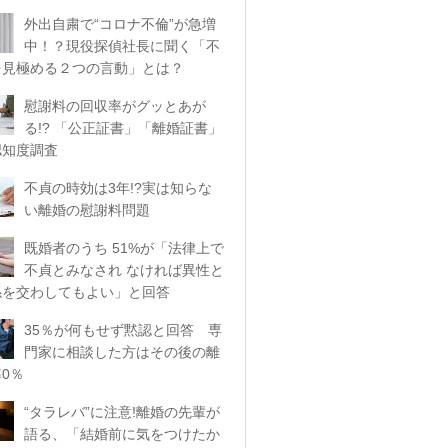
外出自粛で“コロナ不倫”が急増
中！？現役探偵社長に聞く「不
を見極める２つの言動」とは？
慰謝料の回収率がグッとあが
る!? 「公正証書」「離婚証書」
認知度調査
不貞の時効は3年!?実は知らな
い離婚の慰謝料問題
既婚者のうち 51%が「法律上で
不貞とみなされ なければ異性と
係を交わしてもよい」と回答
35％が何もせず黙認と回答 専
門家に相談した方はその後の離
0％
“タラレバ”に注意!離婚の先輩が
語る、「結婚前に気をつけたか