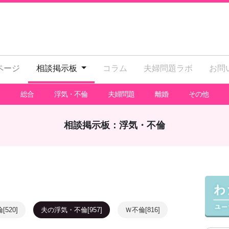
ページ
相談掲示板
コラム
夫婦問題ラボ
お問
総合
浮気・不倫
夫婦問題
離婚
その他
相談掲示板：浮気・不倫
520]
夫の浮気・不倫[957]
Ｗ不倫[816]