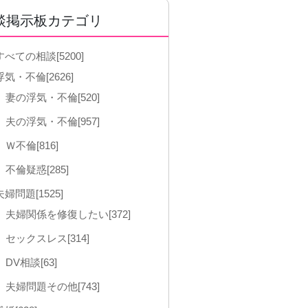
談掲示板カテゴリ
すべての相談[5200]
浮気・不倫[2626]
妻の浮気・不倫[520]
夫の浮気・不倫[957]
Ｗ不倫[816]
不倫疑惑[285]
夫婦問題[1525]
夫婦関係を修復したい[372]
セックスレス[314]
DV相談[63]
夫婦問題その他[743]