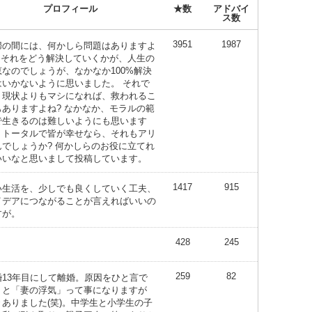
プロフィール
★数
アドバイ
ス数
3951
1987
婦の間には、何かしら問題はありますよ
? それをどう解決していくかが、人生の
恵なのでしょうが、なかなか100%解決
はいかないように思いました。 それで
、現状よりもマシになれば、救われるこ
もありますよね? なかなか、モラルの範
で生きるのは難しいようにも思います
、トータルで皆が幸せなら、それもアリ
んでしょうか? 何かしらのお役に立てれ
いいなと思いまして投稿しています。
1417
915
い生活を、少しでも良くしていく工夫、
イデアにつながることが言えればいいの
すが。
428
245
259
82
婚13年目にして離婚。原因をひと言で
くと「妻の浮気」って事になりますが
々ありました(笑)。中学生と小学生の子