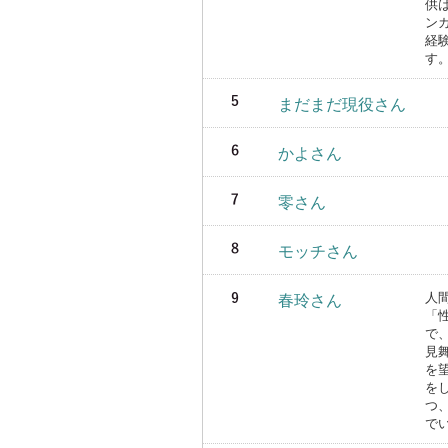
供
ン
経
す
まだまだ現役さん
かよさん
零さん
モッチさん
人
春玲さん
「
で
見
を
を
つ
で