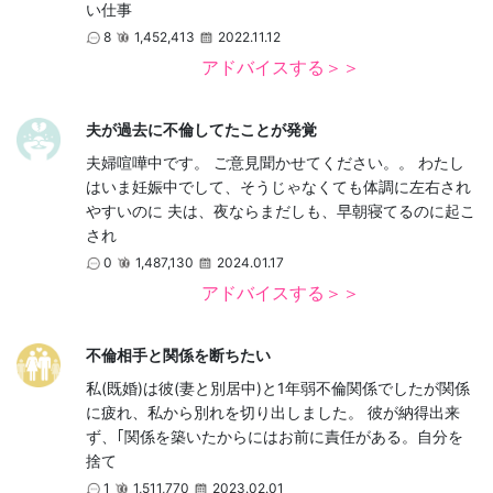
い仕事
8
1,452,413
2022.11.12
アドバイスする＞＞
夫が過去に不倫してたことが発覚
夫婦喧嘩中です。 ご意見聞かせてください。。 わたし
はいま妊娠中でして、そうじゃなくても体調に左右され
やすいのに 夫は、夜ならまだしも、早朝寝てるのに起こ
され
0
1,487,130
2024.01.17
アドバイスする＞＞
不倫相手と関係を断ちたい
私(既婚)は彼(妻と別居中)と1年弱不倫関係でしたが関係
に疲れ、私から別れを切り出しました。 彼が納得出来
ず、｢関係を築いたからにはお前に責任がある。自分を
捨て
1
1,511,770
2023.02.01