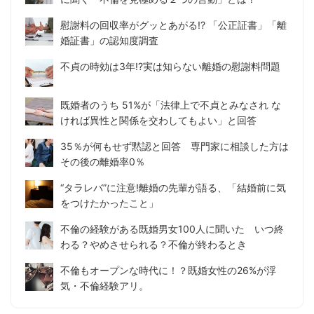
慰謝料の回収率がグッとあがる!? 「公正証書」「離
婚証書」の認知度調査
不貞の時効は3年!?実は知らない離婚の慰謝料問題
既婚者のうち 51%が「法律上で不貞とみなされ な
ければ異性と関係を交わしてもよい」と回答
35％が何もせず黙認と回答 専門家に相談した方は
その後の離婚率0％
“タラレバ”に注意!離婚の先輩が語る、「結婚前に気
をつけたかったこと」
不倫の経験がある既婚男女100人に聞いた いつ終
わる？やめさせられる？不倫が終わるとき
不倫もオープンな時代に！？既婚女性の26%が浮
気・不倫経験アリ。