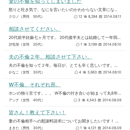
妻の不倫を知ってしまいました
怒りと吐き気で、なにを言いたいのかわからない文章になっていますがご了承ください。誰かに聞いてもらいたい一心で投稿しました
クロノ（男性 50代）
12
8,284
2014.08.11
相談させてください。
20代前半妊娠七ヶ月です。 20代後半夫とは結婚して一年弱になります。夫とは付き合って約3年、同棲2年を経て結婚しました
沙也加（女性 20代）
1
3,199
2014.08.10
夫の不倫２年。相談させて下さい。
夫の不倫を知って２年。毎日が、とても辛く悲しいです。息子が二人いるのですが、上の子は、夫婦の状況を、なんとなくわかってい
かなこ（女性 30代）
4
3,663
2014.08.10
W不倫、それぞれ形。
ホンの独り言です。。。 W不倫の付き合いが始まって丸8年になります。 それぞれ家庭には迷惑はかけず、結婚も望んで居ない
アンナ（女性 40代）
3
4,543
2014.08.09
皆さん！教えて下さい！
妻の不倫相手への慰謝料請求についてお聞きしたいです！ 私と妻の間に三才の子供がいます。 この一年の間に、不倫と思われる
まきた（男性 30代）
1
4,121
2014.08.09