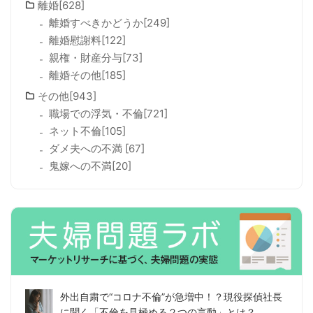
離婚[628]
離婚すべきかどうか[249]
離婚慰謝料[122]
親権・財産分与[73]
離婚その他[185]
その他[943]
職場での浮気・不倫[721]
ネット不倫[105]
ダメ夫への不満 [67]
鬼嫁への不満[20]
外出自粛で“コロナ不倫”が急増中！？現役探偵社長
に聞く「不倫を見極める２つの言動」とは？