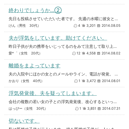
終わりでしょうか…②
先日も投稿させていただいた者です。 先週の水曜に彼女と会ってきました。 特に普通でした。 いつも通り、朝から会い、デー
けん（男性 30代）
4
3,201
2014.08.05
夫が浮気をしています。助けてください。
昨日子供が夫の携帯をいじってるのをみて注意して取り上げたらたまたま浮気相手とのlineのやり取りを見ました。 詳しくは
愛*゜（女性 20代）
12
4,558
2014.08.02
離婚をまよっています
夫の入院中にほかの女とのメールやライン、電話が発覚。 夫は何もないと言っているが、妻（私）がいないときをねらって電話をし
かおり（女性 40代）
1
3,472
2014.08.01
浮気発覚後、夫を疑ってしまいます。
会社の複数の若い女の子との浮気発覚後、改心するといった夫の言葉を信じてはいるのですが、普段からも普通に嘘をつく人なので、
はっぴー（女性 30代）
1
3,851
2014.07.31
切ないです。