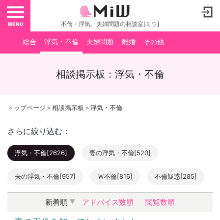
toggle navigation
不倫・浮気、夫婦問題の相談室[ミウ]
総合
浮気・不倫
夫婦問題
離婚
その他
相談掲示板：浮気・不倫
トップページ
＞
相談掲示板
＞浮気・不倫
さらに絞り込む：
浮気・不倫[2626]
妻の浮気・不倫[520]
夫の浮気・不倫[957]
Ｗ不倫[816]
不倫疑惑[285]
新着順
アドバイス数順
閲覧数順