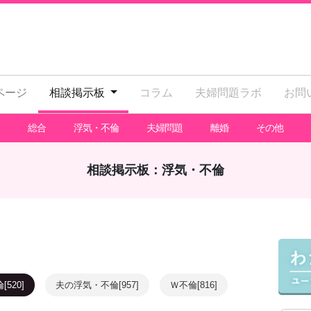
ページ
相談掲示板
コラム
夫婦問題ラボ
お問
総合
浮気・不倫
夫婦問題
離婚
その他
相談掲示板：浮気・不倫
520]
夫の浮気・不倫[957]
Ｗ不倫[816]