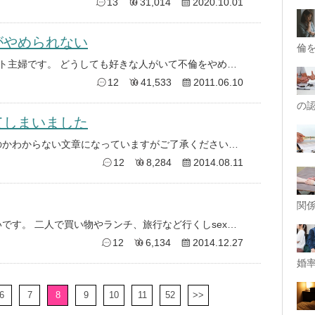
13
31,014
2020.10.01
がやめられない
倫
夫はサラリーマン、子供1人、パート主婦です。 どうしても好きな人がいて不倫をやめることができません。夫も子どもも知りま
12
41,533
2011.06.10
の
てしまいました
怒りと吐き気で、なにを言いたいのかわからない文章になっていますがご了承ください。誰かに聞いてもらいたい一心で投稿しました
12
8,284
2014.08.11
関
私たち夫婦は仲が悪いわけではないです。 二人で買い物やランチ、旅行など行くしsexも月に３回くらいします。 そんな妻が
12
6,134
2014.12.27
婚率
6
7
8
9
10
11
52
>>