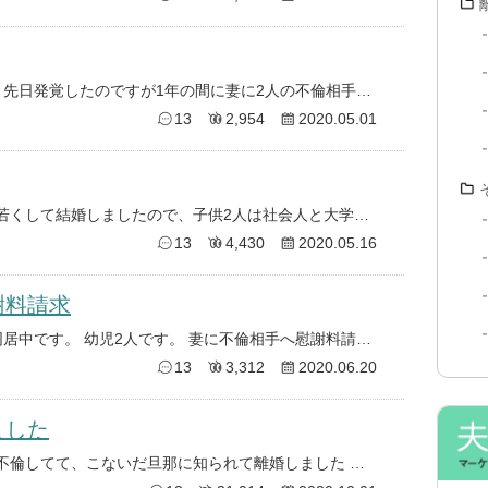
私、妻共に30代。子供3人います。 先日発覚したのですが1年の間に妻に2人の不倫相手がいました。不倫相手Aは妻上司。妻子
13
2,954
2020.05.01
30代も後半になる既婚女性です。 若くして結婚しましたので、子供2人は社会人と大学生になり、主人と2人の生活です。 主人
13
4,430
2020.05.16
謝料請求
現在、不倫妻との再構築を目指し同居中です。 幼児2人です。 妻に不倫相手へ慰謝料請求するなら出て行くと言われておりまし
13
3,312
2020.06.20
ました
22歳女性です 一個下の独身の子と不倫してて、こないだ旦那に知られて離婚しました 私が仕事場で上の人と少し揉めてて病んで