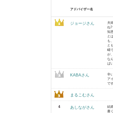
アドバイザー名
夫
ジョージさん
ね
知
と
も
と
疇
が
な
ば
辛
KABAさん
ア
で
まるこむさん
結
あしながさん
書