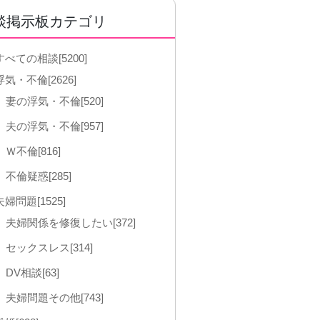
談掲示板カテゴリ
すべての相談[5200]
浮気・不倫[2626]
妻の浮気・不倫[520]
夫の浮気・不倫[957]
Ｗ不倫[816]
不倫疑惑[285]
夫婦問題[1525]
夫婦関係を修復したい[372]
セックスレス[314]
DV相談[63]
夫婦問題その他[743]