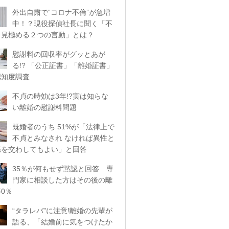
外出自粛で“コロナ不倫”が急増
中！？現役探偵社長に聞く「不
を見極める２つの言動」とは？
慰謝料の回収率がグッとあが
る!? 「公正証書」「離婚証書」
認知度調査
不貞の時効は3年!?実は知らな
い離婚の慰謝料問題
既婚者のうち 51%が「法律上で
不貞とみなされ なければ異性と
係を交わしてもよい」と回答
35％が何もせず黙認と回答 専
門家に相談した方はその後の離
0％
“タラレバ”に注意!離婚の先輩が
語る、「結婚前に気をつけたか