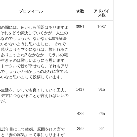
プロフィール
★数
アドバイ
ス数
3951
1987
婦の間には、何かしら問題はありますよ
? それをどう解決していくかが、人生の
恵なのでしょうが、なかなか100%解決
はいかないように思いました。 それで
、現状よりもマシになれば、救われるこ
もありますよね? なかなか、モラルの範
で生きるのは難しいようにも思います
、トータルで皆が幸せなら、それもアリ
んでしょうか? 何かしらのお役に立てれ
いいなと思いまして投稿しています。
1417
915
い生活を、少しでも良くしていく工夫、
イデアにつながることが言えればいいの
すが。
428
245
259
82
婚13年目にして離婚。原因をひと言で
くと「妻の浮気」って事になりますが