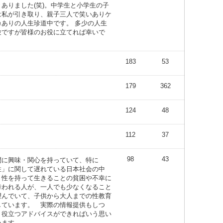
々ありました(笑)。中学生と小学生の子
は私が引き取り、親子三人で笑いありケ
カありの人生珍道中です。 多少の人生
験ですが皆様のお役に立てれば幸いで
。
183
53
179
362
124
48
112
37
98
43
間に興味・関心を持っていて、特に
性」に関して遅れている日本社会の中
、性を持って生きることの貧困や不幸に
舞われる人が、一人でも少なくなること
望んでいて、子供から大人までの性教育
しています。 実際の情報提供もしつ
、役立つアドバイスができればいう思い
います。