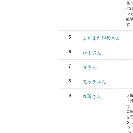
色
供
ン
経
す
まだまだ現役さん
かよさん
零さん
モッチさん
人
春玲さん
「
で
見
を
を
つ
で