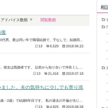
相
アドバイス数順
閲覧数順
修復
はじめてお世話になります。 当方30代男、妻は同い年で職場結婚で、子なしで、結婚四年目です。 昨日、見る気は無かったので
13
6,520
2018.06.22
3年前から不倫関係です。 私は独身、彼女は既婚者です。 以前から知り合いで仲良くしていましたが、 ある事をきっかけに一
13
21,416
2019.07.18
いました。夫の気持ちに少しでも寄り添
夫（35歳）、妻（33歳）、子供（5歳・2歳）で結婚8年目です。 私の過去の不倫が夫にばれ、現在夫と子供とは別居中です。
13
4,825
2019.08.28