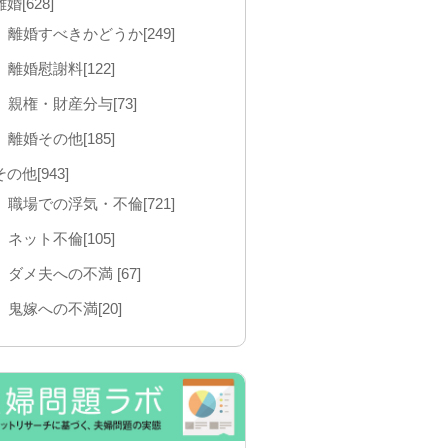
離婚[628]
離婚すべきかどうか[249]
離婚慰謝料[122]
親権・財産分与[73]
離婚その他[185]
その他[943]
職場での浮気・不倫[721]
ネット不倫[105]
ダメ夫への不満 [67]
鬼嫁への不満[20]