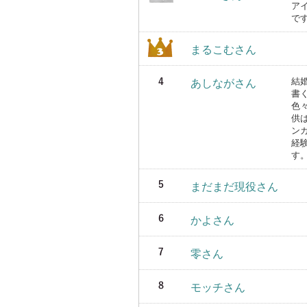
ア
で
まるこむさん
結
あしながさん
書
色
供
ン
経
す
まだまだ現役さん
かよさん
零さん
モッチさん