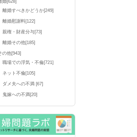
離婚[628]
離婚すべきかどうか[249]
離婚慰謝料[122]
親権・財産分与[73]
離婚その他[185]
その他[943]
職場での浮気・不倫[721]
ネット不倫[105]
ダメ夫への不満 [67]
鬼嫁への不満[20]