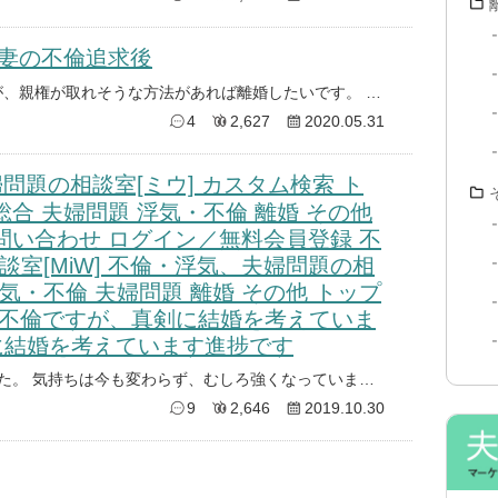
妻の不倫追求後
現在、妻の不倫から再構築中ですが、親権が取れそうな方法があれば離婚したいです。 ご意見ください。 【経緯】 ・全てコロナ
4
2,627
2020.05.31
問題の相談室[ミウ] カスタム検索 ト
総合 夫婦問題 浮気・不倫 離婚 その他
問い合わせ ログイン／無料会員登録 不
室[MiW] 不倫・浮気、夫婦問題の相
合 浮気・不倫 夫婦問題 離婚 その他 トップ
不倫ですが、真剣に結婚を考えていま
に結婚を考えています進捗です
付き合い始めてから7ヶ月経ちました。 気持ちは今も変わらず、むしろ強くなっています。 彼は、家に帰らなくなり、仕事以外の
9
2,646
2019.10.30