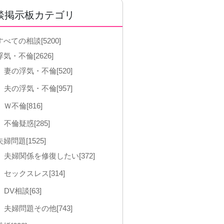
談掲示板カテゴリ
すべての相談[5200]
浮気・不倫[2626]
妻の浮気・不倫[520]
夫の浮気・不倫[957]
Ｗ不倫[816]
不倫疑惑[285]
夫婦問題[1525]
夫婦関係を修復したい[372]
セックスレス[314]
DV相談[63]
夫婦問題その他[743]