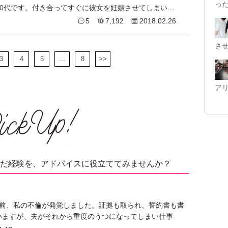
っ
私は40代の既婚、元彼女は独身の20代です。付き合ってすぐに彼女を妊娠させてしまい、中絶してもらうことになりました。 そ
5
7,192
2018.02.26
さ
3
4
5
...
8
>>
ア
だ経験を、アドバイスに役立ててみませんか？
ど前、私の不倫が発覚しました。証拠も取られ、誓約書も書
いますが、夫がそれから重度のうつになってしまい仕事