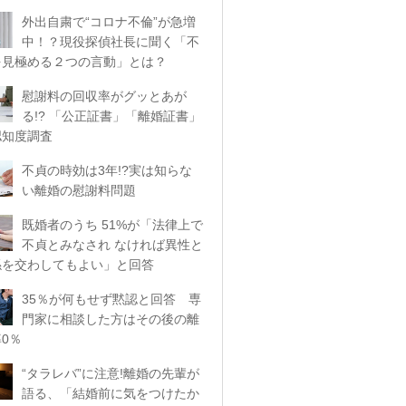
外出自粛で“コロナ不倫”が急増
中！？現役探偵社長に聞く「不
を見極める２つの言動」とは？
慰謝料の回収率がグッとあが
る!? 「公正証書」「離婚証書」
認知度調査
不貞の時効は3年!?実は知らな
い離婚の慰謝料問題
既婚者のうち 51%が「法律上で
不貞とみなされ なければ異性と
係を交わしてもよい」と回答
35％が何もせず黙認と回答 専
門家に相談した方はその後の離
0％
“タラレバ”に注意!離婚の先輩が
語る、「結婚前に気をつけたか