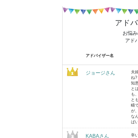
アド
お悩み
アド
アドバイザー名
夫
ジョージさん
ね
知
と
も
と
疇
が
な
ば
辛
KABAさん