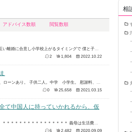
相
アドバイス数順
閲覧数順
子供1人 小一います。 今年初め お互い離婚に合意し小学校上がるタイミングで 僕と子供は僕の実家へ引っ越して生活を始めま
2
1,804
2022.10.22
ま
四十台、男性。 妻が浮気。 持ち家、ローンあり。 子供二人。中学 小学生。 慰謝料、養育費を支払ったもらい。妻に出て行っ
0
25,658
2021.03.15
全て中国人に持っていかれるから、仮
義父が中国人と不倫をしています。 ＊＊＊＊＊＊＊＊＊＊＊＊＊＊＊＊ 義母は生活費を一銭をもらっておらず、 不倫相手の中
6
2,482
2020.09.09