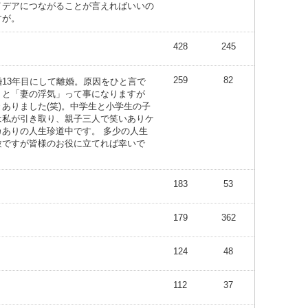
イデアにつながることが言えればいいの
すが。
428
245
259
82
婚13年目にして離婚。原因をひと言で
くと「妻の浮気」って事になりますが
々ありました(笑)。中学生と小学生の子
は私が引き取り、親子三人で笑いありケ
カありの人生珍道中です。 多少の人生
験ですが皆様のお役に立てれば幸いで
。
183
53
179
362
124
48
112
37