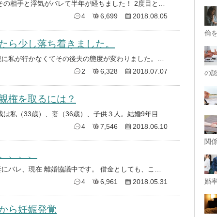
一回終わったと、思ってたら またその相手と浮気がバレて半年が経ちました！ 2度目ともなると、頭がおかしくなります！ 旦那
4
6,699
2018.08.05
倫
たら少し落ち着きました。
この前あんなに騒いだのに授業参観に私が行かなくてその後夫の態度が変わりました。わが家は３月に引っ越しをしたんですが一時期
2
6,328
2018.07.07
の
親権を取るには？
相談です。 ◾︎背景ですが、 家族構成は私（33歳）、妻（36歳）、子供３人。結婚9年目。 1番下の子は、2歳半で、
4
7,546
2018.06.10
関
、、、、
つい最近自分に借金があることを妻にバレ、現在 離婚協議中です。 借金としても、ここ数年 おこずかいをもらえず、9割型
婚率
4
6,961
2018.05.31
から妊娠発覚