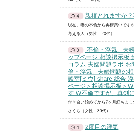
親権とれますか？
4
考える人（男性 20代）
不倫・浮気、夫婦
9
ップページ 相談掲示板 
コラム 夫婦問題ラボ お
倫・浮気、夫婦問題の相談
談室[ミウ] share 総
ページ＞相談掲示板＞W
す W不倫ですが、真剣
さくら（女性 30代）
2度目の浮気
4