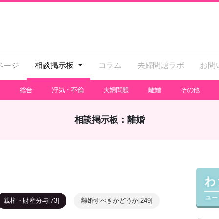
ページ
相談掲示板
コラム
夫婦問題ラボ
お問
総合
浮気・不倫
夫婦問題
離婚
その他
相談掲示板：離婚
親権・財産分与[73]
離婚すべきかどうか[249]