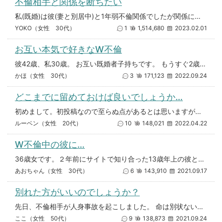
不倫相手と関係を断ちたい
私(既婚)は彼(妻と別居中)と1年弱不倫関係でしたが関係に疲れ、私から別れを切り出しました。 彼が納得出来ず、｢関係を築
YOKO（女性 30代）
1
1,514,680
2023.02.01
お互い本気で好きなW不倫
彼42歳、私30歳。 お互い既婚者子持ちです。 もうすぐ2歳の小さな子供への罪悪感から断ち切るべきか迷っています。
かほ（女性 30代）
3
171,123
2022.09.24
どこまでに留めておけば良いでしょうか…
初めまして。初投稿なので至らぬ点があるとは思いますが、アドバイス頂ければ幸いです。 パート先のエリアマネージャーを好き
ルーベン（女性 20代）
10
148,021
2022.04.22
W不倫中の彼に…
36歳女です。２年前にサイトで知り合った13歳年上の彼とW不倫中です。メールはほぼ毎日し、１ヶ月に2回程会っていますが、
あおちゃん（女性 30代）
6
143,910
2021.09.17
別れた方がいいのでしょうか？
先日、不倫相手が人身事故を起こしました。 命は別状ないみたいなのですが、 高齢者の方でかなりの大怪我をされたみたいです。
ここ（女性 50代）
9
138,873
2021.09.24