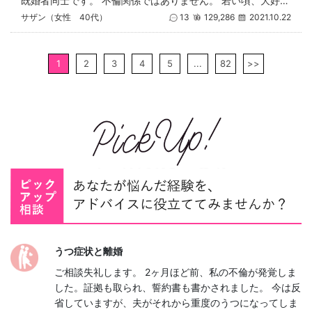
既婚者同士です。 不倫関係ではありません。 若い頃、大好きだった方と（私の一方的な片想い）再会して5年です。滅多に会えま
サザン（女性 40代）
13
129,286
2021.10.22
1
2
3
4
5
...
82
>>
うつ症状と離婚
ご相談失礼します。 2ヶ月ほど前、私の不倫が発覚しま
した。証拠も取られ、誓約書も書かされました。 今は反
省していますが、夫がそれから重度のうつになってしま