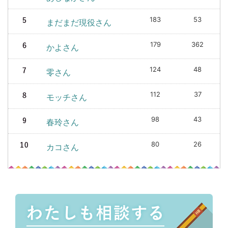
183
53
まだまだ現役さん
179
362
かよさん
124
48
零さん
112
37
モッチさん
98
43
春玲さん
80
26
カコさん