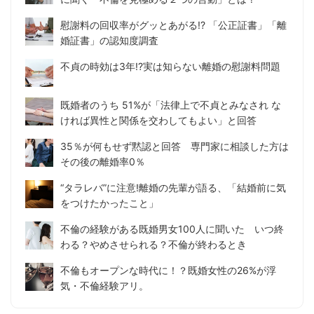
慰謝料の回収率がグッとあがる!? 「公正証書」「離
婚証書」の認知度調査
不貞の時効は3年!?実は知らない離婚の慰謝料問題
既婚者のうち 51%が「法律上で不貞とみなされ な
ければ異性と関係を交わしてもよい」と回答
35％が何もせず黙認と回答 専門家に相談した方は
その後の離婚率0％
“タラレバ”に注意!離婚の先輩が語る、「結婚前に気
をつけたかったこと」
不倫の経験がある既婚男女100人に聞いた いつ終
わる？やめさせられる？不倫が終わるとき
不倫もオープンな時代に！？既婚女性の26%が浮
気・不倫経験アリ。