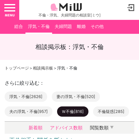
toggle navigation
不倫・浮気、夫婦問題の相談室[ミウ]
総合
浮気・不倫
夫婦問題
離婚
その他
相談掲示板：浮気・不倫
トップページ
＞
相談掲示板
＞浮気・不倫
さらに絞り込む：
浮気・不倫[2626]
妻の浮気・不倫[520]
夫の浮気・不倫[957]
Ｗ不倫[816]
不倫疑惑[285]
新着順
アドバイス数順
閲覧数順