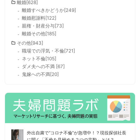
離婚[628]
離婚すべきかどうか[249]
離婚慰謝料[122]
親権・財産分与[73]
離婚その他[185]
その他[943]
職場での浮気・不倫[721]
ネット不倫[105]
ダメ夫への不満 [67]
鬼嫁への不満[20]
外出自粛で“コロナ不倫”が急増中！？現役探偵社長
に聞く「不倫を見極める２つの言動」とは？