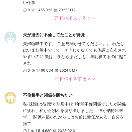
い仕事
8
1,455,323
2022.11.12
アドバイスする＞＞
夫が過去に不倫してたことが発覚
夫婦喧嘩中です。 ご意見聞かせてください。。 わたし
はいま妊娠中でして、そうじゃなくても体調に左右され
やすいのに 夫は、夜ならまだしも、早朝寝てるのに起こ
され
0
1,490,034
2024.01.17
アドバイスする＞＞
不倫相手と関係を断ちたい
私(既婚)は彼(妻と別居中)と1年弱不倫関係でしたが関係
に疲れ、私から別れを切り出しました。 彼が納得出来
ず、｢関係を築いたからにはお前に責任がある。自分を
捨て
1
1,514,680
2023.02.01