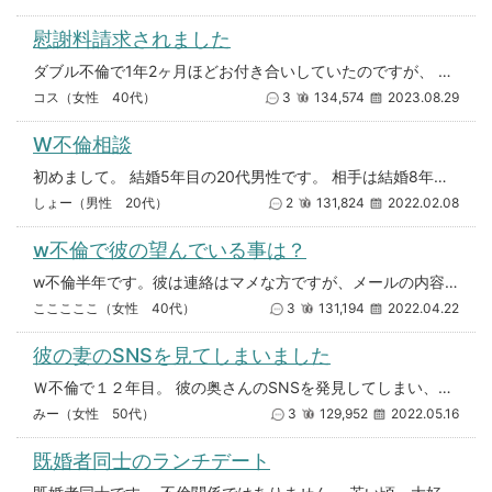
慰謝料請求されました
ダブル不倫で1年2ヶ月ほどお付き合いしていたのですが、 先週奥さんから示談書をつきつけられその場で即金しないと家族、仕事
コス（女性 40代）
3
134,574
2023.08.29
W不倫相談
初めまして。 結婚5年目の20代男性です。 相手は結婚8年目30代女性です。 W不倫約半年です きっかけは職場です。
しょー（男性 20代）
2
131,824
2022.02.08
w不倫で彼の望んでいる事は？
w不倫半年です。彼は連絡はマメな方ですが、メールの内容は主にエッチな事。性的には尽くしてくれますが、ホテルでの行為後はス
こここここ（女性 40代）
3
131,194
2022.04.22
彼の妻のSNSを見てしまいました
Ｗ不倫で１２年目。 彼の奥さんのSNSを発見してしまい、ショックです。 すごくもやもやしています。 奥さんのSNSを見て
みー（女性 50代）
3
129,952
2022.05.16
既婚者同士のランチデート