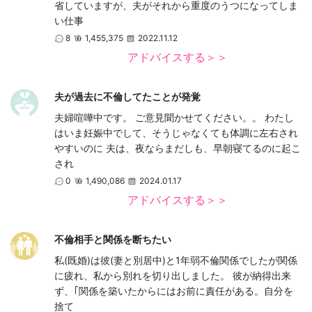
省していますが、夫がそれから重度のうつになってしま
い仕事
8
1,455,375
2022.11.12
アドバイスする＞＞
夫が過去に不倫してたことが発覚
夫婦喧嘩中です。 ご意見聞かせてください。。 わたし
はいま妊娠中でして、そうじゃなくても体調に左右され
やすいのに 夫は、夜ならまだしも、早朝寝てるのに起こ
され
0
1,490,086
2024.01.17
アドバイスする＞＞
不倫相手と関係を断ちたい
私(既婚)は彼(妻と別居中)と1年弱不倫関係でしたが関係
に疲れ、私から別れを切り出しました。 彼が納得出来
ず、｢関係を築いたからにはお前に責任がある。自分を
捨て