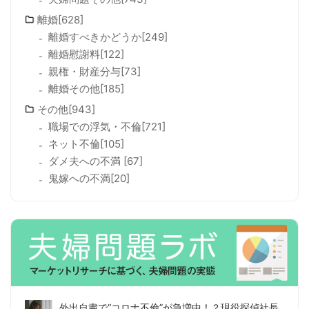
離婚[628]
離婚すべきかどうか[249]
離婚慰謝料[122]
親権・財産分与[73]
離婚その他[185]
その他[943]
職場での浮気・不倫[721]
ネット不倫[105]
ダメ夫への不満 [67]
鬼嫁への不満[20]
外出自粛で“コロナ不倫”が急増中！？現役探偵社長