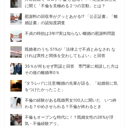
に聞く「不倫を見極める２つの言動」とは？
慰謝料の回収率がグッとあがる!? 「公正証書」「離
婚証書」の認知度調査
不貞の時効は3年!?実は知らない離婚の慰謝料問題
既婚者のうち 51%が「法律上で不貞とみなされ な
ければ異性と関係を交わしてもよい」と回答
35％が何もせず黙認と回答 専門家に相談した方は
その後の離婚率0％
“タラレバ”に注意!離婚の先輩が語る、「結婚前に気
をつけたかったこと」
不倫の経験がある既婚男女100人に聞いた いつ終
わる？やめさせられる？不倫が終わるとき
不倫もオープンな時代に！？既婚女性の26%が浮
気・不倫経験アリ。