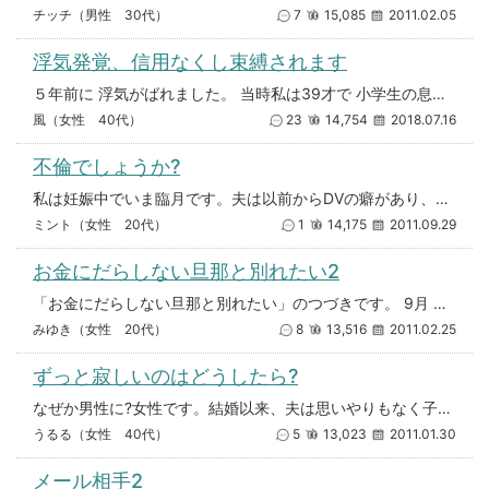
チッチ（男性 30代）
7
15,085
2011.02.05
浮気発覚、信用なくし束縛されます
５年前に 浮気がばれました。 当時私は39才で 小学生の息子が二人おりました。修復しようと 夫婦で なんとか乗り越えてい
風（女性 40代）
23
14,754
2018.07.16
不倫でしょうか?
私は妊娠中でいま臨月です。夫は以前からDVの癖があり、お金がいるときや、自分の思い通りにいかないとすぐにキレて家をめちゃ
ミント（女性 20代）
1
14,175
2011.09.29
お金にだらしない旦那と別れたい2
「お金にだらしない旦那と別れたい」のつづきです。 9月 知り合いに頼み込み、職に就いたようです。 10月 携帯代が
みゆき（女性 20代）
8
13,516
2011.02.25
ずっと寂しいのはどうしたら?
なぜか男性に?女性です。結婚以来、夫は思いやりもなく子供たちへの愛情表現もなく寂しくて寂しくて、何回も寂しいと言ってもダ
うるる（女性 40代）
5
13,023
2011.01.30
メール相手2