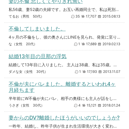
妻の不倫 悲しくてやりきれ無い
私56歳、妻52歳の夫婦です。お互い再婚同士で、私は死別、カミさんは離婚でした。連れ添って今年で15年に成ります。先日妻
てるお（男性 50代）
35
17,707
2015.08.13
不倫してしまいました。
4ヶ月の不倫をし、彼の奥さんにLINEを見られ、発覚に至りました。 発覚当初は奥さんも彼も離婚しないと言っていたのですが
な（女性 20代）
1
17,689
2019.02.13
結婚13年目の旦那の浮気
結婚して13年目に入りました。 主人は38歳、私は35歳。共働きです。小学生と中学生の子どもがいます。 ここ半年ほど少し
ダメな女（女性 30代）
1
17,193
2013.11.07
不倫が夫にバレました。離婚するといわれ4ヶ
月経ちます
半年前にW不倫が夫にバレ、相手の奥様にも主人が話をして、その時はお互いの夫婦がやり直すということで、慰謝料などもなく終わ
うさぎ（女性 30代）
4
15,121
2018.01.24
妻からのDV?離婚したほうがいいのでしょうか?
一昨年、結婚し、昨年子供が生まれ生活環境が大きく変わりました。育児に一生懸命な妻で、本当によく頑張ってくれています。ただ