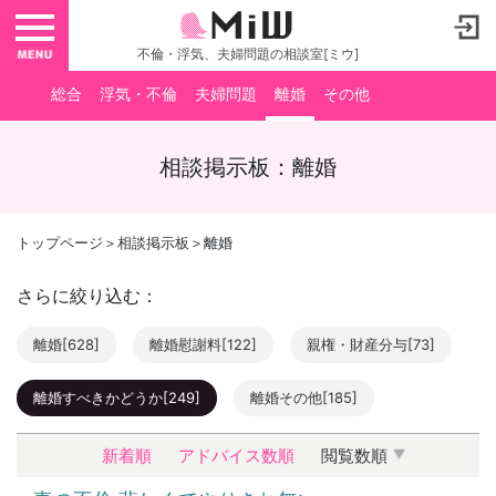
toggle navigation
不倫・浮気、夫婦問題の相談室[ミウ]
総合
浮気・不倫
夫婦問題
離婚
その他
相談掲示板：離婚
トップページ
＞
相談掲示板
＞離婚
さらに絞り込む：
離婚[628]
離婚慰謝料[122]
親権・財産分与[73]
離婚すべきかどうか[249]
離婚その他[185]
新着順
アドバイス数順
閲覧数順