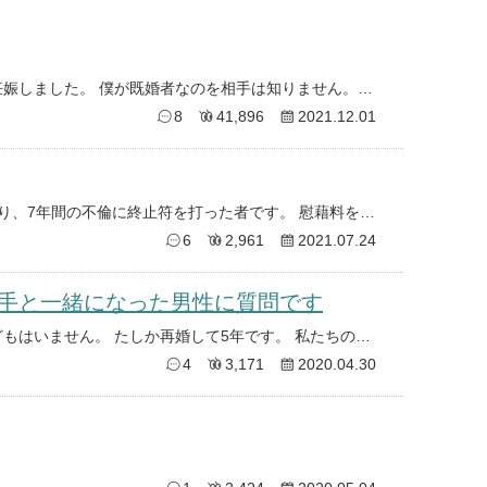
僕は約半年不倫関係にある女性が妊娠しました。 僕が既婚者なのを相手は知りません。 僕は嫁と離婚するつもりは全く無いです。
8
41,896
2021.12.01
5年前に奥さまに知られることとなり、7年間の不倫に終止符を打った者です。 慰藉料をお支払いし、職場と住む場所も変えまし
6
2,961
2021.07.24
手と一緒になった男性に質問です
彼も奥さんも40代後半 バツ1 子どもはいません。 たしか再婚して5年です。 私たちの関係は昨年始まりました。 奥さ
4
3,171
2020.04.30