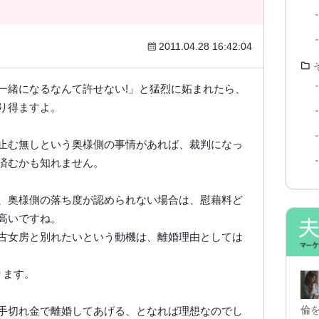
2011.04.28 16:42:04
一緒になるなんて許せない!」と猛烈に妬まれたら、
り得ますよ。
止む無しという奥様側の事情があれば、裁判になっ
済むかも知れません。
、奥様側の落ち度が認められない場合は、慰藉料ど
高いですね。
古女房と別れたいという動機は、離婚理由としては
ります。
倫
手切れ金で離婚してあげる、となれば理想なのでし