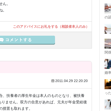
せん。
ね。
の
このアドバイスにお礼をする（相談者本人のみ）
関
婚率
2011.04.29 22:20:20
代）
っ
合、扶養者の厚生年金は本人のものとなり、被扶養
がありません。双方の合意があれば、元夫が年金受給後
の措置も取れます。