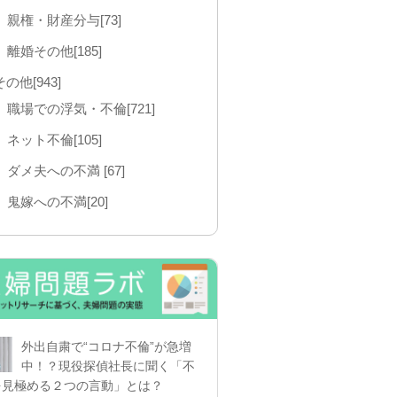
親権・財産分与[73]
離婚その他[185]
その他[943]
職場での浮気・不倫[721]
ネット不倫[105]
ダメ夫への不満 [67]
鬼嫁への不満[20]
外出自粛で“コロナ不倫”が急増
中！？現役探偵社長に聞く「不
を見極める２つの言動」とは？