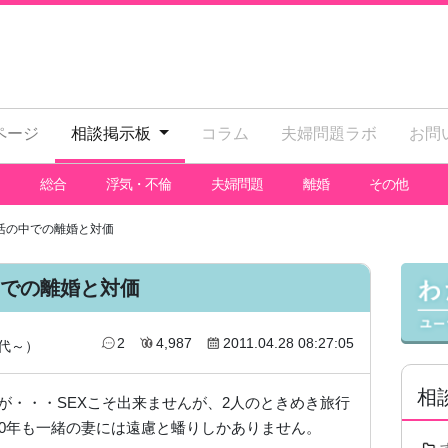
ページ
相談掲示板
コラム
夫婦問題ラボ
お問
総合
浮気・不倫
夫婦問題
離婚
その他
活の中での離婚と対価
での離婚と対価
2
4,987
2011.04.28 08:27:05
0代～）
相
が・・・SEXこそ出来ませんが、2人のときめき旅行
40年も一緒の妻には遠慮と蟠りしかありません。