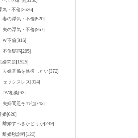
すべての相談[5150]
浮気・不倫[2626]
妻の浮気・不倫[520]
夫の浮気・不倫[957]
Ｗ不倫[816]
不倫疑惑[285]
夫婦問題[1525]
夫婦関係を修復したい[372]
セックスレス[314]
DV相談[63]
夫婦問題その他[743]
離婚[628]
離婚すべきかどうか[249]
離婚慰謝料[122]