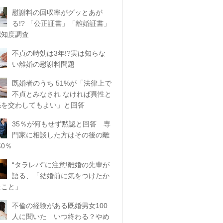
慰謝料の回収率がグッとあが
る!? 「公正証書」「離婚証書」
認知度調査
不貞の時効は3年!?実は知らな
い離婚の慰謝料問題
既婚者のうち 51%が「法律上で
不貞とみなされ なければ異性と
係を交わしてもよい」と回答
35％が何もせず黙認と回答 専
門家に相談した方はその後の離
0％
“タラレバ”に注意!離婚の先輩が
語る、「結婚前に気をつけたか
たこと」
不倫の経験がある既婚男女100
人に聞いた いつ終わる？やめ