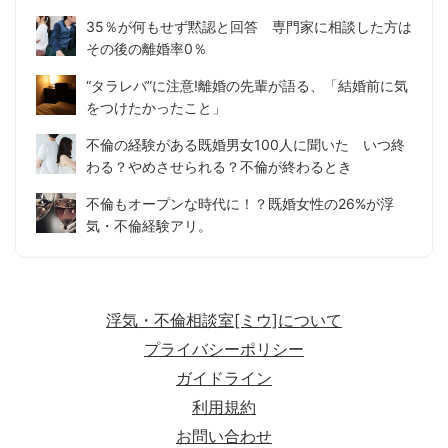
35％が何もせず黙認と回答 専門家に相談した方は
その後の離婚率0％
“タラレバ”に注意!離婚の先輩が語る、「結婚前に気
をつけたかったこと」
不倫の経験がある既婚男女100人に聞いた いつ終
わる？やめさせられる？不倫が終わるとき
不倫もオープンな時代に！？既婚女性の26%が浮
気・不倫経験アリ。
浮気・不倫相談室[ミウ]について
プライバシーポリシー
ガイドライン
利用規約
お問い合わせ