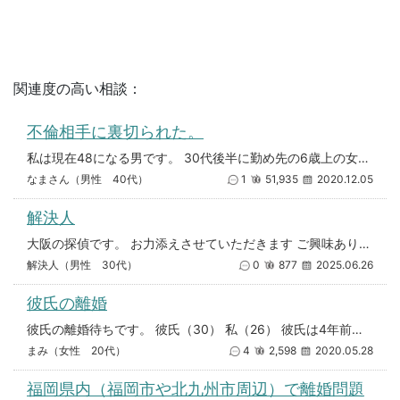
関連度の高い相談：
不倫相手に裏切られた。
私は現在48になる男です。 30代後半に勤め先の6歳上の女性に声を掛けられダブル不倫が始まりました。やがて彼女に一緒にな
なまさん（男性 40代）
1
51,935
2020.12.05
解決人
大阪の探偵です。 お力添えさせていただきます ご興味ありましたら ご気軽にお電話ください 080－3081－1430
解決人（男性 30代）
0
877
2025.06.26
彼氏の離婚
彼氏の離婚待ちです。 彼氏（30） 私（26） 彼氏は4年前に結婚し、子どもがいます。 相手の方は、子どもを授かり実家
まみ（女性 20代）
4
2,598
2020.05.28
福岡県内（福岡市や北九州市周辺）で離婚問題