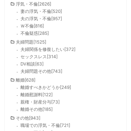
浮気・不倫[2626]
妻の浮気・不倫[520]
夫の浮気・不倫[957]
Ｗ不倫[816]
不倫疑惑[285]
夫婦問題[1525]
夫婦関係を修復したい[372]
セックスレス[314]
DV相談[63]
夫婦問題その他[743]
離婚[628]
離婚すべきかどうか[249]
離婚慰謝料[122]
親権・財産分与[73]
離婚その他[185]
その他[943]
職場での浮気・不倫[721]