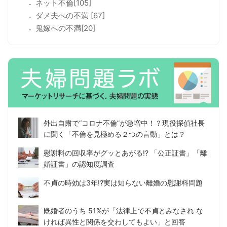
ネット不倫[105]
ダメ夫への不満 [67]
鬼嫁への不満[20]
外出自粛で“コロナ不倫”が急増中！？現役探偵社長
に聞く「不倫を見極める２つの言動」とは？
慰謝料の回収率がグッとあがる!? 「公正証書」「離
婚証書」の認知度調査
不貞の時効は3年!?実は知らない離婚の慰謝料問題
既婚者のうち 51%が「法律上で不貞とみなされ な
ければ異性と関係を交わしてもよい」と回答