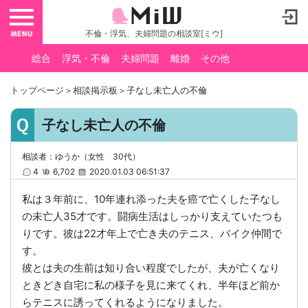
toggle navigation
不倫・浮気、夫婦問題の相談室[ミウ]
総合
浮気・不倫
夫婦問題
離婚
その他
トップページ
＞
相談掲示板
＞子なし未亡人の不倫
子なし未亡人の不倫
相談者：ゆうか（女性 30代）
4
6,702
2020.01.03 06:51:37
私は３年前に、10年連れ添った夫を癌で亡くした子なし
の未亡人35才です。闘病生活はしっかり支えていたつも
りです。彼は22才年上で亡き夫のテニス、バイク仲間で
す。
彼とは夫の生前は知り合い程度でしたが、夫が亡くなり
ときどき自宅に私の様子を見に来てくれ、半年ほど前か
らテニスに誘ってくれるようになりました。