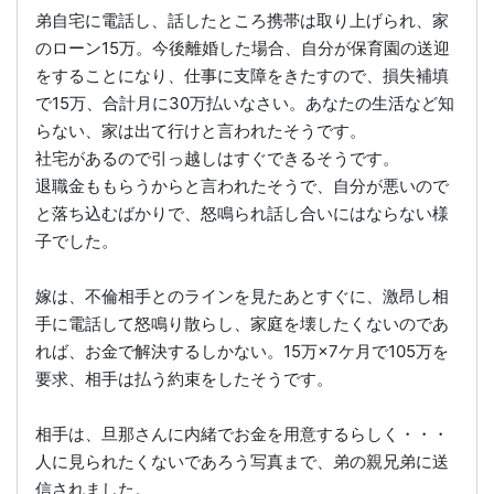
弟自宅に電話し、話したところ携帯は取り上げられ、家
のローン15万。今後離婚した場合、自分が保育園の送迎
をすることになり、仕事に支障をきたすので、損失補填
で15万、合計月に30万払いなさい。あなたの生活など知
らない、家は出て行けと言われたそうです。
社宅があるので引っ越しはすぐできるそうです。
退職金ももらうからと言われたそうで、自分が悪いので
と落ち込むばかりで、怒鳴られ話し合いにはならない様
子でした。
嫁は、不倫相手とのラインを見たあとすぐに、激昂し相
手に電話して怒鳴り散らし、家庭を壊したくないのであ
れば、お金で解決するしかない。15万×7ケ月で105万を
要求、相手は払う約束をしたそうです。
相手は、旦那さんに内緒でお金を用意するらしく・・・
人に見られたくないであろう写真まで、弟の親兄弟に送
信されました。