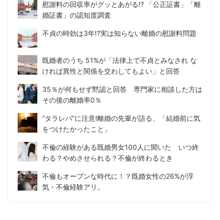
慰謝料の回収率がグッとあがる!? 「公正証書」「離
婚証書」の認知度調査
不貞の時効は3年!?実は知らない離婚の慰謝料問題
既婚者のうち 51%が「法律上で不貞とみなされ な
ければ異性と関係を交わしてもよい」と回答
35％が何もせず黙認と回答 専門家に相談した方は
その後の離婚率0％
“タラレバ”に注意!離婚の先輩が語る、「結婚前に気
をつけたかったこと」
不倫の経験がある既婚男女100人に聞いた いつ終
わる？やめさせられる？不倫が終わるとき
不倫もオープンな時代に！？既婚女性の26%が浮
気・不倫経験アリ。