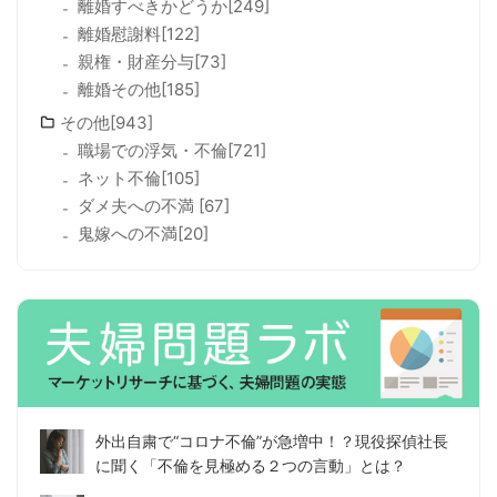
離婚すべきかどうか[249]
離婚慰謝料[122]
親権・財産分与[73]
離婚その他[185]
その他[943]
職場での浮気・不倫[721]
ネット不倫[105]
ダメ夫への不満 [67]
鬼嫁への不満[20]
外出自粛で“コロナ不倫”が急増中！？現役探偵社長
に聞く「不倫を見極める２つの言動」とは？