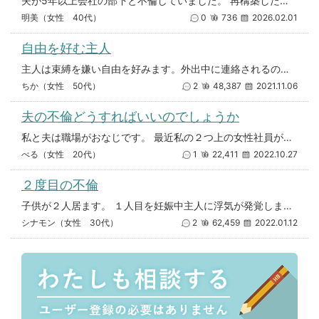
夫が5年以上会社の部下と不倫していました。 再構築したいと言われましたが、このまま受け入れることどうしても辛く、私も彼氏
明美（女性 40代）
0
736
2026.02.01
自由を好む主人
主人は束縛を嫌い自由を好みます。外出中に連絡されるのも嫌のようで何時に帰るのか食事はいるのかも分かりません。女性関係も何
ちか（女性 50代）
2
48,387
2021.11.06
夫の不倫どうすればいいのでしょうか
私と夫は職場がおなじです。 最近私の２つ上の女性社員が入ってきました。 私と彼女は気もあうし、2人で温泉やジム、出かける
べる（女性 20代）
1
22,411
2022.10.27
２度目の不倫
子供が２人居ます。 １人目を妊娠中主人に浮気が発覚しました。 ２度目はないと言って謝罪させ再構築の選択をしました。 数
シナモン（女性 30代）
2
62,459
2022.01.12