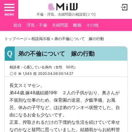
toggle navigation
不倫・浮気、夫婦問題の相談室[ミウ]
総合
浮気・不倫
夫婦問題
離婚
その他
トップページ
＞
相談掲示板
＞弟の不倫について 嫁の行動
弟の不倫について 嫁の行動
相談者：心配している身内（女性 50代）
0
1,543
2020.04.06 00:14:27
長文スミマセン。
弟44歳.嫁48歳結婚19年 ２人の子供がおり、奥さんが
不規則な仕事のため、保育園の送迎、夕飯準備、お風
呂、休みの子守など、ほぼ弟のワンオペ状態でした。自
由になるお金も少ないです。
正直、搾取されるだけの下僕的な生活を続けていて幸せ
なのかなと疑問に思っていました。結婚前からお給料管