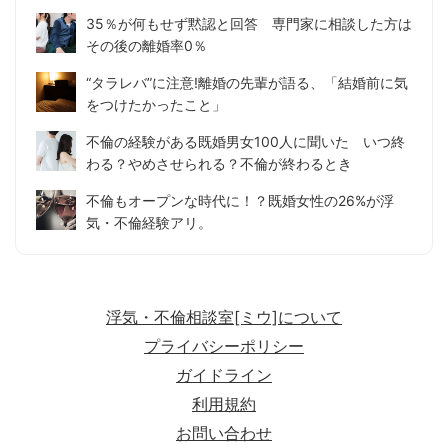
35％が何もせず黙認と回答 専門家に相談した方は
その後の離婚率0％
“タラレバ”に注意!離婚の先輩が語る、「結婚前に気
をつけたかったこと」
不倫の経験がある既婚男女100人に聞いた いつ終
わる？やめさせられる？不倫が終わるとき
不倫もオープンな時代に！？既婚女性の26%が浮
気・不倫経験アリ。
浮気・不倫相談室[ミウ]について
プライバシーポリシー
ガイドライン
利用規約
お問い合わせ