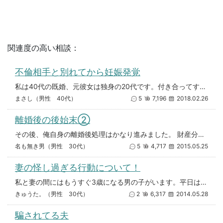
関連度の高い相談：
不倫相手と別れてから妊娠発覚
私は40代の既婚、元彼女は独身の20代です。付き合ってすぐに彼女を妊娠させてしまい、中絶してもらうことになりました。 そ
まさし（男性 40代）
5
7,196
2018.02.26
離婚後の後始末②
その後、俺自身の離婚後処理はかなり進みました。 財産分与の支払い分も終わり、お互いの名義分の住所変更など一部でお互いが忘
名も無き男（男性 30代）
5
4,717
2015.05.25
妻の怪し過ぎる行動について！
私と妻の間にはもうすぐ3歳になる男の子がいます。平日は共働きの為保育園に預けておりますが、週末に子供を連れて外泊や、子供
きゅうた。（男性 30代）
2
6,317
2014.05.28
騙されてる夫