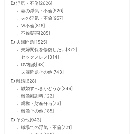
浮気・不倫[2626]
妻の浮気・不倫[520]
夫の浮気・不倫[957]
Ｗ不倫[816]
不倫疑惑[285]
夫婦問題[1525]
夫婦関係を修復したい[372]
セックスレス[314]
DV相談[63]
夫婦問題その他[743]
離婚[628]
離婚すべきかどうか[249]
離婚慰謝料[122]
親権・財産分与[73]
離婚その他[185]
その他[943]
職場での浮気・不倫[721]