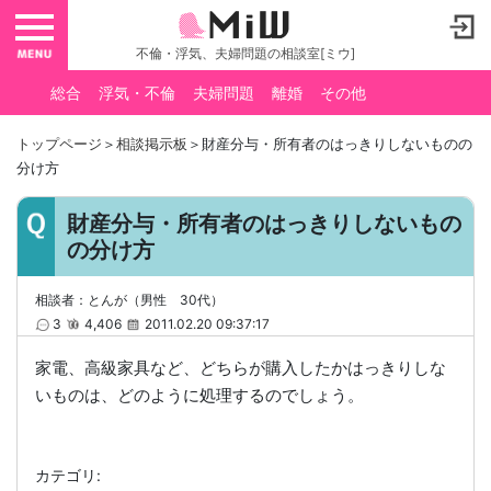
toggle navigation
不倫・浮気、夫婦問題の相談室[ミウ]
総合
浮気・不倫
夫婦問題
離婚
その他
トップページ
＞
相談掲示板
＞財産分与・所有者のはっきりしないものの
分け方
財産分与・所有者のはっきりしないもの
の分け方
相談者：とんが（男性 30代）
3
4,406
2011.02.20 09:37:17
家電、高級家具など、どちらが購入したかはっきりしな
いものは、どのように処理するのでしょう。
カテゴリ: