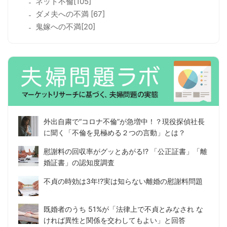
ネット不倫[105]
ダメ夫への不満 [67]
鬼嫁への不満[20]
外出自粛で“コロナ不倫”が急増中！？現役探偵社長
に聞く「不倫を見極める２つの言動」とは？
慰謝料の回収率がグッとあがる!? 「公正証書」「離
婚証書」の認知度調査
不貞の時効は3年!?実は知らない離婚の慰謝料問題
既婚者のうち 51%が「法律上で不貞とみなされ な
ければ異性と関係を交わしてもよい」と回答