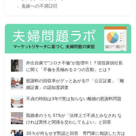
鬼嫁への不満[20]
外出自粛で“コロナ不倫”が急増中！？現役探偵社長
に聞く「不倫を見極める２つの言動」とは？
慰謝料の回収率がグッとあがる!? 「公正証書」「離
婚証書」の認知度調査
不貞の時効は3年!?実は知らない離婚の慰謝料問題
既婚者のうち 51%が「法律上で不貞とみなされ な
ければ異性と関係を交わしてもよい」と回答
35％が何もせず黙認と回答 専門家に相談した方は