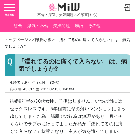
toggle navigation
不倫・浮気、夫婦問題の相談室[ミウ]
総合
浮気・不倫
夫婦問題
離婚
その他
トップページ
＞
相談掲示板
＞「濡れてるのに痛くて入らない」は、病気
でしょうか?
「濡れてるのに痛くて入らない」は、病
気でしょうか?
相談者：ありす（女性 30代）
8
49,617
2011.02.19 09:41:34
結婚9年半の30代女性。子供は居ません。いつの間には
セックスレスです。5年程前に壁の薄いマンションに引っ
越してしまった為、部屋での行為は無理があり、月イチ
くらいでラブホに行ってましたが私が「濡れてるのに痛
くて入らない」状態になり、主人が気を遣ってしまい、