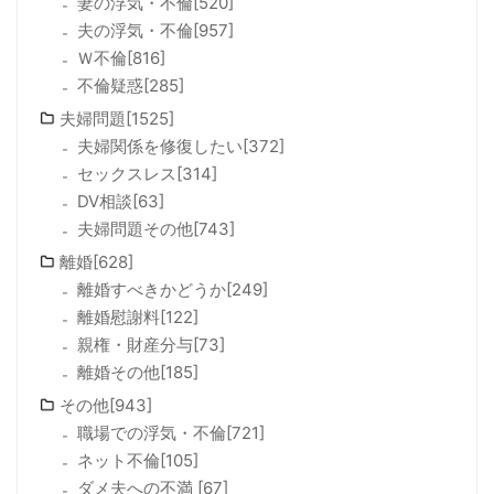
妻の浮気・不倫[520]
夫の浮気・不倫[957]
Ｗ不倫[816]
不倫疑惑[285]
夫婦問題[1525]
夫婦関係を修復したい[372]
セックスレス[314]
DV相談[63]
夫婦問題その他[743]
離婚[628]
離婚すべきかどうか[249]
離婚慰謝料[122]
親権・財産分与[73]
離婚その他[185]
その他[943]
職場での浮気・不倫[721]
ネット不倫[105]
ダメ夫への不満 [67]