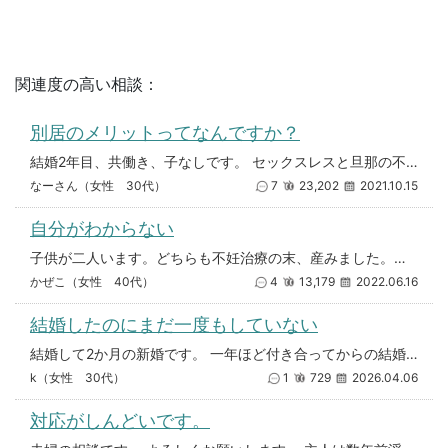
関連度の高い相談：
別居のメリットってなんですか？
結婚2年目、共働き、子なしです。 セックスレスと旦那の不倫が原因で夫婦仲の改善が見られず、最近別居を考え始めました。
なーさん（女性 30代）
7
23,202
2021.10.15
自分がわからない
子供が二人います。どちらも不妊治療の末、産みました。不妊治療のタイミングなどを長くやりすぎたせいか、旦那さんは妻だけED
かぜこ（女性 40代）
4
13,179
2022.06.16
結婚したのにまだ一度もしていない
結婚して2か月の新婚です。 一年ほど付き合ってからの結婚でしたが、これまで一度もセックスしていません。処女と童貞です。
k（女性 30代）
1
729
2026.04.06
対応がしんどいです。