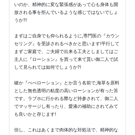
いのか、精神的に変な緊張感があって心も身体も開
放される事を拒んでいるような感じではないでしょ
うか?!
まずはご自身でも仰られるように,専門医の『カウン
セリング』を受診されるべきかと思います!平行して
まずご家庭で、ご夫婦で出来る工夫としましてはご
主人に『ローション』を買って来て貰い御二人で試
して見られては如何でしょうか?!
確か『ぺぺローション』とか言う名前で,海草を原料
とした無色透明の粘度の高いローションが有った筈
です。ラブホに行かれる際など持参されて、御二人
でマッサージし有ったり、愛液の補助にされてみて
も良いかと存じます!
但し、これはあくまで肉体的な対処法で、精神的な