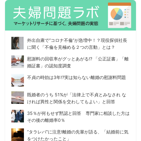
外出自粛で“コロナ不倫”が急増中！？現役探偵社長
に聞く「不倫を見極める２つの言動」とは？
慰謝料の回収率がグッとあがる!? 「公正証書」「離
婚証書」の認知度調査
不貞の時効は3年!?実は知らない離婚の慰謝料問題
既婚者のうち 51%が「法律上で不貞とみなされ な
ければ異性と関係を交わしてもよい」と回答
35％が何もせず黙認と回答 専門家に相談した方は
その後の離婚率0％
“タラレバ”に注意!離婚の先輩が語る、「結婚前に気
をつけたかったこと」