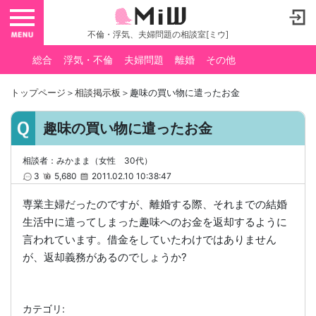
toggle navigation
不倫・浮気、夫婦問題の相談室[ミウ]
総合
浮気・不倫
夫婦問題
離婚
その他
トップページ
＞
相談掲示板
＞趣味の買い物に遣ったお金
趣味の買い物に遣ったお金
相談者：みかまま（女性 30代）
3
5,680
2011.02.10 10:38:47
専業主婦だったのですが、離婚する際、それまでの結婚
生活中に遣ってしまった趣味へのお金を返却するように
言われています。借金をしていたわけではありません
が、返却義務があるのでしょうか?
カテゴリ: