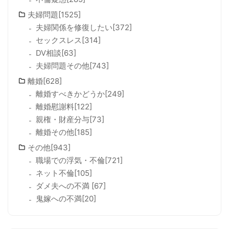
夫婦問題[1525]
夫婦関係を修復したい[372]
セックスレス[314]
DV相談[63]
夫婦問題その他[743]
離婚[628]
離婚すべきかどうか[249]
離婚慰謝料[122]
親権・財産分与[73]
離婚その他[185]
その他[943]
職場での浮気・不倫[721]
ネット不倫[105]
ダメ夫への不満 [67]
鬼嫁への不満[20]