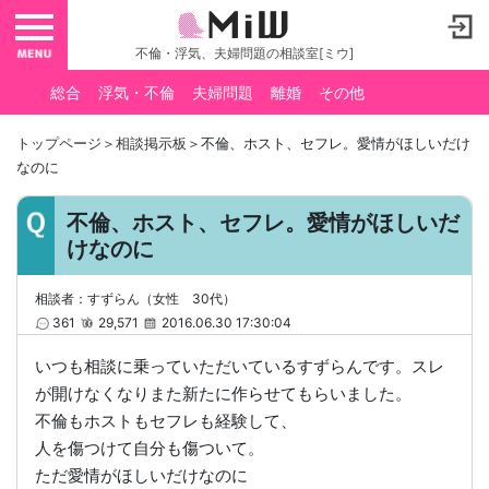
toggle navigation
不倫・浮気、夫婦問題の相談室[ミウ]
総合
浮気・不倫
夫婦問題
離婚
その他
トップページ
＞
相談掲示板
＞不倫、ホスト、セフレ。愛情がほしいだけ
なのに
不倫、ホスト、セフレ。愛情がほしいだ
けなのに
相談者：すずらん（女性 30代）
361
29,571
2016.06.30 17:30:04
いつも相談に乗っていただいているすずらんです。スレ
が開けなくなりまた新たに作らせてもらいました。
不倫もホストもセフレも経験して、
人を傷つけて自分も傷ついて。
ただ愛情がほしいだけなのに