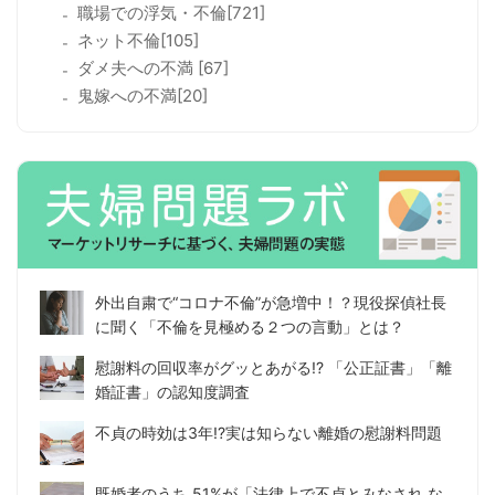
職場での浮気・不倫[721]
ネット不倫[105]
ダメ夫への不満 [67]
鬼嫁への不満[20]
外出自粛で“コロナ不倫”が急増中！？現役探偵社長
に聞く「不倫を見極める２つの言動」とは？
慰謝料の回収率がグッとあがる!? 「公正証書」「離
婚証書」の認知度調査
不貞の時効は3年!?実は知らない離婚の慰謝料問題
既婚者のうち 51%が「法律上で不貞とみなされ な