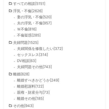
すべての相談[5151]
浮気・不倫[2626]
妻の浮気・不倫[520]
夫の浮気・不倫[957]
Ｗ不倫[816]
不倫疑惑[285]
夫婦問題[1525]
夫婦関係を修復したい[372]
セックスレス[314]
DV相談[63]
夫婦問題その他[743]
離婚[628]
離婚すべきかどうか[249]
離婚慰謝料[122]
親権・財産分与[73]
離婚その他[185]
その他[943]