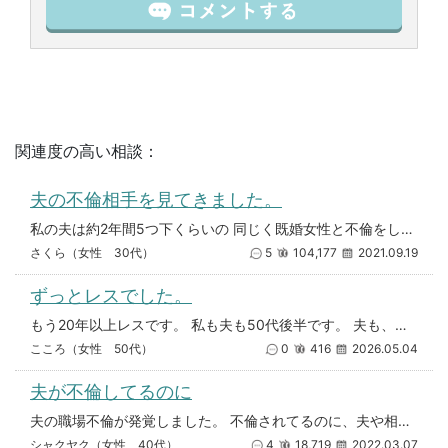
関連度の高い相談：
夫の不倫相手を見てきました。
私の夫は約2年間5つ下くらいの 同じく既婚女性と不倫をしています。 夫は私が気づいていることに 気づいていません。 最
さくら（女性 30代）
5
104,177
2021.09.19
ずっとレスでした。
もう20年以上レスです。 私も夫も50代後半です。 夫も、求めてこないので男としての欲は無くなっているものだと思ってまし
こころ（女性 50代）
0
416
2026.05.04
夫が不倫してるのに
夫の職場不倫が発覚しました。 不倫されてるのに、夫や相手が憎くてたまらないのにセックスを求められると応じてしまい、逆に私
シャクヤク（女性 40代）
4
18,719
2022.03.07