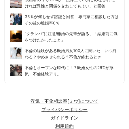
ければ異性と関係を交わしてもよい」と回答
35％が何もせず黙認と回答 専門家に相談した方は
その後の離婚率0％
“タラレバ”に注意!離婚の先輩が語る、「結婚前に気
をつけたかったこと」
不倫の経験がある既婚男女100人に聞いた いつ終
わる？やめさせられる？不倫が終わるとき
不倫もオープンな時代に！？既婚女性の26%が浮
気・不倫経験アリ。
浮気・不倫相談室[ミウ]について
プライバシーポリシー
ガイドライン
利用規約