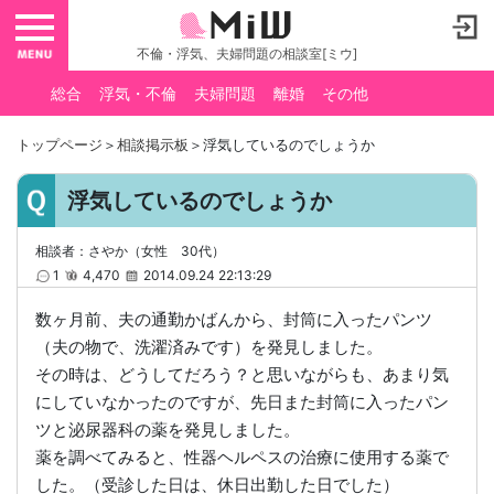
toggle navigation
不倫・浮気、夫婦問題の相談室[ミウ]
総合
浮気・不倫
夫婦問題
離婚
その他
トップページ
＞
相談掲示板
＞浮気しているのでしょうか
浮気しているのでしょうか
相談者：さやか（女性 30代）
1
4,470
2014.09.24 22:13:29
数ヶ月前、夫の通勤かばんから、封筒に入ったパンツ
（夫の物で、洗濯済みです）を発見しました。
その時は、どうしてだろう？と思いながらも、あまり気
にしていなかったのですが、先日また封筒に入ったパン
ツと泌尿器科の薬を発見しました。
薬を調べてみると、性器ヘルペスの治療に使用する薬で
した。（受診した日は、休日出勤した日でした）