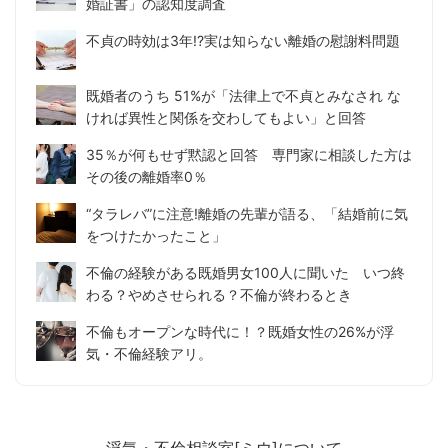
婚証書」の認知度調査
不貞の時効は3年!?実は知らない離婚の慰謝料問題
既婚者のうち 51%が「法律上で不貞とみなされ な
ければ異性と関係を交わしてもよい」と回答
35％が何もせず黙認と回答 専門家に相談した方は
その後の離婚率0％
“タラレバ”に注意!離婚の先輩が語る、「結婚前に気
をつけたかったこと」
不倫の経験がある既婚男女100人に聞いた いつ終
わる？やめさせられる？不倫が終わるとき
不倫もオープンな時代に！？既婚女性の26%が浮
気・不倫経験アリ。