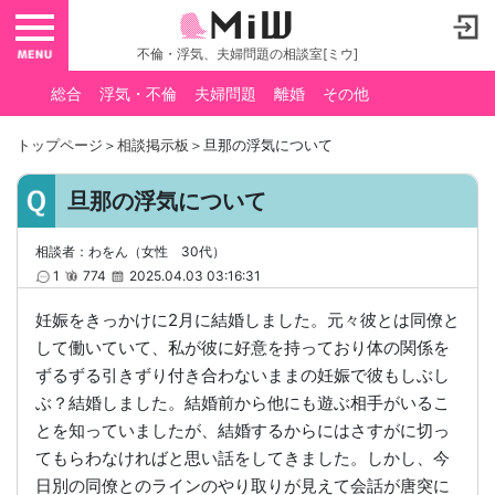
toggle navigation
不倫・浮気、夫婦問題の相談室[ミウ]
総合
浮気・不倫
夫婦問題
離婚
その他
トップページ
＞
相談掲示板
＞旦那の浮気について
旦那の浮気について
相談者：わをん（女性 30代）
1
774
2025.04.03 03:16:31
妊娠をきっかけに2月に結婚しました。元々彼とは同僚と
して働いていて、私が彼に好意を持っており体の関係を
ずるずる引きずり付き合わないままの妊娠で彼もしぶし
ぶ？結婚しました。結婚前から他にも遊ぶ相手がいるこ
とを知っていましたが、結婚するからにはさすがに切っ
てもらわなければと思い話をしてきました。しかし、今
日別の同僚とのラインのやり取りが見えて会話が唐突に