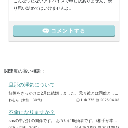
こんなつたないアドバイスで申し訳ありません、余
り思い詰めてはいけませんよ。
関連度の高い相談：
旦那の浮気について
妊娠をきっかけに2月に結婚しました。元々彼とは同僚として働いていて、私が彼に好意を持っており体の関係をずるずる引きずり付
わをん（女性 30代）
1
775
2025.04.03
不倫になりますか？
snsの中だけの関係です。 お互いに既婚者です。(相手が本当かは分かりませんが) DMの中で親しいやり取り(過激なことも
gfds（女性 30代）
4
2,082
2021.08.17