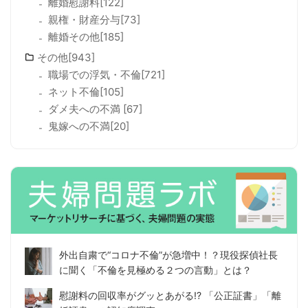
離婚慰謝料[122]
親権・財産分与[73]
離婚その他[185]
その他[943]
職場での浮気・不倫[721]
ネット不倫[105]
ダメ夫への不満 [67]
鬼嫁への不満[20]
外出自粛で“コロナ不倫”が急増中！？現役探偵社長
に聞く「不倫を見極める２つの言動」とは？
慰謝料の回収率がグッとあがる!? 「公正証書」「離