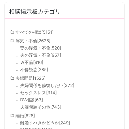
相談掲示板カテゴリ
すべての相談[5151]
浮気・不倫[2626]
妻の浮気・不倫[520]
夫の浮気・不倫[957]
Ｗ不倫[816]
不倫疑惑[285]
夫婦問題[1525]
夫婦関係を修復したい[372]
セックスレス[314]
DV相談[63]
夫婦問題その他[743]
離婚[628]
離婚すべきかどうか[249]