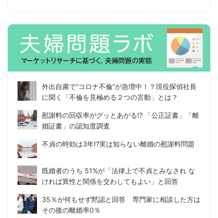
外出自粛で“コロナ不倫”が急増中！？現役探偵社長
に聞く「不倫を見極める２つの言動」とは？
慰謝料の回収率がグッとあがる!? 「公正証書」「離
婚証書」の認知度調査
不貞の時効は3年!?実は知らない離婚の慰謝料問題
既婚者のうち 51%が「法律上で不貞とみなされ な
ければ異性と関係を交わしてもよい」と回答
35％が何もせず黙認と回答 専門家に相談した方は
その後の離婚率0％