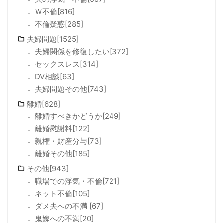
Ｗ不倫[816]
不倫疑惑[285]
夫婦問題[1525]
夫婦関係を修復したい[372]
セックスレス[314]
DV相談[63]
夫婦問題その他[743]
離婚[628]
離婚すべきかどうか[249]
離婚慰謝料[122]
親権・財産分与[73]
離婚その他[185]
その他[943]
職場での浮気・不倫[721]
ネット不倫[105]
ダメ夫への不満 [67]
鬼嫁への不満[20]