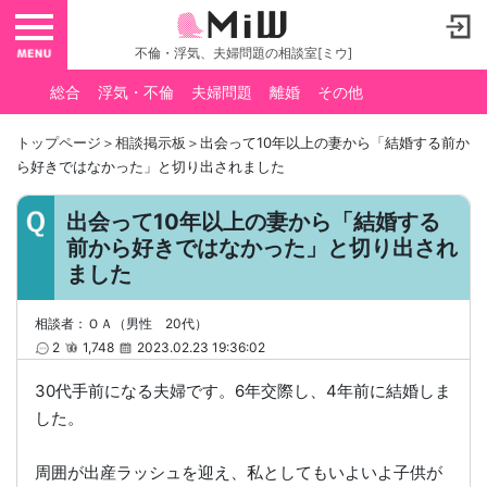
toggle navigation
不倫・浮気、夫婦問題の相談室[ミウ]
総合
浮気・不倫
夫婦問題
離婚
その他
トップページ
＞
相談掲示板
＞出会って10年以上の妻から「結婚する前か
ら好きではなかった」と切り出されました
出会って10年以上の妻から「結婚する
前から好きではなかった」と切り出され
ました
相談者：ＯＡ（男性 20代）
2
1,748
2023.02.23 19:36:02
30代手前になる夫婦です。6年交際し、4年前に結婚しま
した。
周囲が出産ラッシュを迎え、私としてもいよいよ子供が