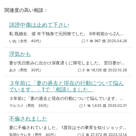
関連度の高い相談：
誹謗中傷は止めて下さい
私 既婚女、彼 年下独身で元同僚でした。 6年程前から2人で会うようになり、久しぶりの恋愛ごっこが楽しく、いちゃいちゃす
いぬ（女性 40代）
1
967
2025.04.26
浮気かも
妻が先日飲みに出かけ深夜遅くに帰宅しました。 翌日妻が仕事、自分が休みの為洗濯をしていると洗濯カゴに妻のパンツが無いこと
あさ（男性 30代）
3
18,126
2022.10.28
３年前に「妻の過去と現在の行動について悩ん
でいます。」1で「相談しました。
３年前に「妻の過去と現在の行動について悩んでいます。」（https://miw.jp/questions/view/55
マルコメ（男性 30代）
1
1,435
2025.02.21
不倫されました
妻に不倫されていました。 1度目はその事実を知りショックで家を出ました。（妻の帰宅前） その日の夜しばらくして妻からLI
気弱なサレ夫（男性 40代）
2
27,372
2023.12.14