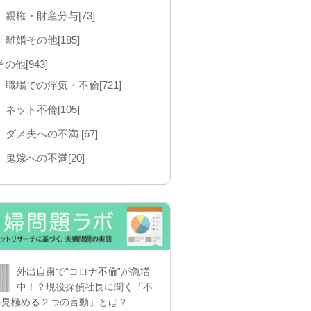
親権・財産分与[73]
離婚その他[185]
その他[943]
職場での浮気・不倫[721]
ネット不倫[105]
ダメ夫への不満 [67]
鬼嫁への不満[20]
外出自粛で“コロナ不倫”が急増
中！？現役探偵社長に聞く「不
を見極める２つの言動」とは？