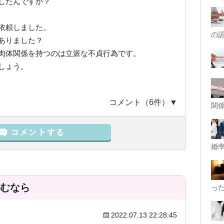
したんですか？
依頼しました。
の
ありました？
肉体関係を持つのは立派な不貞行為です。
しょう。
コメント（6件）▼
関
婚率
むなら
っ
2022.07.13 22:28:45
〜）