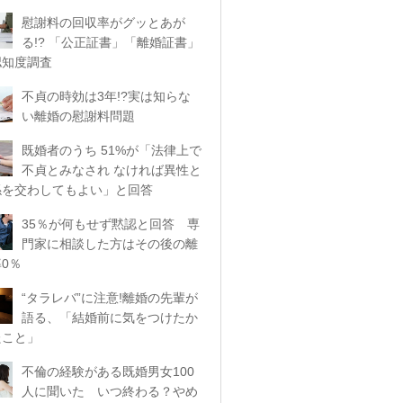
慰謝料の回収率がグッとあが
る!? 「公正証書」「離婚証書」
認知度調査
不貞の時効は3年!?実は知らな
い離婚の慰謝料問題
既婚者のうち 51%が「法律上で
不貞とみなされ なければ異性と
係を交わしてもよい」と回答
35％が何もせず黙認と回答 専
門家に相談した方はその後の離
0％
“タラレバ”に注意!離婚の先輩が
語る、「結婚前に気をつけたか
たこと」
不倫の経験がある既婚男女100
人に聞いた いつ終わる？やめ