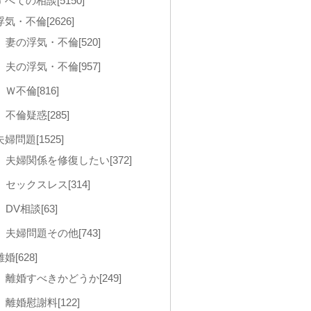
すべての相談[5150]
浮気・不倫[2626]
妻の浮気・不倫[520]
夫の浮気・不倫[957]
Ｗ不倫[816]
不倫疑惑[285]
夫婦問題[1525]
夫婦関係を修復したい[372]
セックスレス[314]
DV相談[63]
夫婦問題その他[743]
離婚[628]
離婚すべきかどうか[249]
離婚慰謝料[122]