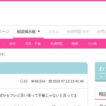
ページ
相談掲示板
コラム
夫婦問題ラボ
お問
総合
浮気・不倫
夫婦問題
離婚
その他
ます。
12
66,514
2022.07.13 13:41:46
相
ぜかセフレと言い張って不倫じゃないと言ってま