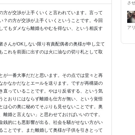
さ
の方が交渉が上手くいくと言われています。言って
い？の方が交渉が上手くいくということです。今回
ア
してもダメなら離婚もやむを得ない、という相反す
者さんがOKしない限り有責配偶者の奥様が申し立て
もこれを前面に出すのは火に油なの切り札として取
とが一番大事だだと思います。その点では堂々と再
なかなかだなとエールを送ります。ですが再構築の
き直っていることです。やはり反省する、という気
うとおりにはならず離婚も仕方が無い、という覚悟
とは心の奥に秘めてそぶりも見せないことです。奥
、離婚と言えない」と思わせておけばいいのです。
金銭的にも悪影響が出る、社会を騒がせない方がい
ることです。また離婚して奥様が子供を引きとって