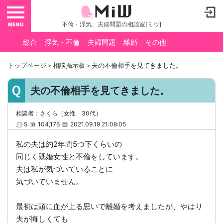
toggle navigation
不倫・浮気、夫婦問題の相談室[ミウ]
総合
浮気・不倫
夫婦問題
離婚
その他
トップページ
＞
相談掲示板
＞夫の不倫相手を見てきました。
夫の不倫相手を見てきました。
相談者：さくら（女性 30代）
5
104,176
2021.09.19 21:08:05
私の夫は約2年間5つ下くらいの
同じく既婚女性と不倫をしています。
夫は私が気づいていることに
気づいていません。
最初は頭に血が上る思いで離婚を考えましたが、やはり
夫が悔しくても