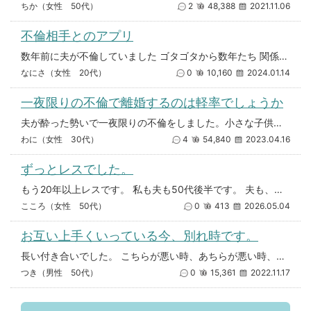
ちか（女性 50代）
2
48,388
2021.11.06
不倫相手とのアプリ
数年前に夫が不倫していました ゴタゴタから数年たち 関係が修復してきた矢先 今はもう別れたと聞いていたのに 不倫相手との
なにさ（女性 20代）
0
10,160
2024.01.14
一夜限りの不倫で離婚するのは軽率でしょうか
夫が酔った勢いで一夜限りの不倫をしました。小さな子供が2人おります。 当初は不貞行為を否定して逆ギレしていましたが、真
わに（女性 30代）
4
54,840
2023.04.16
ずっとレスでした。
もう20年以上レスです。 私も夫も50代後半です。 夫も、求めてこないので男としての欲は無くなっているものだと思ってまし
こころ（女性 50代）
0
413
2026.05.04
お互い上手くいっている今、別れ時です。
長い付き合いでした。 こちらが悪い時、あちらが悪い時、いろいろありました。 今、こちらも、あちらも、公私共に上手く行っ
つき（男性 50代）
0
15,361
2022.11.17