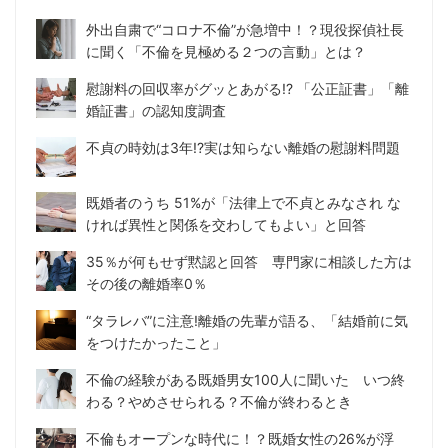
外出自粛で“コロナ不倫”が急増中！？現役探偵社長
に聞く「不倫を見極める２つの言動」とは？
慰謝料の回収率がグッとあがる!? 「公正証書」「離
婚証書」の認知度調査
不貞の時効は3年!?実は知らない離婚の慰謝料問題
既婚者のうち 51%が「法律上で不貞とみなされ な
ければ異性と関係を交わしてもよい」と回答
35％が何もせず黙認と回答 専門家に相談した方は
その後の離婚率0％
“タラレバ”に注意!離婚の先輩が語る、「結婚前に気
をつけたかったこと」
不倫の経験がある既婚男女100人に聞いた いつ終
わる？やめさせられる？不倫が終わるとき
不倫もオープンな時代に！？既婚女性の26%が浮