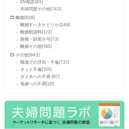
DV相談[63]
夫婦問題その他[743]
離婚[628]
離婚すべきかどうか[249]
離婚慰謝料[122]
親権・財産分与[73]
離婚その他[185]
その他[943]
職場での浮気・不倫[721]
ネット不倫[105]
ダメ夫への不満 [67]
鬼嫁への不満[20]