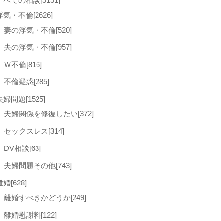
すべての相談[5151]
浮気・不倫[2626]
妻の浮気・不倫[520]
夫の浮気・不倫[957]
Ｗ不倫[816]
不倫疑惑[285]
夫婦問題[1525]
夫婦関係を修復したい[372]
セックスレス[314]
DV相談[63]
夫婦問題その他[743]
離婚[628]
離婚すべきかどうか[249]
離婚慰謝料[122]