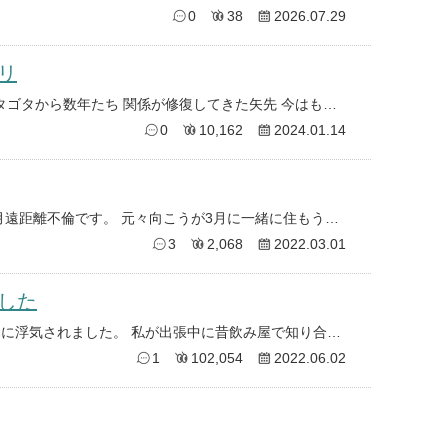
0
38
2026.07.29
リ
数年前に夫が不倫していました ゴタゴタから数年たち 関係が修復してきた矢先 今はもう別れたと聞いていたのに 不倫相手との
0
10,162
2024.01.14
当方26歳、相手44歳 不倫して4カ月遠距離不倫です。 元々向こうが3月に一緒に住もうと言ってきた挙句 やっぱり住めな
3
2,068
2022.03.01
した
結婚1年(付き合ってから7年)の旦那に浮気されました。 私が出張中に昔飲み屋で知り合った女性と外泊していたそうです。
1
102,054
2022.06.02