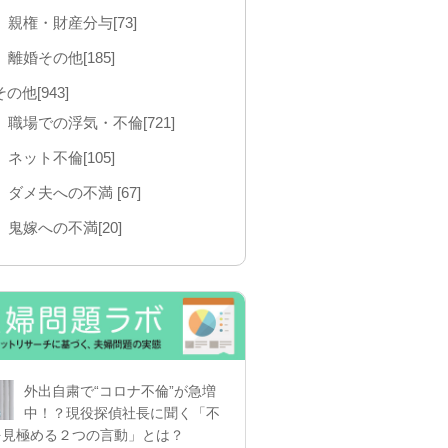
親権・財産分与[73]
離婚その他[185]
その他[943]
職場での浮気・不倫[721]
ネット不倫[105]
ダメ夫への不満 [67]
鬼嫁への不満[20]
外出自粛で“コロナ不倫”が急増
中！？現役探偵社長に聞く「不
を見極める２つの言動」とは？