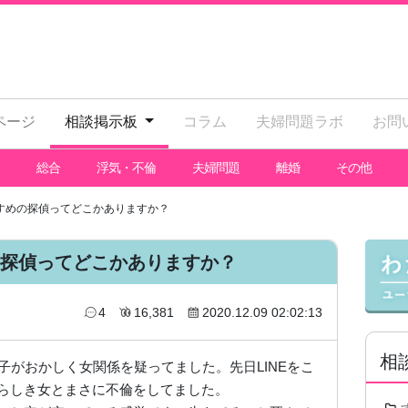
ページ
相談掲示板
コラム
夫婦問題ラボ
お問
総合
浮気・不倫
夫婦問題
離婚
その他
すめの探偵ってどこかありますか？
探偵ってどこかありますか？
4
16,381
2020.12.09 02:02:13
相
子がおかしく女関係を疑ってました。先日LINEをこ
らしき女とまさに不倫をしてました。