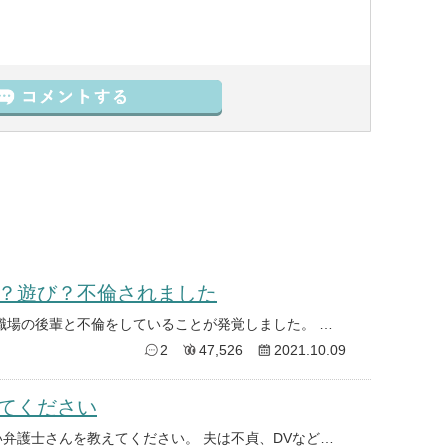
？遊び？不倫されました
旦那の不倫についてです。 旦那が職場の後輩と不倫をしていることが発覚しました。 週に1回程度残業と言って女性と食事、月
2
47,526
2021.10.09
てください
福岡、北九州辺りで離婚問題で強い弁護士さんを教えてください。 夫は不貞、DVなど有責です。 急ぎ依頼しないといけない