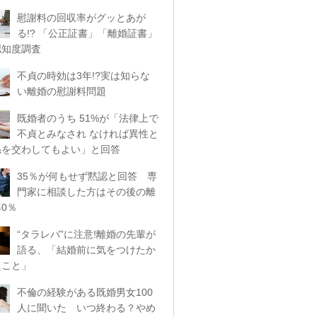
慰謝料の回収率がグッとあが
る!? 「公正証書」「離婚証書」
認知度調査
不貞の時効は3年!?実は知らな
い離婚の慰謝料問題
既婚者のうち 51%が「法律上で
不貞とみなされ なければ異性と
係を交わしてもよい」と回答
35％が何もせず黙認と回答 専
門家に相談した方はその後の離
0％
“タラレバ”に注意!離婚の先輩が
語る、「結婚前に気をつけたか
たこと」
不倫の経験がある既婚男女100
人に聞いた いつ終わる？やめ