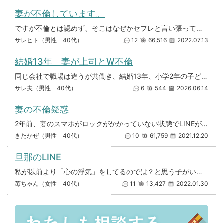
妻が不倫しています。
ですが不倫とは認めず、そこはなぜかセフレと言い張って不倫じゃないと言ってます。謝る事もしません。 興信所に依頼して証拠集
サレヒト（男性 40代）
12
66,516
2022.07.13
結婚13年 妻が上司とW不倫
同じ会社で職場は違うが共働き、結婚13年、小学2年の子どもが1人の夫婦です。 つい最近、妻の不倫が発覚しました。 ある
サレ夫（男性 40代）
6
544
2026.06.14
妻の不倫疑惑
2年前、妻のスマホがロックがかかっていない状態でLINEが開いていて、その際に「愛してる」と妻がメッセージを送っているの
きたかぜ（男性 40代）
10
61,759
2021.12.20
旦那のLINE
私が以前より「心の浮気」をしてるのでは？と思う子がいて旦那のラインを見てしまいました。←いけない事とは重々承知しておりま
苺ちゃん（女性 40代）
11
13,427
2022.01.30