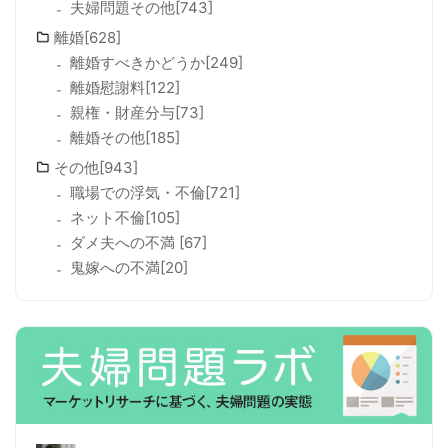
夫婦問題その他[743]
離婚[628]
離婚すべきかどうか[249]
離婚慰謝料[122]
親権・財産分与[73]
離婚その他[185]
その他[943]
職場での浮気・不倫[721]
ネット不倫[105]
ダメ夫への不満 [67]
鬼嫁への不満[20]