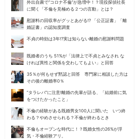
外出自粛で“コロナ不倫”が急増中！？現役探偵社長
に聞く「不倫を見極める２つの言動」とは？
慰謝料の回収率がグッとあがる!? 「公正証書」「離
婚証書」の認知度調査
不貞の時効は3年!?実は知らない離婚の慰謝料問題
既婚者のうち 51%が「法律上で不貞とみなされ な
ければ異性と関係を交わしてもよい」と回答
35％が何もせず黙認と回答 専門家に相談した方は
その後の離婚率0％
“タラレバ”に注意!離婚の先輩が語る、「結婚前に気
をつけたかったこと」
不倫の経験がある既婚男女100人に聞いた いつ終
わる？やめさせられる？不倫が終わるとき
不倫もオープンな時代に！？既婚女性の26%が浮
気・不倫経験アリ。