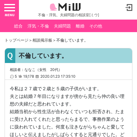
toggle navigation
不倫・浮気、夫婦問題の相談室[ミウ]
総合
浮気・不倫
夫婦問題
離婚
その他
トップページ
＞
相談掲示板
＞不倫しています。
不倫しています。
相談者：ななこ（女性 20代）
5
19,178
2020.01.23 17:35:10
今私は２７歳で２歳と５歳の子供がいます。
夫とは結婚７年目になりますが傍から見たら仲の良い理
想の夫婦だと思われています。
結婚当初から性生活が合わなくていつも拒否され、たま
に受け入れてくれたと思ったらまるで、事務作業のよう
に扱われていました。何度も泣きながらちゃんと愛して
ほしいと伝えましたがしばらくすると元通りでした。ど