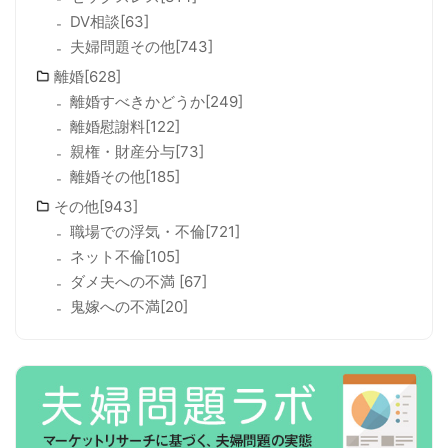
DV相談[63]
夫婦問題その他[743]
離婚[628]
離婚すべきかどうか[249]
離婚慰謝料[122]
親権・財産分与[73]
離婚その他[185]
その他[943]
職場での浮気・不倫[721]
ネット不倫[105]
ダメ夫への不満 [67]
鬼嫁への不満[20]