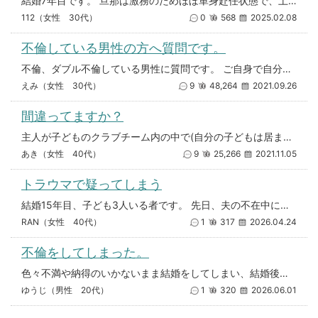
結婚7年目です。 旦那は激務のためほぼ単身赴任状態で、土日だけ家に帰ってきます。 今日ラインの誤爆が送られてきました。「
112（女性 30代）
0
568
2025.02.08
不倫している男性の方へ質問です。
不倫、ダブル不倫している男性に質問です。 ご自身で自分のしていることが最低だと認識することはありますか。 それとも全
えみ（女性 30代）
9
48,264
2021.09.26
間違ってますか？
主人が子どものクラブチーム内の中で(自分の子どもは居ません)不倫 噂になってることを聞きました。 現在は主人も相手も
あき（女性 40代）
9
25,266
2021.11.05
トラウマで疑ってしまう
結婚15年目、子ども3人いる者です。 先日、夫の不在中に夫の仕事用の携帯が鳴り、その事を伝えるために着信番号を確認した際
RAN（女性 40代）
1
317
2026.04.24
不倫をしてしまった。
色々不満や納得のいかないまま結婚をしてしまい、結婚後にもマッチングアプリをしていて、結婚3ヶ月後に1人の女性とお付き合い
ゆうじ（男性 20代）
1
320
2026.06.01