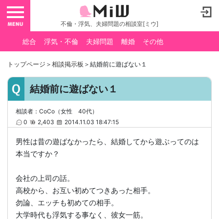
toggle navigation
不倫・浮気、夫婦問題の相談室[ミウ]
総合
浮気・不倫
夫婦問題
離婚
その他
トップページ
＞
相談掲示板
＞結婚前に遊ばない１
結婚前に遊ばない１
相談者：CoCo（女性 40代）
0
2,403
2014.11.03 18:47:15
男性は昔の遊ばなかったら、結婚してから遊ぶってのは
本当ですか？
会社の上司の話。
高校から、お互い初めてつきあった相手。
勿論、エッチも初めての相手。
大学時代も浮気する事なく、彼女一筋。