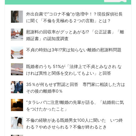
外出自粛で“コロナ不倫”が急増中！？現役探偵社長
に聞く「不倫を見極める２つの言動」とは？
慰謝料の回収率がグッとあがる!? 「公正証書」「離
婚証書」の認知度調査
不貞の時効は3年!?実は知らない離婚の慰謝料問題
既婚者のうち 51%が「法律上で不貞とみなされ な
ければ異性と関係を交わしてもよい」と回答
35％が何もせず黙認と回答 専門家に相談した方は
その後の離婚率0％
“タラレバ”に注意!離婚の先輩が語る、「結婚前に気
をつけたかったこと」
不倫の経験がある既婚男女100人に聞いた いつ終
わる？やめさせられる？不倫が終わるとき