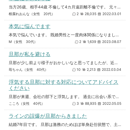
当方26歳、相手44歳 不倫して4カ月遠距離不倫です。 元々向こうが3月に一緒に住もうと言ってきた挙句 やっぱり住めな
根腐れおんな（女性 20代）
2
28,035
2022.03.01
本気に悩んでます
本気で悩んでいます。 既婚男性と一度肉体関係になりました。 でも、私が初体験で最後まで出来ませんでした。(私は彼の事が好
M（女性 30代）
2
1,639
2023.08.07
旦那が私を避ける
旦那が少し前より様子がおかしいなと思ってましたが、近頃はそれが加速してるような気がします。 話しかけても目も合わせず、
苺ちゃん（女性 40代）
10
2,213
2022.03.04
浮気する旦那に対する対応についてアドバイス
ください
旦那が来週、会社の部下と浮気します。 過去に出会い系で遊んでいた旦那、私にバレたことと、このコロナ禍で2年くらいは大人し
こころ（女性 40代）
3
88,935
2022.05.05
ラインの誤爆が旦那からきました
結婚7年目です。 旦那は激務のためほぼ単身赴任状態で、土日だけ家に帰ってきます。 今日ラインの誤爆が送られてきました。「