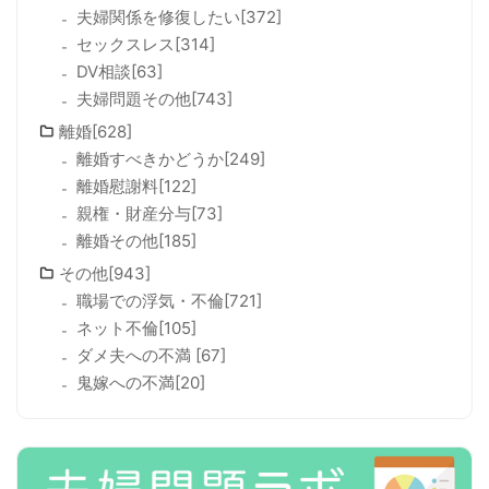
夫婦関係を修復したい[372]
セックスレス[314]
DV相談[63]
夫婦問題その他[743]
離婚[628]
離婚すべきかどうか[249]
離婚慰謝料[122]
親権・財産分与[73]
離婚その他[185]
その他[943]
職場での浮気・不倫[721]
ネット不倫[105]
ダメ夫への不満 [67]
鬼嫁への不満[20]