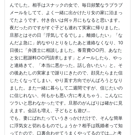
んでした。相手はスナックの女で、毎日頻繁なラブラブ
メールをしてて、よく一緒に出かけたり女の家に泊まっ
てたようです。付き合いは何ヶ月にもなると思います。
夜だったのですがすぐ子ども連れて実家に帰りました。
旦那とはその日「浮気してるでしょ。離婚したい」「な
んだよ急に」的なやりとりをしたあと連絡なくなり、10
日後に「弁護士に相談しました。養育費○○円、あなた
と女に慰謝料○○円請求します」とメールしたら、やっ
と連絡きて、「本当に悪かった。話し合いたい」と。そ
の後あたしの実家まで謝りにきたので、顔見たらまた信
じたくなってしまい、やり直す方向でがんばろうとなり
ました。また一緒に暮らして二週間ですが、信じたいの
に信じれない、何もかも悪い方に考えちゃう、こんなに
ツラいと思わなかったです。旦那のがんばりは確かに見
えます。会話も増え、子どもとも遊び…
でも、妻にばれたっていうきっかけだけで、そんな簡単
に浮気女と切れるものでしょうか？相手は既婚者って知
ってたので、口裏合わせてうまくやってるのでは…と考