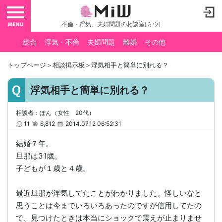
toggle navigation
不倫・浮気、夫婦問題の相談室[ミウ]
総合
浮気・不倫
夫婦問題
離婚
その他
トップページ
＞
相談掲示板
＞浮気相手と簡単に別れる？
浮気相手と簡単に別れる？
相談者：ぽん（女性 20代）
11
6,812
2014.07.12 06:52:31
結婚７年。
旦那は31歳。
子どもが１歳と４歳。
最近旦那が浮気してたことがわかりました。怪しいなと
思うことは今までいろいろあったのですが信用してたの
で、見つけたときは本当にショックで震えが止まりませ