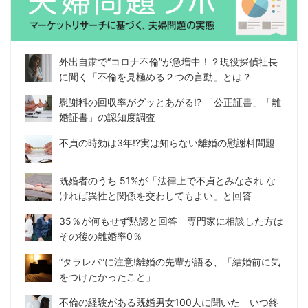
外出自粛で“コロナ不倫”が急増中！？現役探偵社長
に聞く「不倫を見極める２つの言動」とは？
慰謝料の回収率がグッとあがる!? 「公正証書」「離
婚証書」の認知度調査
不貞の時効は3年!?実は知らない離婚の慰謝料問題
既婚者のうち 51%が「法律上で不貞とみなされ な
ければ異性と関係を交わしてもよい」と回答
35％が何もせず黙認と回答 専門家に相談した方は
その後の離婚率0％
“タラレバ”に注意!離婚の先輩が語る、「結婚前に気
をつけたかったこと」
不倫の経験がある既婚男女100人に聞いた いつ終