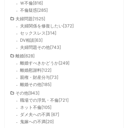
Ｗ不倫[816]
不倫疑惑[285]
夫婦問題[1525]
夫婦関係を修復したい[372]
セックスレス[314]
DV相談[63]
夫婦問題その他[743]
離婚[628]
離婚すべきかどうか[249]
離婚慰謝料[122]
親権・財産分与[73]
離婚その他[185]
その他[943]
職場での浮気・不倫[721]
ネット不倫[105]
ダメ夫への不満 [67]
鬼嫁への不満[20]