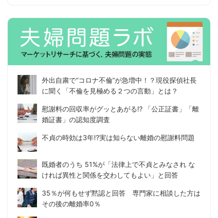
外出自粛で“コロナ不倫”が急増中！？現役探偵社長
に聞く「不倫を見極める２つの言動」とは？
慰謝料の回収率がグッとあがる!? 「公正証書」「離
婚証書」の認知度調査
不貞の時効は3年!?実は知らない離婚の慰謝料問題
既婚者のうち 51%が「法律上で不貞とみなされ な
ければ異性と関係を交わしてもよい」と回答
35％が何もせず黙認と回答 専門家に相談した方は
その後の離婚率0％