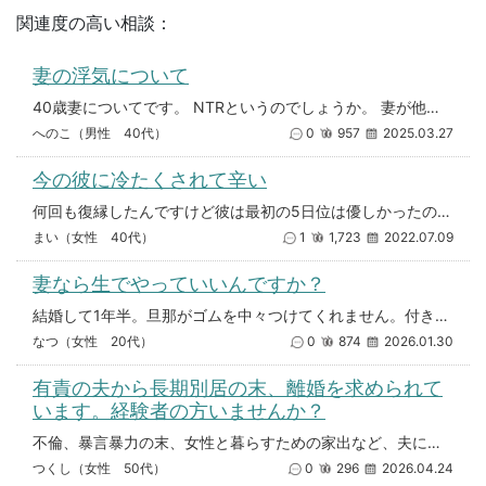
関連度の高い相談：
妻の浮気について
40歳妻についてです。 NTRというのでしょうか。 妻が他の男性と行為をすることに興味を持ってしまいました。 妻は元々私
へのこ（男性 40代）
0
957
2025.03.27
今の彼に冷たくされて辛い
何回も復縁したんですけど彼は最初の5日位は優しかったのにいつの間にか冷たくされてます。（元々何を考えてるか分からない人）
まい（女性 40代）
1
1,723
2022.07.09
妻なら生でやっていいんですか？
結婚して1年半。旦那がゴムを中々つけてくれません。付き合ってた時はしてくれたのに、しれっと生でやったりしてます。怒っても
なつ（女性 20代）
0
874
2026.01.30
有責の夫から長期別居の末、離婚を求められて
います。経験者の方いませんか？
不倫、暴言暴力の末、女性と暮らすための家出など、夫に（有責）があって別居が始まりました。 私は今日まで、夫の身勝手
つくし（女性 50代）
0
296
2026.04.24