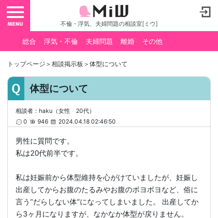
toggle navigation
不倫・浮気、夫婦問題の相談室[ミウ]
総合
浮気・不倫
夫婦問題
離婚
その他
トップページ
＞
相談掲示板
＞体型について
体型について
相談者：haku（女性 20代）
0
946
2024.04.18 02:46:50
男性に質問です。
私は20代前半です。
私は妊娠前から体型維持を心がけていましたが、妊娠し
出産してからお腹のたるみやお腹のボヨボヨなど、俗に
言う“だらしない体“になってしまいました。 出産してか
ら3ヶ月になりますが、なかなか体型が戻りません。