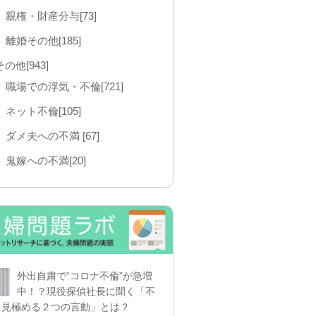
親権・財産分与[73]
離婚その他[185]
その他[943]
職場での浮気・不倫[721]
ネット不倫[105]
ダメ夫への不満 [67]
鬼嫁への不満[20]
外出自粛で“コロナ不倫”が急増
中！？現役探偵社長に聞く「不
を見極める２つの言動」とは？