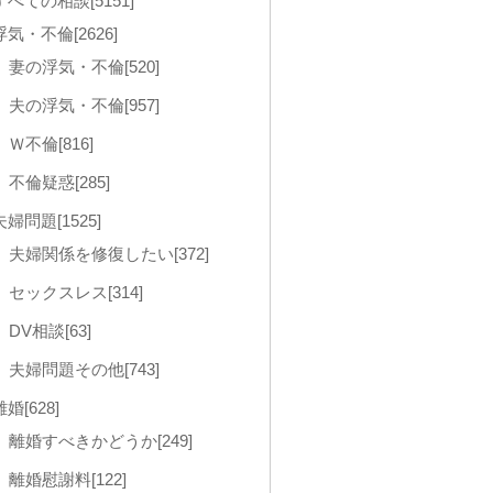
すべての相談[5151]
浮気・不倫[2626]
妻の浮気・不倫[520]
夫の浮気・不倫[957]
Ｗ不倫[816]
不倫疑惑[285]
夫婦問題[1525]
夫婦関係を修復したい[372]
セックスレス[314]
DV相談[63]
夫婦問題その他[743]
離婚[628]
離婚すべきかどうか[249]
離婚慰謝料[122]