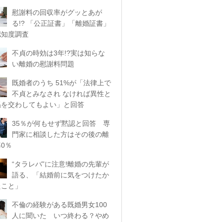
慰謝料の回収率がグッとあが
る!? 「公正証書」「離婚証書」
認知度調査
不貞の時効は3年!?実は知らな
い離婚の慰謝料問題
既婚者のうち 51%が「法律上で
不貞とみなされ なければ異性と
係を交わしてもよい」と回答
35％が何もせず黙認と回答 専
門家に相談した方はその後の離
0％
“タラレバ”に注意!離婚の先輩が
語る、「結婚前に気をつけたか
たこと」
不倫の経験がある既婚男女100
人に聞いた いつ終わる？やめ