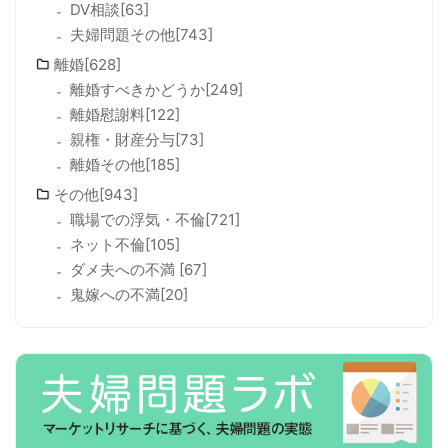
DV相談[63]
夫婦問題その他[743]
離婚[628]
離婚すべきかどうか[249]
離婚慰謝料[122]
親権・財産分与[73]
離婚その他[185]
その他[943]
職場での浮気・不倫[721]
ネット不倫[105]
ダメ夫への不満 [67]
鬼嫁への不満[20]