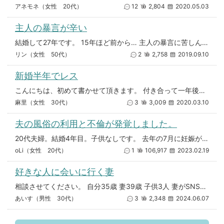
アネモネ（女性 20代）
12
2,804
2020.05.03
主人の暴言が辛い
結婚して27年です。 15年ほど前から… 主人の暴言に苦しんでいます。 毎日が辛いです。 バカ シネは当たり前。 知恵が
リン（女性 50代）
2
2,758
2019.09.10
新婚半年でレス
こんにちは、初めて書かせて頂きます。 付き合って一年後に入籍しましたが、その時は普通に週に一度夫婦の営みがありました。
麻里（女性 30代）
3
3,009
2020.03.10
夫の風俗の利用と不倫が発覚しました。
20代夫婦。結婚4年目。子供なしです。 去年の7月に妊娠が発覚しましたが 流産となり8月末に手術を受けました。 精神的に
oLi（女性 20代）
1
106,917
2023.02.19
好きな人に会いに行く妻
相談させてください。 自分35歳 妻39歳 子供3人 妻がSNSで知り合った男性と会うようです。 1泊2日の出張に行く
あいす（男性 30代）
3
2,348
2024.06.07