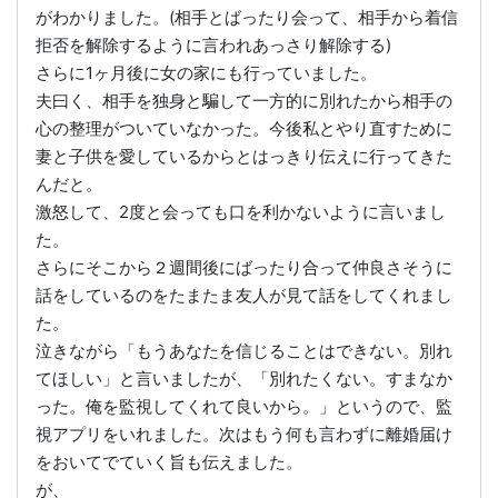
がわかりました。(相手とばったり会って、相手から着信
拒否を解除するように言われあっさり解除する)
さらに1ヶ月後に女の家にも行っていました。
夫曰く、相手を独身と騙して一方的に別れたから相手の
心の整理がついていなかった。今後私とやり直すために
妻と子供を愛しているからとはっきり伝えに行ってきた
んだと。
激怒して、2度と会っても口を利かないように言いまし
た。
さらにそこから２週間後にばったり合って仲良さそうに
話をしているのをたまたま友人が見て話をしてくれまし
た。
泣きながら「もうあなたを信じることはできない。別れ
てほしい」と言いましたが、「別れたくない。すまなか
った。俺を監視してくれて良いから。」というので、監
視アプリをいれました。次はもう何も言わずに離婚届け
をおいてでていく旨も伝えました。
が、