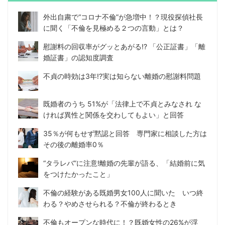
外出自粛で“コロナ不倫”が急増中！？現役探偵社長
に聞く「不倫を見極める２つの言動」とは？
慰謝料の回収率がグッとあがる!? 「公正証書」「離
婚証書」の認知度調査
不貞の時効は3年!?実は知らない離婚の慰謝料問題
既婚者のうち 51%が「法律上で不貞とみなされ な
ければ異性と関係を交わしてもよい」と回答
35％が何もせず黙認と回答 専門家に相談した方は
その後の離婚率0％
“タラレバ”に注意!離婚の先輩が語る、「結婚前に気
をつけたかったこと」
不倫の経験がある既婚男女100人に聞いた いつ終
わる？やめさせられる？不倫が終わるとき
不倫もオープンな時代に！？既婚女性の26%が浮