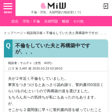
toggle navigation
不倫・浮気、夫婦問題の相談室[ミウ]
総合
浮気・不倫
夫婦問題
離婚
その他
トップページ
＞
相談掲示板
＞不倫をしていた夫と再構築中ですが、、、
不倫をしていた夫と再構築中です
が、、、
相談者：ヤムチャ（女性 40代）
3
3,461
2020.03.23 02:26:02
夫が２年近く不倫をしていました。
事実をつきつけるとあっさり認め謝り、誓約書(50項目く
らい)をのむというので再構築の道を選びました。
もちろん夫への気持ちが私にもあったのもあります。
が、
そこから２週間後に早々に誓約書内容を破っていたこと