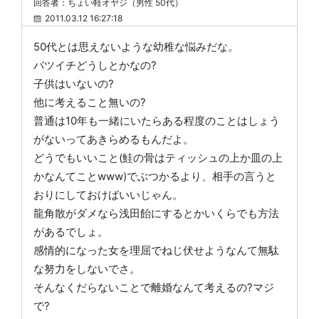
回答者：ちょい軽オヤジ（男性 50代）
2011.03.12 16:27:18
50代とは思えないような幼稚な悩みだな。
バツイチどうしとかなの?
子供はいないの?
他に考えること無いの?
普通は10年も一緒にいたらある程度のことはしょう
がないってあきらめるもんだよ。
どうでもいいこと(鮭の骨はティッシュの上か皿の上
かなんてことwww)でぶつかるより、相手の言うと
おりにしておけばいいじゃん。
龍角散がダメなら浅田飴にするとかいくらでも方法
があるでしょ。
感情的になった女を理屈でねじ伏せようなんて無駄
な努力をしないでさ。
そんなくだらないことで離婚なんて考えるの?マジ
で?