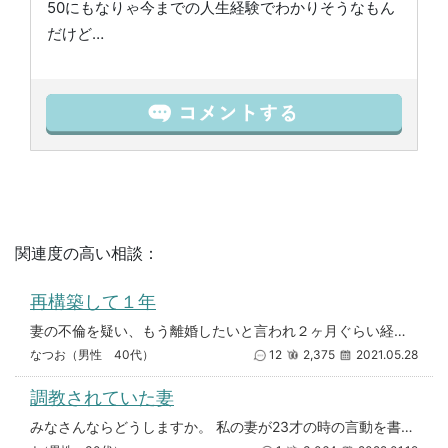
50にもなりゃ今までの人生経験でわかりそうなもん
だけど…
関連度の高い相談：
再構築して１年
妻の不倫を疑い、もう離婚したいと言われ２ヶ月ぐらい経ち、ずっと妻とは話し合いをしてきました。結局は妻は不倫はしてなかった
なつお（男性 40代）
12
2,375
2021.05.28
調教されていた妻
みなさんならどうしますか。 私の妻が23才の時の言動を書きます。 ①フェラチオ＝イラマチオ 妻「フェラチオ嫌い」 私