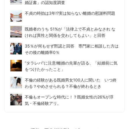
婚証書」の認知度調査
不貞の時効は3年!?実は知らない離婚の慰謝料問題
既婚者のうち 51%が「法律上で不貞とみなされ な
ければ異性と関係を交わしてもよい」と回答
35％が何もせず黙認と回答 専門家に相談した方は
その後の離婚率0％
“タラレバ”に注意!離婚の先輩が語る、「結婚前に気
をつけたかったこと」
不倫の経験がある既婚男女100人に聞いた いつ終
わる？やめさせられる？不倫が終わるとき
不倫もオープンな時代に！？既婚女性の26%が浮
気・不倫経験アリ。