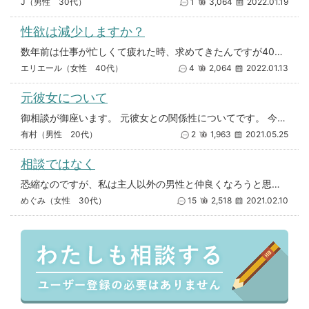
J（男性 30代）
1
3,064
2022.01.19
性欲は減少しますか？
数年前は仕事が忙しくて疲れた時、求めてきたんですが40を迎えパタリと求められず。 ※とはいえ週1くらいでＨあります 「
エリエール（女性 40代）
4
2,064
2022.01.13
元彼女について
御相談が御座います。 元彼女との関係性についてです。 今年の2月まで交際している彼女がいました。しかし、私が浮気をしてし
有村（男性 20代）
2
1,963
2021.05.25
相談ではなく
恐縮なのですが、私は主人以外の男性と仲良くなろうと思わないのです。面倒と言いますか、仲良くなるまでの時間等が無駄に思える
めぐみ（女性 30代）
15
2,518
2021.02.10