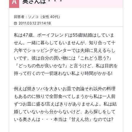
奥さんは・・・
回答者：ソノコ（女性 40代）
2011.03.12 21:14:18
私は47歳、ボーイフレンドは55歳!結婚はしていま
せん。一緒に暮らしてもいませんが、知り合って十
六年でショッピングセンターでは夫婦に見えるらし
いです。彼は自分の買い物には『これどう思う?』
『どっちの色が良いかな?』と言うけど、私は目的を
持って行くので一切迷わない私より時間がかかる!
例えば焼きソバを大きいお皿で勿論それ以外の料理
もあるのに独りで全部食べてしまうから私は一人前
ずつお皿に盛る!言えばきりがありませんよ。私は結
婚していないから分からないけど、あら探しをして
いる奥さんは・・・本当は『甘えん坊』なのでは?