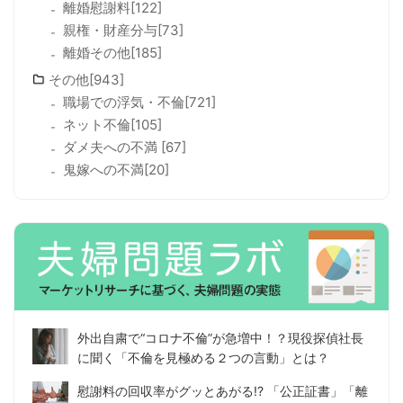
離婚慰謝料[122]
親権・財産分与[73]
離婚その他[185]
その他[943]
職場での浮気・不倫[721]
ネット不倫[105]
ダメ夫への不満 [67]
鬼嫁への不満[20]
外出自粛で“コロナ不倫”が急増中！？現役探偵社長
に聞く「不倫を見極める２つの言動」とは？
慰謝料の回収率がグッとあがる!? 「公正証書」「離