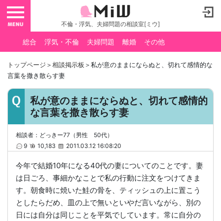
toggle navigation
不倫・浮気、夫婦問題の相談室[ミウ]
総合
浮気・不倫
夫婦問題
離婚
その他
トップページ
＞
相談掲示板
＞私が意のままにならぬと、切れて感情的な
言葉を撒き散らす妻
私が意のままにならぬと、切れて感情的
な言葉を撒き散らす妻
相談者：どっきー77（男性 50代）
9
10,183
2011.03.12 16:08:20
今年で結婚10年になる40代の妻についてのことです。妻
は日ごろ、事細かなことで私の行動に注文をつけてきま
す。朝食時に焼いた鮭の骨を、ティッシュの上に置こう
としたらだめ、皿の上で無いといやだ言いながら、別の
日には自分は同じことを平気でしています。常に自分の