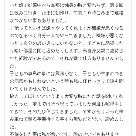
った婚で妊娠中から旦那は独身の時と変わらず、週５回
は飲みに行き、たまに朝帰り。午前１０時ごろまで連絡
がつかない事もありました。
手伝ってといえば嫌々やってくれますが機嫌が悪くなる
のでなるべく自分一人でやってきました。機嫌が悪くな
ったり自分の思い通りにいかないと、子どもに怒鳴った
り暗い部屋に閉じ込めたりします。私自身父親に虐待さ
れた経験がであるので、それが嫌で仕方ありませんでし
た。
子どもの事私の事には興味がなく、子どもが生まれつき
の病気かもしれないという時も私に任せっきりで話も聞
いてくれませんでした。
協力してほしいというより大変な時にただ話を聞いて欲
しかった、前まではそう思っていました何度も喧嘩をし
てきて、そのたび信じてきました。ですがそういった積
み重ねで頼る事期待する事すら無駄だと思い、諦めまし
た。
不倫をした事は私が悪いです、誰のせいでもありませ