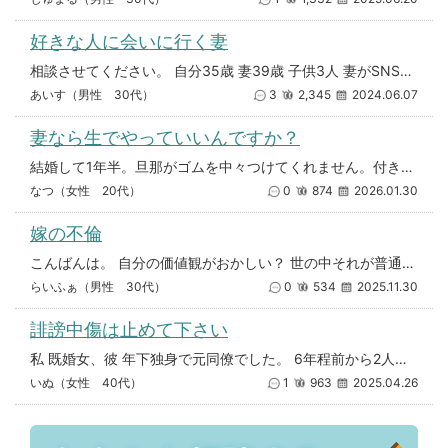
好きな人に会いに行く妻
相談させてください。 自分35歳 妻39歳 子供3人 妻がSNSで知り合った男性と会うようです。 1泊2日の出張に行く
あいす（男性 30代）
3
2,345
2024.06.07
妻なら生でやっていいんですか？
結婚して1年半。旦那がゴムを中々つけてくれません。付き合ってた時はしてくれたのに、しれっと生でやったりしてます。怒っても
なつ（女性 20代）
0
874
2026.01.30
嫁の不倫
こんばんは。 自分の価値観がおかしい？ 世の中それが普通？と思ったので相談させていただきます。 35歳子供２人 嫁も同
らいふぁ（男性 30代）
0
534
2025.11.30
誹謗中傷は止めて下さい
私 既婚女、彼 年下独身で元同僚でした。 6年程前から2人で会うようになり、久しぶりの恋愛ごっこが楽しく、いちゃいちゃす
いぬ（女性 40代）
1
963
2025.04.26