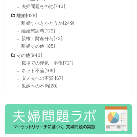
夫婦問題その他[743]
離婚[628]
離婚すべきかどうか[249]
離婚慰謝料[122]
親権・財産分与[73]
離婚その他[185]
その他[943]
職場での浮気・不倫[721]
ネット不倫[105]
ダメ夫への不満 [67]
鬼嫁への不満[20]