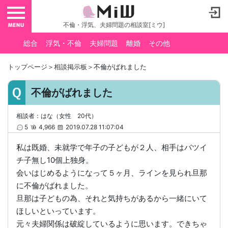
toggle navigation
不倫・浮気、夫婦問題の相談室[ミウ]
総合
浮気・不倫
夫婦問題
離婚
その他
トップページ
＞
相談掲示板
＞不倫がばれました
不倫がばれました
相談者：はな（女性 20代）
5
4,966
2019.07.28 11:07:04
私は既婚、未就学で年子の子どもが２人、相手はバツイ
チ子無し10個上独身。
会いはじめるようになって５ヶ月、ラインを見られ旦那
に不倫がばれました。
旦那は子どもの為、それと気持ちがあるから一緒にいて
ほしいといっています。
元々夫婦関係は破綻しているように思います。できちゃ