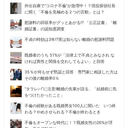
外出自粛で“コロナ不倫”が急増中！？現役探偵社長
に聞く「不倫を見極める２つの言動」とは？
慰謝料の回収率がグッとあがる!? 「公正証書」「離
婚証書」の認知度調査
不貞の時効は3年!?実は知らない離婚の慰謝料問題
既婚者のうち 51%が「法律上で不貞とみなされ な
ければ異性と関係を交わしてもよい」と回答
35％が何もせず黙認と回答 専門家に相談した方は
その後の離婚率0％
“タラレバ”に注意!離婚の先輩が語る、「結婚前に気
をつけたかったこと」
不倫の経験がある既婚男女100人に聞いた いつ終
わる？やめさせられる？不倫が終わるとき
不倫もオープンな時代に！？既婚女性の26%が浮