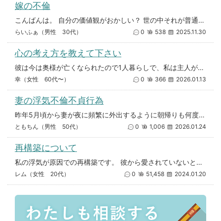
嫁の不倫
こんばんは。 自分の価値観がおかしい？ 世の中それが普通？と思ったので相談させていただきます。 35歳子供２人 嫁も同
らいふぁ（男性 30代）
0
538
2025.11.30
心の考え方を教えて下さい
彼は今は奥様が亡くなられたので1人暮らしで、私は主人がいます。が彼とお付き合いが始まって凄く楽しい時間を過ごしていました
幸（女性 60代〜）
0
366
2026.01.13
妻の浮気不倫不貞行為
昨年5月頃から妻が夜に頻繁に外出するように朝帰りも何度かありました。 服装や髪型いつも付けないイヤリングを付けて外出した
ともちん（男性 50代）
0
1,006
2026.01.24
再構築について
私の浮気が原因での再構築です。 彼から愛されていないと感じてしまい 新しい人を探した方がいいと思い、 たまたま喧嘩したタ
レム（女性 20代）
0
51,458
2024.01.20