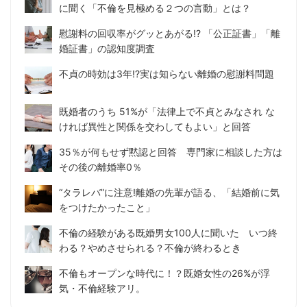
に聞く「不倫を見極める２つの言動」とは？
慰謝料の回収率がグッとあがる!? 「公正証書」「離
婚証書」の認知度調査
不貞の時効は3年!?実は知らない離婚の慰謝料問題
既婚者のうち 51%が「法律上で不貞とみなされ な
ければ異性と関係を交わしてもよい」と回答
35％が何もせず黙認と回答 専門家に相談した方は
その後の離婚率0％
“タラレバ”に注意!離婚の先輩が語る、「結婚前に気
をつけたかったこと」
不倫の経験がある既婚男女100人に聞いた いつ終
わる？やめさせられる？不倫が終わるとき
不倫もオープンな時代に！？既婚女性の26%が浮
気・不倫経験アリ。