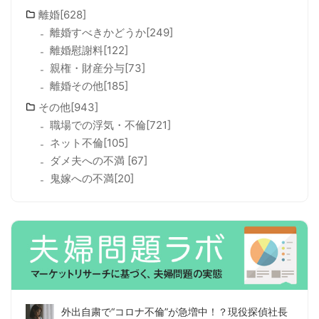
離婚[628]
離婚すべきかどうか[249]
離婚慰謝料[122]
親権・財産分与[73]
離婚その他[185]
その他[943]
職場での浮気・不倫[721]
ネット不倫[105]
ダメ夫への不満 [67]
鬼嫁への不満[20]
外出自粛で“コロナ不倫”が急増中！？現役探偵社長