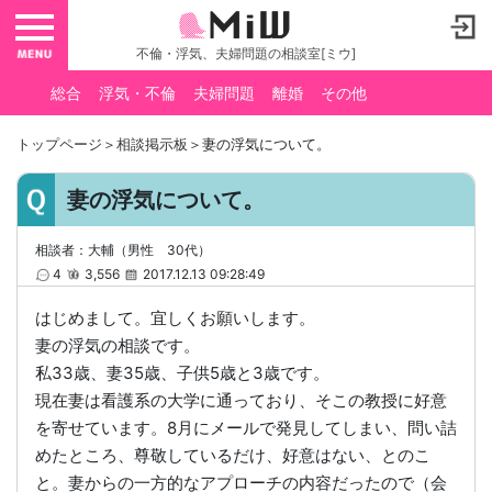
toggle navigation
不倫・浮気、夫婦問題の相談室[ミウ]
総合
浮気・不倫
夫婦問題
離婚
その他
トップページ
＞
相談掲示板
＞妻の浮気について。
妻の浮気について。
相談者：大輔（男性 30代）
4
3,556
2017.12.13 09:28:49
はじめまして。宜しくお願いします。
妻の浮気の相談です。
私33歳、妻35歳、子供5歳と3歳です。
現在妻は看護系の大学に通っており、そこの教授に好意
を寄せています。8月にメールで発見してしまい、問い詰
めたところ、尊敬しているだけ、好意はない、とのこ
と。妻からの一方的なアプローチの内容だったので（会