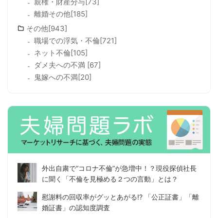
親権・財産分与[73]
離婚その他[185]
その他[943]
職場での浮気・不倫[721]
ネット不倫[105]
ダメ夫への不満 [67]
鬼嫁への不満[20]
外出自粛で“コロナ不倫”が急増中！？現役探偵社長
に聞く「不倫を見極める２つの言動」とは？
慰謝料の回収率がグッとあがる!? 「公正証書」「離
婚証書」の認知度調査