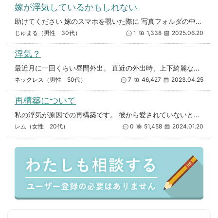
嫁が浮気しているかもしれない
助けてください 嫁のスマホを覗いた際に 写真フォルダの中に知らない男の写真があり 嫁の友人とのLINE内容を見てみると
じゅまる（男性 30代）
1
1,338
2025.06.20
浮気？
最近月に一回くらい昼間外出。 直近の外出時、上下綺麗な下着に変えて出かけたことが引っ掛かってます。 いつもはおばさんパン
ネックレス（男性 50代）
7
46,427
2023.04.25
再構築について
私の浮気が原因での再構築です。 彼から愛されていないと感じてしまい 新しい人を探した方がいいと思い、 たまたま喧嘩したタ
レム（女性 20代）
0
51,458
2024.01.20