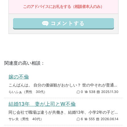
このアドバイスにお礼をする（相談者本人のみ）
関連度の高い相談：
嫁の不倫
こんばんは。 自分の価値観がおかしい？ 世の中それが普通？と思ったので相談させていただきます。 35歳子供２人 嫁も同
らいふぁ（男性 30代）
0
538
2025.11.30
結婚13年 妻が上司とW不倫
同じ会社で職場は違うが共働き、結婚13年、小学2年の子どもが1人の夫婦です。 つい最近、妻の不倫が発覚しました。 ある
サレ夫（男性 40代）
6
555
2026.06.14