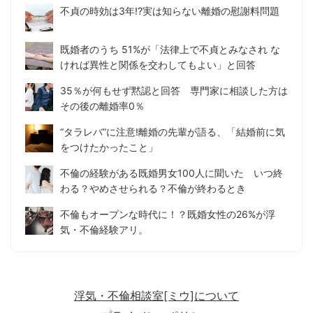
不貞の時効は3年!?実は知らない離婚の慰謝料問題
既婚者のうち 51%が「法律上で不貞とみなされ な
ければ異性と関係を交わしてもよい」と回答
35％が何もせず黙認と回答 専門家に相談した方は
その後の離婚率0％
“タラレバ”に注意!離婚の先輩が語る、「結婚前に気
をつけたかったこと」
不倫の経験がある既婚男女100人に聞いた いつ終
わる？やめさせられる？不倫が終わるとき
不倫もオープンな時代に！？既婚女性の26%が浮
気・不倫経験アリ。
浮気・不倫相談室[ミウ]について