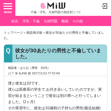
toggle navigation
不倫・浮気、夫婦問題の相談室[ミウ]
総合
浮気・不倫
夫婦問題
離婚
その他
トップページ
＞
相談掲示板
＞彼女が30あたりの男性と不倫していまし
た。
彼女が30あたりの男性と不倫していま
した。
相談者：はりお（男性 20代）
7
8,456
2017.12.03 17:10:49
僕と彼女は20です。
僕らは医療系の学生で.お付き合いしていたのですが、実
習が始まるということで彼女は別の県へと行ってしまい
ました。(2ヶ月)
その実習中に、彼女は30歳程の子持ちの男性(最近結婚)