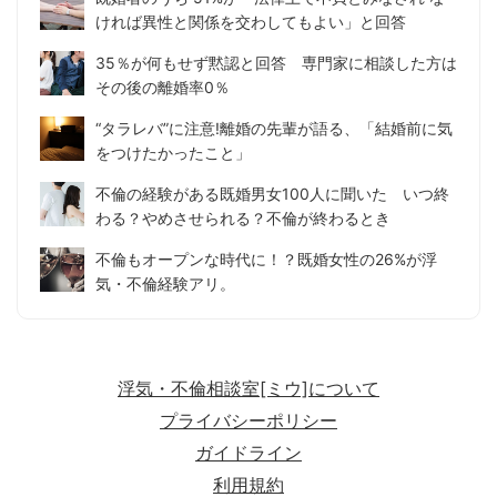
ければ異性と関係を交わしてもよい」と回答
35％が何もせず黙認と回答 専門家に相談した方は
その後の離婚率0％
“タラレバ”に注意!離婚の先輩が語る、「結婚前に気
をつけたかったこと」
不倫の経験がある既婚男女100人に聞いた いつ終
わる？やめさせられる？不倫が終わるとき
不倫もオープンな時代に！？既婚女性の26%が浮
気・不倫経験アリ。
浮気・不倫相談室[ミウ]について
プライバシーポリシー
ガイドライン
利用規約