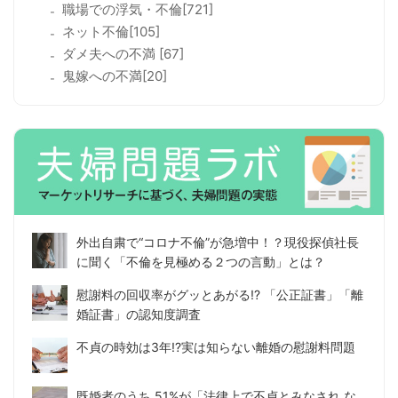
職場での浮気・不倫[721]
ネット不倫[105]
ダメ夫への不満 [67]
鬼嫁への不満[20]
外出自粛で“コロナ不倫”が急増中！？現役探偵社長
に聞く「不倫を見極める２つの言動」とは？
慰謝料の回収率がグッとあがる!? 「公正証書」「離
婚証書」の認知度調査
不貞の時効は3年!?実は知らない離婚の慰謝料問題
既婚者のうち 51%が「法律上で不貞とみなされ な