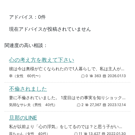
アドバイス：0件
現在アドバイスが投稿されていません
関連度の高い相談：
心の考え方を教えて下さい
彼は今は奥様が亡くなられたので1人暮らしで、私は主人がいます。が彼とお付き合いが始まって凄く楽しい時間を過ごしていました
幸（女性 60代〜）
0
363
2026.01.13
不倫されました
妻に不倫されていました。 1度目はその事実を知りショックで家を出ました。（妻の帰宅前） その日の夜しばらくして妻からLI
気弱なサレ夫（男性 40代）
2
27,367
2023.12.14
旦那のLINE
私が以前より「心の浮気」をしてるのでは？と思う子がいて旦那のラインを見てしまいました。←いけない事とは重々承知しておりま
苺ちゃん（女性 40代）
11
13,427
2022.01.30