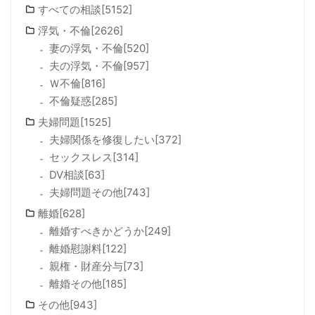
すべての相談[5152]
浮気・不倫[2626]
妻の浮気・不倫[520]
夫の浮気・不倫[957]
Ｗ不倫[816]
不倫疑惑[285]
夫婦問題[1525]
夫婦関係を修復したい[372]
セックスレス[314]
DV相談[63]
夫婦問題その他[743]
離婚[628]
離婚すべきかどうか[249]
離婚慰謝料[122]
親権・財産分与[73]
離婚その他[185]
その他[943]