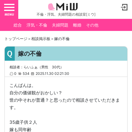
toggle navigation
不倫・浮気、夫婦問題の相談室[ミウ]
総合
浮気・不倫
夫婦問題
離婚
その他
トップページ
＞
相談掲示板
＞嫁の不倫
嫁の不倫
相談者：らいふぁ（男性 30代）
0
534
2025.11.30 02:21:30
こんばんは。
自分の価値観がおかしい？
世の中それが普通？と思ったので相談させていただきま
す。
35歳子供２人
嫁も同年齢