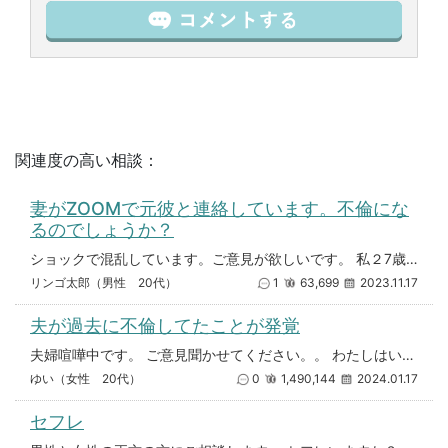
関連度の高い相談：
妻がZOOMで元彼と連絡しています。不倫にな
るのでしょうか？
ショックで混乱しています。ご意見が欲しいです。 私２7歳で妻は２８歳で、結婚して３年になります。１歳半の子供がいます。妻
リンゴ太郎（男性 20代）
1
63,699
2023.11.17
夫が過去に不倫してたことが発覚
夫婦喧嘩中です。 ご意見聞かせてください。。 わたしはいま妊娠中でして、そうじゃなくても体調に左右されやすいのに 夫は
ゆい（女性 20代）
0
1,490,144
2024.01.17
セフレ