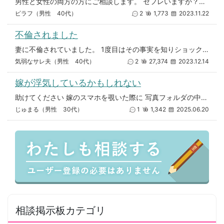
男性と女性の両方の方にご相談します。 セフレいますか？またセフレ経験有りますか？ セフレ簡単に作るならどのような方法があ
ピラフ（男性 40代）
2
1,773
2023.11.22
不倫されました
妻に不倫されていました。 1度目はその事実を知りショックで家を出ました。（妻の帰宅前） その日の夜しばらくして妻からLI
気弱なサレ夫（男性 40代）
2
27,374
2023.12.14
嫁が浮気しているかもしれない
助けてください 嫁のスマホを覗いた際に 写真フォルダの中に知らない男の写真があり 嫁の友人とのLINE内容を見てみると
じゅまる（男性 30代）
1
1,342
2025.06.20
相談掲示板カテゴリ