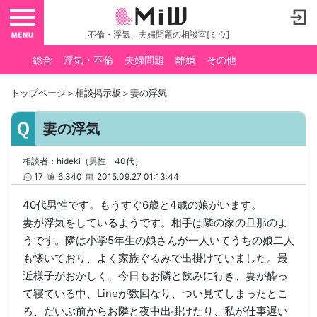
toggle navigation
不倫・浮気、夫婦問題の相談室[ミウ]
総合
浮気・不倫
夫婦問題
離婚
その他
トップページ
＞
相談掲示板
＞妻の浮気
妻の浮気
相談者：hideki（男性 40代）
17
6,340
2015.09.27 01:13:44
40代男性です。もうすぐ6歳と4歳の娘がいます。
妻が浮気をしているようです。相手は隣の家の旦那のよ
うです。隣は小学5年生の娘さんが一人いてうちの娘二人
も懐いており、よく家族ぐるみで出掛けていました。最
近様子がおかしく、今日もお隣と飲みに行き、妻が酔っ
て寝ている中、Lineが数回なり、つい見てしまったとこ
ろ、だいぶ前からお隣と夜中出掛けたり、私が仕事遅い