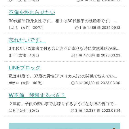
不倫を終わらせたい
30代前半独身女性です。 相手は30代後半の既婚者です。 半年ほど不倫関係にあり、身体の関係もあります。 私も付き合
しおり（女性 30代）
1
1,486
2024.09.13
忘れたいです。
3年お互い既婚者で付き合いお互い幸せな時に突然連絡が途絶え、その後、奥様にバレて一方的に別れを言われました。 ほんとなの
まー（女性 40代）
1
47,084
2023.03.23
LINEブロック
私は41歳で、37歳の男性(アメリカ人)との関係で悩んでいます。 知り合った時からお互い既婚(私は息子1人。彼には娘さん
ポポロ（女性 40代）
3
39,180
2023.03.30
W不倫 我慢するべき？
２年前、子供の習い事でお喋りするようになり彼の告白で付き合いました。 それから毎日連絡を取っていて、 お互いのパートナー
ばる（女性 30代）
3
43,337
2023.03.14