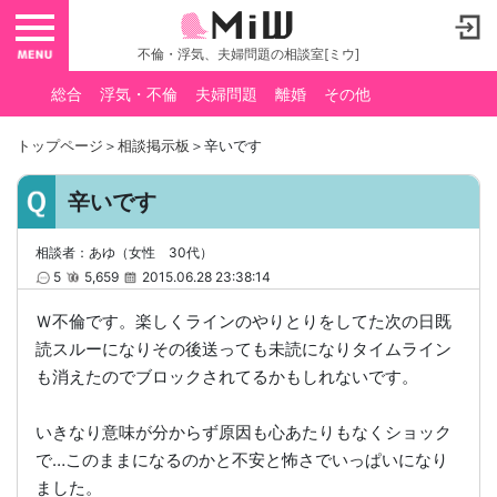
toggle navigation
不倫・浮気、夫婦問題の相談室[ミウ]
総合
浮気・不倫
夫婦問題
離婚
その他
トップページ
＞
相談掲示板
＞辛いです
辛いです
相談者：あゆ（女性 30代）
5
5,659
2015.06.28 23:38:14
Ｗ不倫です。楽しくラインのやりとりをしてた次の日既
読スルーになりその後送っても未読になりタイムライン
も消えたのでブロックされてるかもしれないです。
いきなり意味が分からず原因も心あたりもなくショック
で…このままになるのかと不安と怖さでいっぱいになり
ました。