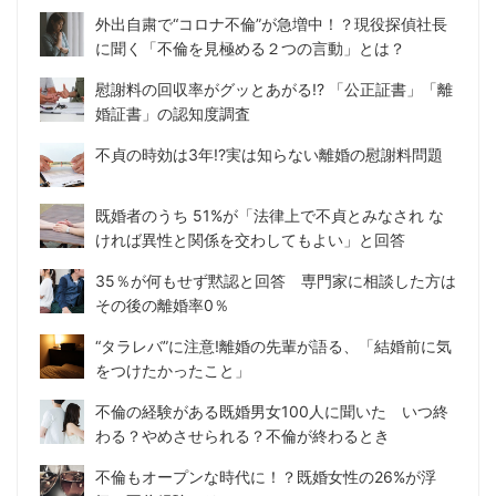
外出自粛で“コロナ不倫”が急増中！？現役探偵社長
に聞く「不倫を見極める２つの言動」とは？
慰謝料の回収率がグッとあがる!? 「公正証書」「離
婚証書」の認知度調査
不貞の時効は3年!?実は知らない離婚の慰謝料問題
既婚者のうち 51%が「法律上で不貞とみなされ な
ければ異性と関係を交わしてもよい」と回答
35％が何もせず黙認と回答 専門家に相談した方は
その後の離婚率0％
“タラレバ”に注意!離婚の先輩が語る、「結婚前に気
をつけたかったこと」
不倫の経験がある既婚男女100人に聞いた いつ終
わる？やめさせられる？不倫が終わるとき
不倫もオープンな時代に！？既婚女性の26%が浮