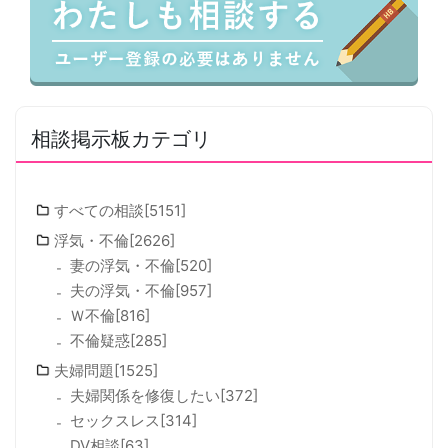
相談掲示板カテゴリ
すべての相談[5151]
浮気・不倫[2626]
妻の浮気・不倫[520]
夫の浮気・不倫[957]
Ｗ不倫[816]
不倫疑惑[285]
夫婦問題[1525]
夫婦関係を修復したい[372]
セックスレス[314]
DV相談[63]