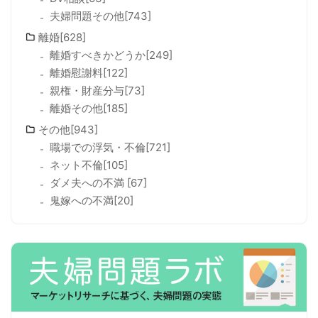
夫婦問題その他[743]
離婚[628]
離婚すべきかどうか[249]
離婚慰謝料[122]
親権・財産分与[73]
離婚その他[185]
その他[943]
職場での浮気・不倫[721]
ネット不倫[105]
ダメ夫への不満 [67]
鬼嫁への不満[20]