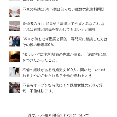
不貞の時効は3年!?実は知らない離婚の慰謝料問題
既婚者のうち 51%が「法律上で不貞とみなされ な
ければ異性と関係を交わしてもよい」と回答
35％が何もせず黙認と回答 専門家に相談した方は
その後の離婚率0％
“タラレバ”に注意!離婚の先輩が語る、「結婚前に気
をつけたかったこと」
不倫の経験がある既婚男女100人に聞いた いつ終
わる？やめさせられる？不倫が終わるとき
不倫もオープンな時代に！？既婚女性の26%が浮
気・不倫経験アリ。
浮気・不倫相談室[ミウ]について