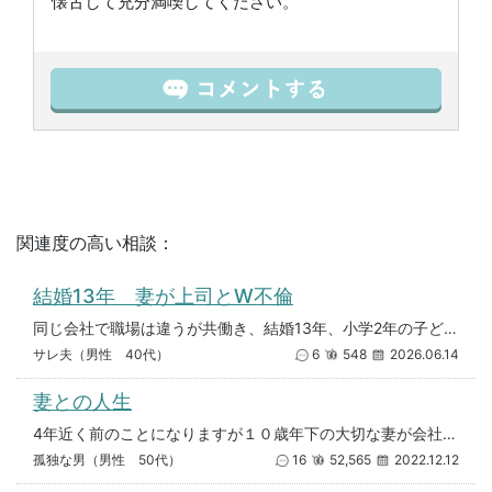
懐古して充分満喫してください。
関連度の高い相談：
結婚13年 妻が上司とW不倫
同じ会社で職場は違うが共働き、結婚13年、小学2年の子どもが1人の夫婦です。 つい最近、妻の不倫が発覚しました。 ある
サレ夫（男性 40代）
6
548
2026.06.14
妻との人生
4年近く前のことになりますが１０歳年下の大切な妻が会社の取引先と浮気をしました。 ここまで兼業主婦として家事も仕事も真面
孤独な男（男性 50代）
16
52,565
2022.12.12