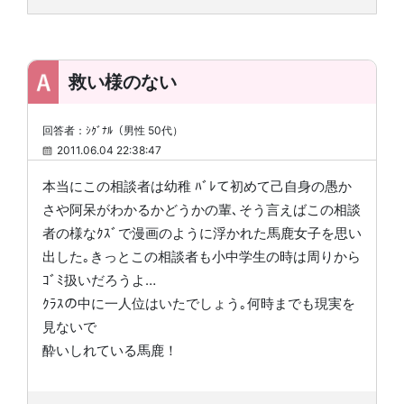
救い様のない
回答者：ｼｸﾞﾅﾙ（男性 50代）
2011.06.04 22:38:47
本当にこの相談者は幼稚 ﾊﾞﾚて初めて己自身の愚か
さや阿呆がわかるかどうかの輩､そう言えばこの相談
者の様なｸｽﾞで漫画のように浮かれた馬鹿女子を思い
出した｡きっとこの相談者も小中学生の時は周りから
ｺﾞﾐ扱いだろうよ…
ｸﾗｽの中に一人位はいたでしょう｡何時までも現実を
見ないで
酔いしれている馬鹿！