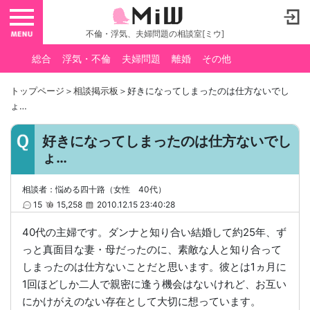
toggle navigation
不倫・浮気、夫婦問題の相談室[ミウ]
総合
浮気・不倫
夫婦問題
離婚
その他
トップページ
＞
相談掲示板
＞好きになってしまったのは仕方ないでし
ょ…
好きになってしまったのは仕方ないでし
ょ…
相談者：悩める四十路（女性 40代）
15
15,258
2010.12.15 23:40:28
40代の主婦です。ダンナと知り合い結婚して約25年、ず
っと真面目な妻・母だったのに、素敵な人と知り合って
しまったのは仕方ないことだと思います。彼とは1ヵ月に
1回ほどしか二人で親密に逢う機会はないけれど、お互い
にかけがえのない存在として大切に想っています。