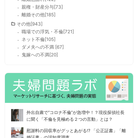
親権・財産分与[73]
離婚その他[185]
その他[943]
職場での浮気・不倫[721]
ネット不倫[105]
ダメ夫への不満 [67]
鬼嫁への不満[20]
外出自粛で“コロナ不倫”が急増中！？現役探偵社長
に聞く「不倫を見極める２つの言動」とは？
慰謝料の回収率がグッとあがる!? 「公正証書」「離
婚証書」の認知度調査