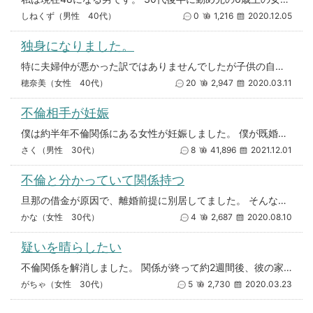
しねくず（男性 40代）
0
1,216
2020.12.05
独身になりました。
特に夫婦仲が悪かった訳ではありませんでしたが子供の自立を期に離婚しました。 育児は私任せ、炊事洗濯掃除も協力なし、夫婦関
穂奈美（女性 40代）
20
2,947
2020.03.11
不倫相手が妊娠
僕は約半年不倫関係にある女性が妊娠しました。 僕が既婚者なのを相手は知りません。 僕は嫁と離婚するつもりは全く無いです。
さく（男性 30代）
8
41,896
2021.12.01
不倫と分かっていて関係持つ
旦那の借金が原因で、離婚前提に別居してました。 そんな中、5年以上前から通っているbarの店長さんに相談したところ、今ま
かな（女性 30代）
4
2,687
2020.08.10
疑いを晴らしたい
不倫関係を解消しました。 関係が終って約2週間後、彼の家に彼が浮気している内容の手紙が届いたそうです。 彼と奥さんから連
がちゃ（女性 30代）
5
2,730
2020.03.23