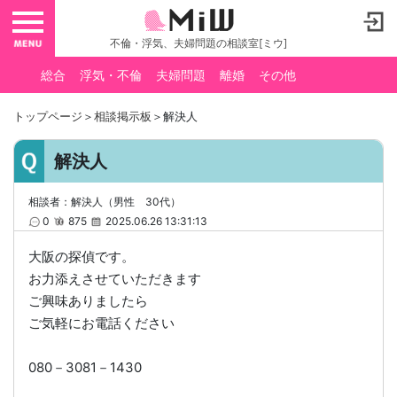
toggle navigation
不倫・浮気、夫婦問題の相談室[ミウ]
総合
浮気・不倫
夫婦問題
離婚
その他
トップページ
＞
相談掲示板
＞解決人
解決人
相談者：解決人（男性 30代）
0
875
2025.06.26 13:31:13
大阪の探偵です。
お力添えさせていただきます
ご興味ありましたら
ご気軽にお電話ください
080－3081－1430