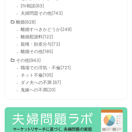
DV相談[63]
夫婦問題その他[743]
離婚[628]
離婚すべきかどうか[249]
離婚慰謝料[122]
親権・財産分与[73]
離婚その他[185]
その他[943]
職場での浮気・不倫[721]
ネット不倫[105]
ダメ夫への不満 [67]
鬼嫁への不満[20]