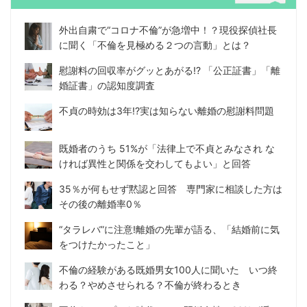
外出自粛で“コロナ不倫”が急増中！？現役探偵社長
に聞く「不倫を見極める２つの言動」とは？
慰謝料の回収率がグッとあがる!? 「公正証書」「離
婚証書」の認知度調査
不貞の時効は3年!?実は知らない離婚の慰謝料問題
既婚者のうち 51%が「法律上で不貞とみなされ な
ければ異性と関係を交わしてもよい」と回答
35％が何もせず黙認と回答 専門家に相談した方は
その後の離婚率0％
“タラレバ”に注意!離婚の先輩が語る、「結婚前に気
をつけたかったこと」
不倫の経験がある既婚男女100人に聞いた いつ終
わる？やめさせられる？不倫が終わるとき