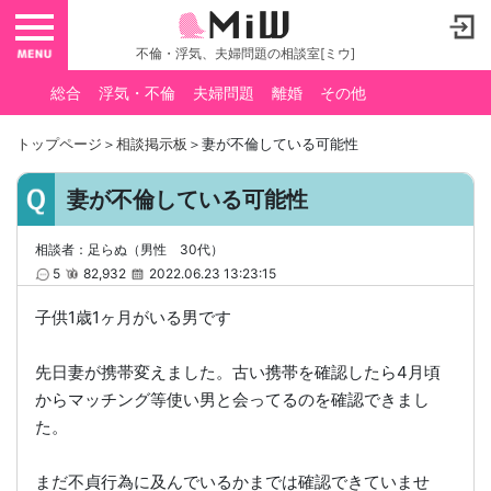
toggle navigation
不倫・浮気、夫婦問題の相談室[ミウ]
総合
浮気・不倫
夫婦問題
離婚
その他
トップページ
＞
相談掲示板
＞妻が不倫している可能性
妻が不倫している可能性
相談者：足らぬ（男性 30代）
5
82,932
2022.06.23 13:23:15
子供1歳1ヶ月がいる男です
先日妻が携帯変えました。古い携帯を確認したら4月頃
からマッチング等使い男と会ってるのを確認できまし
た。
まだ不貞行為に及んでいるかまでは確認できていませ