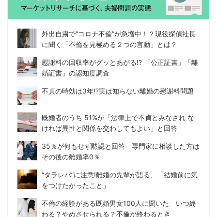
外出自粛で“コロナ不倫”が急増中！？現役探偵社長
に聞く「不倫を見極める２つの言動」とは？
慰謝料の回収率がグッとあがる!? 「公正証書」「離
婚証書」の認知度調査
不貞の時効は3年!?実は知らない離婚の慰謝料問題
既婚者のうち 51%が「法律上で不貞とみなされ な
ければ異性と関係を交わしてもよい」と回答
35％が何もせず黙認と回答 専門家に相談した方は
その後の離婚率0％
“タラレバ”に注意!離婚の先輩が語る、「結婚前に気
をつけたかったこと」
不倫の経験がある既婚男女100人に聞いた いつ終
わる？やめさせられる？不倫が終わるとき