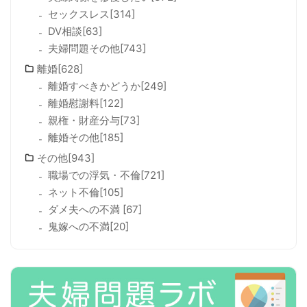
セックスレス[314]
DV相談[63]
夫婦問題その他[743]
離婚[628]
離婚すべきかどうか[249]
離婚慰謝料[122]
親権・財産分与[73]
離婚その他[185]
その他[943]
職場での浮気・不倫[721]
ネット不倫[105]
ダメ夫への不満 [67]
鬼嫁への不満[20]