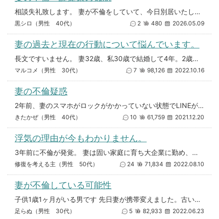
相談失礼致します。 妻が不倫をしていて、今日別居いたしました。 別居先は突き止めたのですが（探偵調査）、その後はどうすれ
黒シロ（男性 40代）
2
480
2026.05.09
妻の過去と現在の行動について悩んでいます。
長文ですいません。 妻32歳、私30歳で結婚して4年。2歳の娘がいます。妻は、勤務先の会社の関連会社に勤めており、仕事上
マルコメ（男性 30代）
7
98,126
2022.10.16
妻の不倫疑惑
2年前、妻のスマホがロックがかかっていない状態でLINEが開いていて、その際に「愛してる」と妻がメッセージを送っているの
きたかぜ（男性 40代）
10
61,759
2021.12.20
浮気の理由が今もわかりません。
3年前に不倫が発覚。 妻は固い家庭に育ち大企業に勤め、私と結婚。 平凡ですが幸せな家庭を築いてきた筈でした。 40代
修復を考える主（男性 50代）
24
71,834
2022.08.10
妻が不倫している可能性
子供1歳1ヶ月がいる男です 先日妻が携帯変えました。古い携帯を確認したら4月頃からマッチング等使い男と会ってるのを確認
足らぬ（男性 30代）
5
82,933
2022.06.23