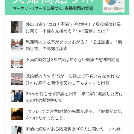
外出自粛で“コロナ不倫”が急増中！？現役探偵社長
に聞く「不倫を見極める２つの言動」とは？
慰謝料の回収率がグッとあがる!? 「公正証書」「離
婚証書」の認知度調査
不貞の時効は3年!?実は知らない離婚の慰謝料問題
既婚者のうち 51%が「法律上で不貞とみなされ な
ければ異性と関係を交わしてもよい」と回答
35％が何もせず黙認と回答 専門家に相談した方は
その後の離婚率0％
“タラレバ”に注意!離婚の先輩が語る、「結婚前に気
をつけたかったこと」
不倫の経験がある既婚男女100人に聞いた いつ終