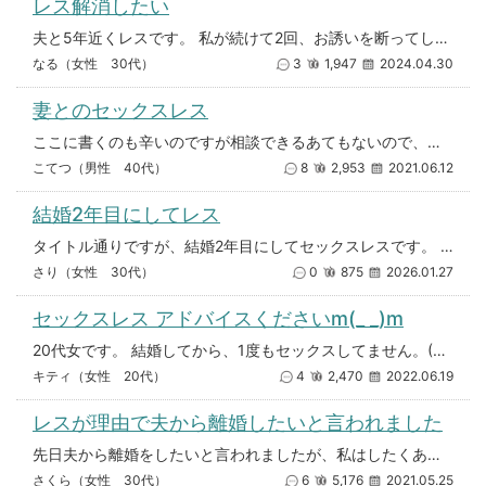
レス解消したい
夫と5年近くレスです。 私が続けて2回、お誘いを断ってしまい、それからお誘いがなくなってしまいました。 色々調べ、誘った
なる（女性 30代）
3
1,947
2024.04.30
妻とのセックスレス
ここに書くのも辛いのですが相談できるあてもないので、、、 私は39で妻は1つ下です。5歳の娘が居ます。 子供を妊娠し
こてつ（男性 40代）
8
2,953
2021.06.12
結婚2年目にしてレス
タイトル通りですが、結婚2年目にしてセックスレスです。 私は36歳女性、夫も同い年です。 もともと夫は性欲があまり強く
さり（女性 30代）
0
875
2026.01.27
セックスレス アドバイスくださいm(_ _)m
20代女です。 結婚してから、1度もセックスしてません。(4年ほど) 子どもはいません。 旦那には『お前とはもうできない
キティ（女性 20代）
4
2,470
2022.06.19
レスが理由で夫から離婚したいと言われました
先日夫から離婚をしたいと言われましたが、私はしたくありません。なんとか修復の道はないのか相談させて頂きたいです。 結婚
さくら（女性 30代）
6
5,176
2021.05.25