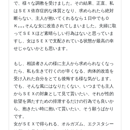
で、様々な調教を受けました。その結果、正直、私
はＳＥＸ依存症的な体質となり、求められたら絶対
断らない、主人が抱いてくれるなら１日中でもＯ
Ｋ｡｡｡そんな女に改造されてしまいました。夫婦に取
ってＳＥＸほど素晴らしい行為はないと思っていま
すし、女はＳＥＸで支配されている状態が最高の幸
せじゃないかとも思います。
もし、相談者さんの様に主人から求められなくなっ
たら、私も生きて行くのが辛くなる、肉体的改造を
受け入れた自分をとても後悔する様な気がします。
でも、そんな風にはなりたくない、いつまでも主人
からＳＥＸの対象として見て貰いたい、それが性的
欲望を満たすための排泄するだけの行為でも良いか
ら、抱きたい時に抱いて貰いたい、そう願うばかり
です。
女がＳＥＸで得られる、オルガズム、エクスタシー