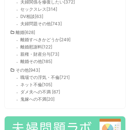
夫婦関係を修復したい[372]
セックスレス[314]
DV相談[63]
夫婦問題その他[743]
離婚[628]
離婚すべきかどうか[249]
離婚慰謝料[122]
親権・財産分与[73]
離婚その他[185]
その他[943]
職場での浮気・不倫[721]
ネット不倫[105]
ダメ夫への不満 [67]
鬼嫁への不満[20]