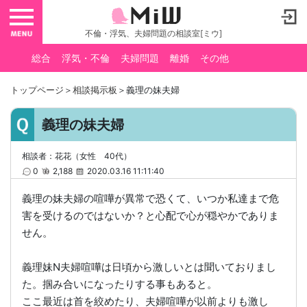
toggle navigation
不倫・浮気、夫婦問題の相談室[ミウ]
総合
浮気・不倫
夫婦問題
離婚
その他
トップページ
＞
相談掲示板
＞義理の妹夫婦
義理の妹夫婦
相談者：花花（女性 40代）
0
2,188
2020.03.16 11:11:40
義理の妹夫婦の喧嘩が異常で恐くて、いつか私達まで危
害を受けるのではないか？と心配で心が穏やかでありま
せん。
義理妹N夫婦喧嘩は日頃から激しいとは聞いておりまし
た。掴み合いになったりする事もあると。
ここ最近は首を絞めたり、夫婦喧嘩が以前よりも激し