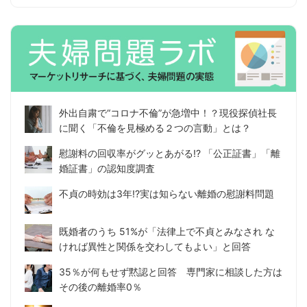
外出自粛で“コロナ不倫”が急増中！？現役探偵社長
に聞く「不倫を見極める２つの言動」とは？
慰謝料の回収率がグッとあがる!? 「公正証書」「離
婚証書」の認知度調査
不貞の時効は3年!?実は知らない離婚の慰謝料問題
既婚者のうち 51%が「法律上で不貞とみなされ な
ければ異性と関係を交わしてもよい」と回答
35％が何もせず黙認と回答 専門家に相談した方は
その後の離婚率0％