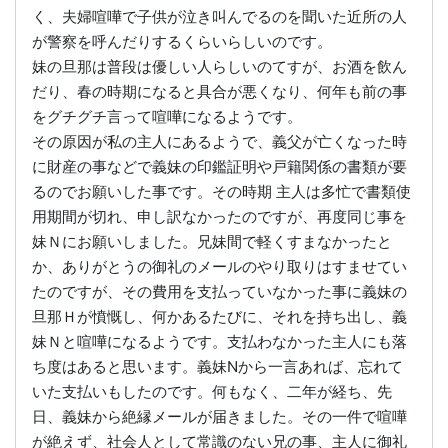
く、夫婦喧嘩で子供が泣き叫んでるのを聞いた近所の人
が警察を呼んだりするくらいらしいのです。
妹の旦那は普段は優しい人らしいのてすが、お酒を飲ん
だり、春の時期になると具合が悪くなり、何年も前の事
をグチグチ言って喧嘩になるようです。
その原因が私の主人にあるようで、義父が亡くなった時
に財産の事などで義妹の印鑑証明や戸籍関係の書類が要
るのでお願いした事です。その時期 主人は多忙で書類使
用期間が切れ、申し訳なかったのですが、再度同じ事を
妹Ｎにお願いしました。兄妹間で軽くすまなかったと
か、ありがとうの御礼のメールのやり取りはすませてい
たのですが、その費用を支払っていなかった事に義妹の
旦那Ｈが憤慨し、何かあるたびに、それを持ち出し、義
妹Ｎと喧嘩になるようです。支払わなかった主人にも落
ち度はあると思います。義妹Nから一言あれば、忘れて
いた支払いもしたのです。何もなく、二年が経ち、先
日、義妹から絶縁メールが届きました。その一件で喧嘩
が絶えず、社会人として常識のない兄の事、主人に御礼