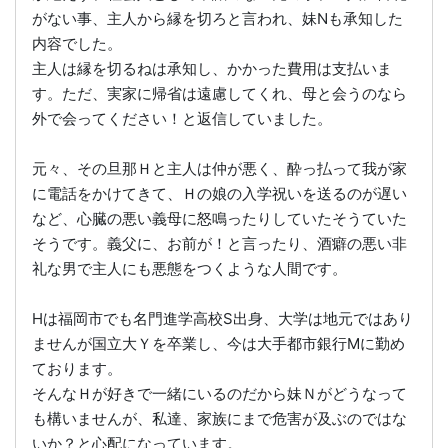
がない事、主人から縁を切ろと言われ、妹Nも承知した
内容でした。
主人は縁を切るねは承知し、かかった費用は支払いま
す。ただ、実家に帰省は遠慮してくれ、母と会うのなら
外で会ってください！と返信していました。
元々、その旦那Ｈと主人は仲が悪く、酔っ払って我が家
に電話をかけてきて、Ｈの娘の入学祝いを送るのが遅い
など、心臓の悪い義母に怒鳴ったりしていたそうていた
そうです。義父に、お前が！と言ったり、酒癖の悪い非
礼な男で主人にも悪態をつくような人間です。
Hは福岡市でも名門進学高校S出身、大学は地元ではあり
ませんが国立大Ｙを卒業し、今は大手都市銀行Mに勤め
ております。
そんなＨが好きで一緒にいるのだから妹Ｎがどうなって
も構いませんが、私達、家族にまで危害が及ぶのではな
いか？と心配になっています。