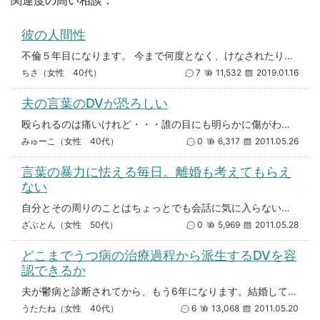
関連度の高い相談：
彼の人間性
不倫５年目になります。 今まで何度となく、けなされたりバカにされたりはしてきました。 今回も子供の事で色々あり、彼に相談
ちさ（女性 40代）
7
11,532
2019.01.16
夫の言葉のDVが恐ろしい
殴られるのは痛いけれど・・・誰の目にも明らかに傷がわかる。でも言葉は自分も辛くて忘れようと思ってしまうし、正確に再現する
みゅーこ（女性 40代）
0
6,317
2011.05.26
言葉の暴力に怯える毎日。離婚も考えてもらえ
ない
自分とその周りのことはちょっとでも会話に気に入らない事があると猛獣のように怒ってあばれます。会話も続かず別れたいのですが
ざぶとん（女性 50代）
0
5,969
2011.05.28
どこまでうつ病の治療過程から派生するDVを容
認できるか
夫が鬱病と診断されてから、もう6年になります。結婚してから8年ですので、ほぼ鬱病の状態のまま、結婚生活を続けていることに
うたたね（女性 40代）
6
13,068
2011.05.20