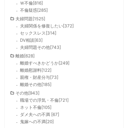
Ｗ不倫[816]
不倫疑惑[285]
夫婦問題[1525]
夫婦関係を修復したい[372]
セックスレス[314]
DV相談[63]
夫婦問題その他[743]
離婚[628]
離婚すべきかどうか[249]
離婚慰謝料[122]
親権・財産分与[73]
離婚その他[185]
その他[943]
職場での浮気・不倫[721]
ネット不倫[105]
ダメ夫への不満 [67]
鬼嫁への不満[20]