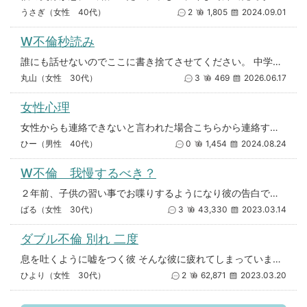
うさぎ（女性 40代）
2
1,805
2024.09.01
W不倫秒読み
誰にも話せないのでここに書き捨てさせてください。 中学からの友達で、お互い一番話しやすくて色んなこと相談し合えた相手。
丸山（女性 30代）
3
469
2026.06.17
女性心理
女性からも連絡できないと言われた場合こちらから連絡するのはやめておいたほうがいいのでしょうか？ それまでの経緯や付き合い
ひー（男性 40代）
0
1,454
2024.08.24
W不倫 我慢するべき？
２年前、子供の習い事でお喋りするようになり彼の告白で付き合いました。 それから毎日連絡を取っていて、 お互いのパートナー
ばる（女性 30代）
3
43,330
2023.03.14
ダブル不倫 別れ 二度
息を吐くように嘘をつく彼 そんな彼に疲れてしまっていました。 家庭を壊すつもりは全くなく、夫婦仲家族中がいいのも重々承
ひより（女性 30代）
2
62,871
2023.03.20