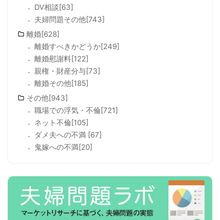
DV相談[63]
夫婦問題その他[743]
離婚[628]
離婚すべきかどうか[249]
離婚慰謝料[122]
親権・財産分与[73]
離婚その他[185]
その他[943]
職場での浮気・不倫[721]
ネット不倫[105]
ダメ夫への不満 [67]
鬼嫁への不満[20]