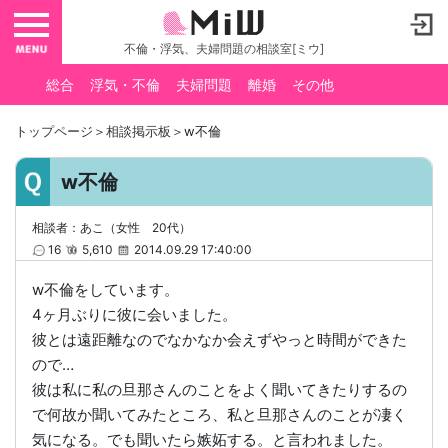
toggle navigation
不倫・浮気、夫婦問題の相談室[ミウ]
総合
浮気・不倫
夫婦問題
離婚
その他
トップページ
＞
相談掲示板
＞w不倫
w不倫
相談者：あこ（女性 20代）
16
5,610
2014.09.29 17:40:00
w不倫をしています。
4ヶ月ぶりに彼に会いました。
彼とは遠距離なのでなかなか会えずやっと時間ができた
ので…
彼は私に私の旦那さんのことをよく聞いてきたりするの
で何故か聞いてみたところ、私と旦那さんのことが凄く
気になる。でも聞いたら嫉妬する。と言われました。