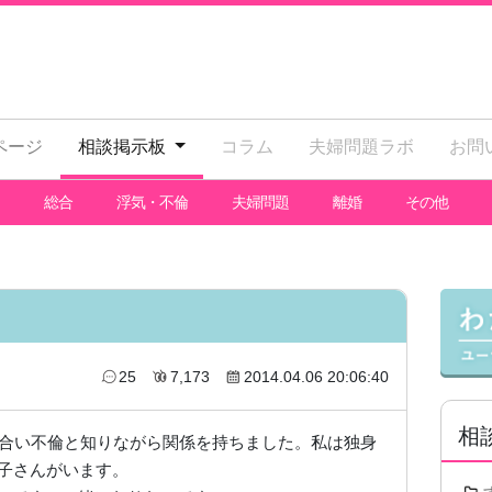
ページ
相談掲示板
コラム
夫婦問題ラボ
お問
総合
浮気・不倫
夫婦問題
離婚
その他
25
7,173
2014.04.06 20:06:40
相
り合い不倫と知りながら関係を持ちました。私は独身
お子さんがいます。