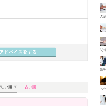
の
関
婚率
新しい順
古い順
っ