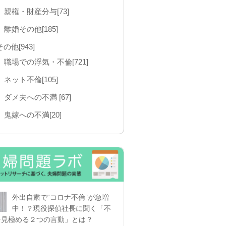
親権・財産分与[73]
離婚その他[185]
その他[943]
職場での浮気・不倫[721]
ネット不倫[105]
ダメ夫への不満 [67]
鬼嫁への不満[20]
外出自粛で“コロナ不倫”が急増
中！？現役探偵社長に聞く「不
を見極める２つの言動」とは？