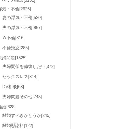
すべての相談[5151]
浮気・不倫[2626]
妻の浮気・不倫[520]
夫の浮気・不倫[957]
Ｗ不倫[816]
不倫疑惑[285]
夫婦問題[1525]
夫婦関係を修復したい[372]
セックスレス[314]
DV相談[63]
夫婦問題その他[743]
離婚[628]
離婚すべきかどうか[249]
離婚慰謝料[122]