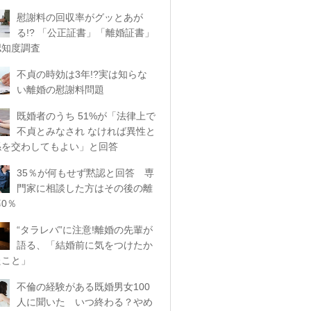
慰謝料の回収率がグッとあが
る!? 「公正証書」「離婚証書」
認知度調査
不貞の時効は3年!?実は知らな
い離婚の慰謝料問題
既婚者のうち 51%が「法律上で
不貞とみなされ なければ異性と
係を交わしてもよい」と回答
35％が何もせず黙認と回答 専
門家に相談した方はその後の離
0％
“タラレバ”に注意!離婚の先輩が
語る、「結婚前に気をつけたか
たこと」
不倫の経験がある既婚男女100
人に聞いた いつ終わる？やめ